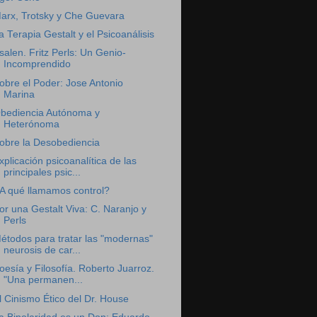
arx, Trotsky y Che Guevara
a Terapia Gestalt y el Psicoanálisis
salen. Fritz Perls: Un Genio-
Incomprendido
obre el Poder: Jose Antonio
Marina
bediencia Autónoma y
Heterónoma
obre la Desobediencia
xplicación psicoanalítica de las
principales psic...
A qué llamamos control?
or una Gestalt Viva: C. Naranjo y
Perls
étodos para tratar las "modernas"
neurosis de car...
oesía y Filosofía. Roberto Juarroz.
"Una permanen...
l Cinismo Ético del Dr. House