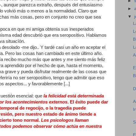
►
-, aunque parezca extraño, después del entusiasmo
►
do volvió más o menos a la normalidad. Claro que
▼
j
has más cosas, pero en conjunto no creo que sea
L
poca en que mi amiga obtenía sus inesperados
L
 misma edad descubrió que era seropositivo. Hablamos
B
a situacíón.
a desolado -me dijo.. Y tardé casi un año en aceptar el
L
ida. Pero las cosas han cambiado en este último año.
A
ía recibo mucho más que antes y me siento más feliz
a aprendido por el hecho de que, hasta el momento,
E
ma grave y pueda disfrutar realmente de las cosas que
B
feriría no ser seropositivo, tengo que admitir que eso
s aspectos... y favorablemente [...]
D
cuestión esencial: que
la felicidad está determinada
A
or los acontecimientos externos
. El éxito puede dar
emporal de regocijo, o la tragedia puede
I
resión, pero nuestro estado de ánimo tiende a
cierto tono normal.
Los psicologos llaman
S
y todos podemos observar cómo actúa en nuestra
E