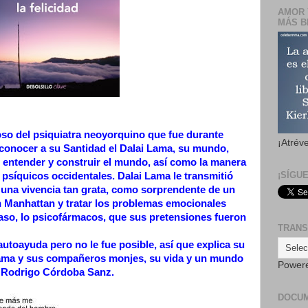
AMOR 
MÁS B
oso del psiquiatra neoyorquino que fue durante
¡Atrév
 conocer a su Santidad el Dalai Lama, su mundo,
 entender y construir el mundo, así como la manera
¡SÍGU
psíquicos occidentales. Dalai Lama le transmitió
una vivencia tan grata, como sorprendente de un
 Manhattan y tratar los problemas emocionales
caso, lo psicofármacos, que sus pretensiones fueron
TRANS
autoayuda pero no le fue posible, así que explica su
i Lama y sus compañeros monjes, su vida y un mundo
Power
. Rodrigo Córdoba Sanz.
DOCU