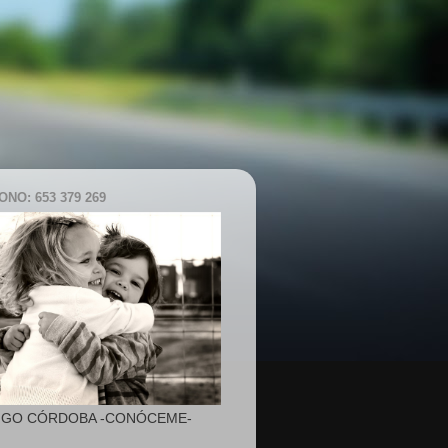
NO: 653 379 269
IGO CÓRDOBA -CONÓCEME-