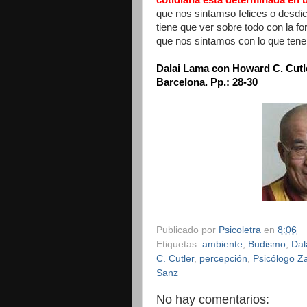
que nos sintamso felices o desd
tiene que ver sobre todo con la fo
que nos sintamos con lo que ten
Dalai Lama con Howard C. Cutler:
Barcelona. Pp.: 28-30
Publicado por
Psicoletra
en
8:06
Etiquetas:
ambiente
,
Budismo
,
Dal
C. Cutler
,
percepción
,
Psicólogo Z
Sanz
No hay comentarios: