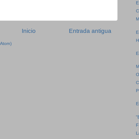
E
C
M
Inicio
Entrada antigua
E
H
(Atom)
E
M
O
C
P
E
"
F
L