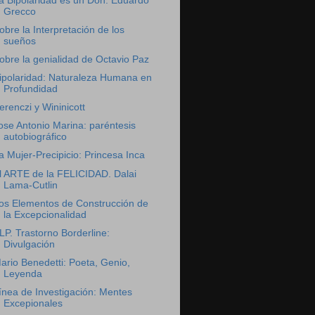
a Bipolaridad es un Don: Eduardo
Grecco
obre la Interpretación de los
sueños
obre la genialidad de Octavio Paz
ipolaridad: Naturaleza Humana en
Profundidad
erenczi y Wininicott
ose Antonio Marina: paréntesis
autobiográfico
a Mujer-Precipicio: Princesa Inca
l ARTE de la FELICIDAD. Dalai
Lama-Cutlin
os Elementos de Construcción de
la Excepcionalidad
LP. Trastorno Borderline:
Divulgación
ario Benedetti: Poeta, Genio,
Leyenda
ínea de Investigación: Mentes
Excepionales