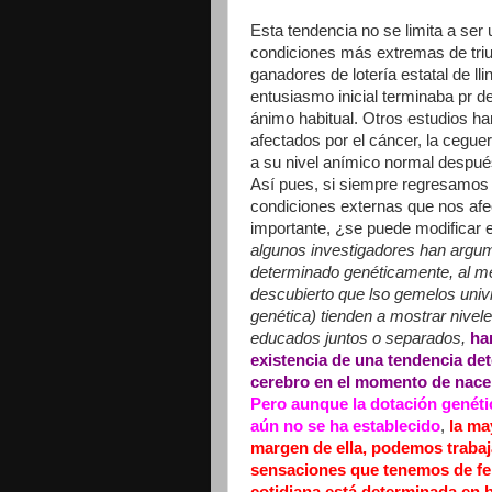
Esta tendencia no se limita a ser
condiciones más extremas de triun
ganadores de lotería estatal de lli
entusiasmo inicial terminaba pr d
ánimo habitual. Otros estudios h
afectados por el cáncer, la cegue
a su nivel anímico normal despué
Así pues, si siempre regresamos a
condiciones externas que nos afe
importante, ¿se puede modificar e
algunos investigadores han argume
determinado genéticamente, al me
descubierto que lso gemelos univ
genética) tienden a mostrar nive
educados juntos o separados,
ha
existencia de una tendencia de
cerebro en el momento de nace
Pero aunque la dotación genétic
aún no se ha establecido
,
la may
margen de ella, podemos trabajar
sensaciones que tenemos de fel
cotidiana está determinada en 