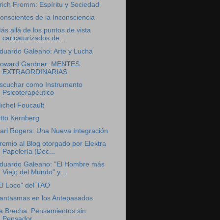
rich Fromm: Espíritu y Sociedad
onscientes de la Inconsciencia
ás allá de los puntos de vista
caricaturizados de...
duardo Galeano: Arte y Lucha
oward Gardner: MENTES
EXTRAORDINARIAS
scuchar como Instrumento
Psicoterapéutico
ichel Foucault
tto Kernberg
arl Rogers: Una Nueva Integración
remio al Blog otorgado por Elektra
Papelería (Dec...
duardo Galeano: "El Hombre más
Viejo del Mundo" y...
El Loco" del TAO
antasmas en los Antepasados
a Brecha: Pensamientos sin
Pensador