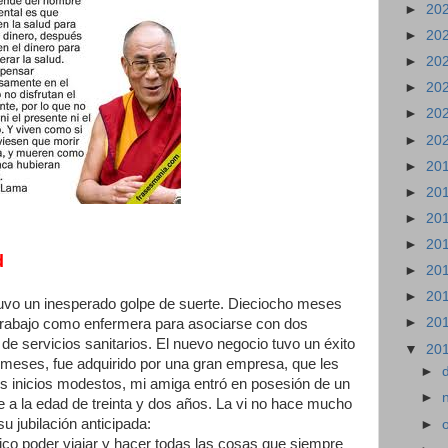
►
20
►
20
►
20
►
20
►
20
►
20
►
20
►
20
►
20
►
20
d
►
20
►
20
vo un inesperado golpe de suerte. Dieciocho meses
►
20
 trabajo como enfermera para asociarse con dos
 servicios sanitarios. El nuevo negocio tuvo un éxito
▼
20
o meses, fue adquirido por una gran empresa, que les
►
 inicios modestos, mi amiga entró en posesión de un
►
se a la edad de treinta y dos años. La vi no hace mucho
u jubilación anticipada:
►
ico poder viajar y hacer todas las cosas que siempre