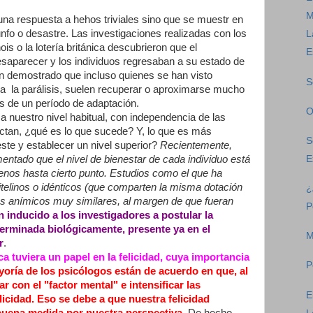
M
 una respuesta a hehos triviales sino que se muestr en
fo o desastre. Las investigaciones realizadas con los
L
nois o la lotería británica descubrieron que el
E
esaparecer y los individuos regresaban a su estado de
an demostrado que incluso quienes se han visto
S
ra la parálisis, suelen recuperar o aproximarse mucho
s de un período de adaptación.
O
 nuestro nivel habitual, con independencia de las
ctan, ¿qué es lo que sucede? Y, lo que es más
S
ste y establecer un nivel superior?
Recientemente,
ntado que el nivel de bienestar de cada individuo está
E
nos hasta cierto punto. Estudios como el que ha
itelinos o idénticos (que comparten la misma dotación
¿
les anímicos muy similares, al margen de que fueran
P
n inducido a los investigadores a postular la
terminada biológicamente, presente ya en el
M
r
.
a tuviera un papel en la felicidad, cuya importancia
P
oría de los psicólogos están de acuerdo en que, al
 con el "factor mental" e intensificar las
E
icidad. Eso se debe a que nuestra felicidad
buena medida por nuestra perspectiva.
De hecho,