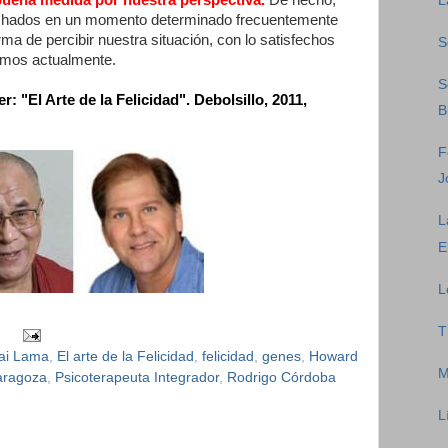
L
ichados en un momento determinado frecuentemente
rma de percibir nuestra situación, con lo satisfechos
S
emos actualmente.
S
 "El Arte de la Felicidad". Debolsillo, 2011,
B
F
J
L
E
L
T
ai Lama
,
El arte de la Felicidad
,
felicidad
,
genes
,
Howard
M
aragoza
,
Psicoterapeuta Integrador
,
Rodrigo Córdoba
L