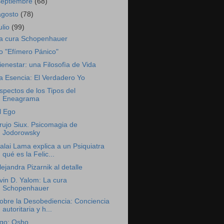
septiembre
(68)
agosto
(78)
ulio
(99)
a cura Schopenhauer
o "Efímero Pánico"
ienestar: una Filosofìa de Vida
a Esencia: El Verdadero Yo
spectos de los Tipos del
Eneagrama
l Ego
rujo Siux. Psicomagia de
Jodorowsky
alai Lama explica a un Psiquiatra
qué es la Felic...
lejandra Pizarnik al detalle
rvin D. Yalom: La cura
Schopenhauer
obre la Desobediencia: Conciencia
autoritaria y h...
go: Osho