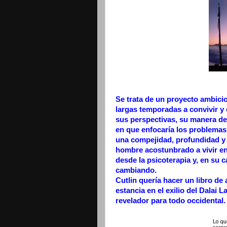
Se trata de un proyecto ambici
largas temporadas a convivir y
sus perspectivas, su manera de
en que enfocaría los problemas 
una compejidad, profundidad y 
hombre acostunbrado a vivir en
desde la psicoterapia y, en su 
cambiando.
Cutlin quería hacer un libro de 
estancia en el exilio del Dala
revelador para todo occidental