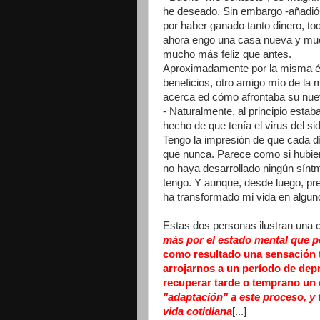
he deseado. Sin embargo -añadió
por haber ganado tanto dinero, to
ahora engo una casa nueva y muc
mucho más feliz que antes.
Aproximadamente por la misma é
beneficios, otro amigo mío de la
acerca ed cómo afrontaba su nuev
- Naturalmente, al principio estab
hecho de que tenía el virus del s
Tengo la impresión de que cada d
que nunca. Parece como si hubier
no haya desarrollado ningún sínt
tengo. Y aunque, desde luego, pre
ha transformado mi vida en alguno
Estas dos personas ilustran una 
más por el estado mental que p
como resultado una sensación t
arrojarnos a un período de dep
recuperar tarde o temprano un 
"adaptación" a este proceso, 
vida cotidiana
[...]