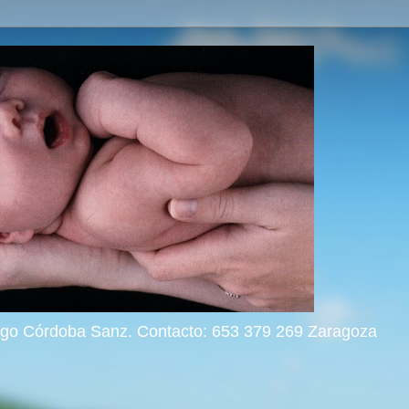
rigo Córdoba Sanz. Contacto: 653 379 269 Zaragoza