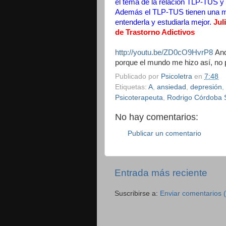
el tema de la relación TLP-TUS y
Además el TLP-TUS tienen una mi
entenderla y estudiarla mejor.
Jul
de Trastorno Adictivos
http://youtu.be/ZD0cO9HvrP8
And
porque el mundo me hizo así, no
Publicado por
Psicoletra
en
7:48
Etiquetas:
A
,
ansiedad
,
depresión
,
Psicoterapeuta
,
Rodrigo Córdoba 
No hay comentarios:
Publicar un comentario
Entrada más reciente
Suscribirse a:
Enviar comentarios 