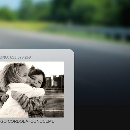
NO: 653 379 269
IGO CÓRDOBA -CONÓCEME-