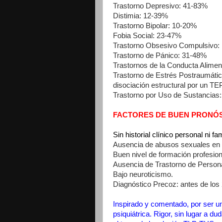
Trastorno Depresivo: 41-83%
Distimia: 12-39%
Trastorno Bipolar: 10-20%
Fobia Social: 23-47%
Trastorno Obsesivo Compulsivo:
Trastorno de Pánico: 31-48%
Trastornos de la Conducta Alimen
Trastorno de Estrés Postraumátic
disociación estructural por un TEP
Trastorno por Uso de Sustancias
FACTORES DE BUEN PRONÓ
Sin historial clínico personal ni 
Ausencia de abusos sexuales en l
Buen nivel de formación profesion
Ausencia de Trastorno de Persona
Bajo neuroticismo.
Diagnóstico Precoz: antes de los
Inspirado y comentado, por ser un 
psiquiátrica. Rigor, sin lugar a 