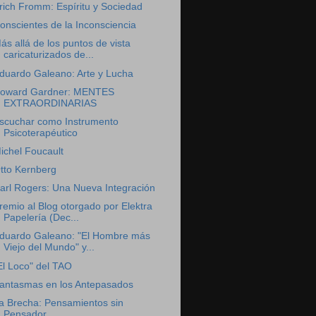
rich Fromm: Espíritu y Sociedad
onscientes de la Inconsciencia
ás allá de los puntos de vista
caricaturizados de...
duardo Galeano: Arte y Lucha
oward Gardner: MENTES
EXTRAORDINARIAS
scuchar como Instrumento
Psicoterapéutico
ichel Foucault
tto Kernberg
arl Rogers: Una Nueva Integración
remio al Blog otorgado por Elektra
Papelería (Dec...
duardo Galeano: "El Hombre más
Viejo del Mundo" y...
El Loco" del TAO
antasmas en los Antepasados
a Brecha: Pensamientos sin
Pensador