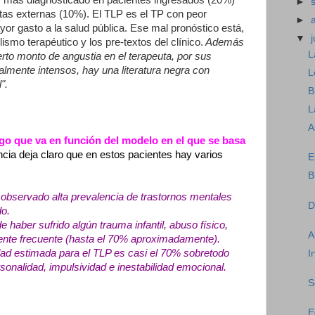
►
as externas (10%). El TLP es el TP con peor
►
or gasto a la salud pública. Ese mal pronóstico está,
▼
j
ismo terapéutico y los pre-textos del clínico.
Además
L
rto monto de angustia en el terapeuta, por sus
lmente intensos, hay una literatura negra con
L
".
B
L
A
lgo que va en función del modelo en el que se basa
ncia deja claro que en estos pacientes hay varios
E
B
 observado alta prevalencia de trastornos mentales
D
do.
 haber sufrido algún trauma infantil, abuso físico,
A
mente frecuente (hasta el 70% aproximadamente).
dad estimada para el TLP es casi el 70% sobretodo
I
sonalidad, impulsividad e inestabilidad emocional.
S
E