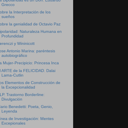
a Bipolaridad es un Don: Eduardo
Grecco
obre la Interpretación de los
sueños
obre la genialidad de Octavio Paz
ipolaridad: Naturaleza Humana en
Profundidad
erenczi y Wininicott
ose Antonio Marina: paréntesis
autobiográfico
a Mujer-Precipicio: Princesa Inca
l ARTE de la FELICIDAD. Dalai
Lama-Cutlin
os Elementos de Construcción de
la Excepcionalidad
LP. Trastorno Borderline:
Divulgación
ario Benedetti: Poeta, Genio,
Leyenda
ínea de Investigación: Mentes
Excepionales