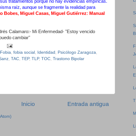
L
 sus tratamientos porque no hay evidencias empíricas.
sma raíz, aunque se fragmente la realidad para
S
io Bobes, Miguel Casas, Miguel Gutiérrez: Manual
S
rés Calamaro:- Mi Enfermedad- "Estoy vencido
B
 puedo cambiar"
F
Fobia
,
fobia social
,
Identidad
,
Psicólogo Zaragoza
,
J
Sanz
,
TAC
,
TEP
,
TLP
,
TOC
,
Trastono Bipolar
L
E
L
T
Inicio
Entrada antigua
M
(Atom)
L