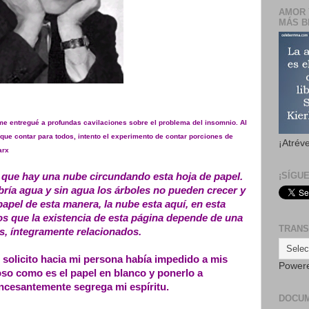
AMOR 
MÁS B
me entregué a profundas cavilaciones sobre el problema del insomnio. Al
ue contar para todos, intento el experimento de contar porciones de
¡Atrév
arx
¡SÍGU
e que hay una nube circundando esta hoja de papel.
bría agua y sin agua los árboles no pueden crecer y
apel de esta manera, la nube esta aquí, en esta
 que la existencia de esta página depende de una
TRANS
s, íntegramente relacionados.
to solicito hacia mi persona había impedido a mis
Power
oso como es el papel en blanco y ponerlo a
incesantemente segrega mi espíritu.
DOCU