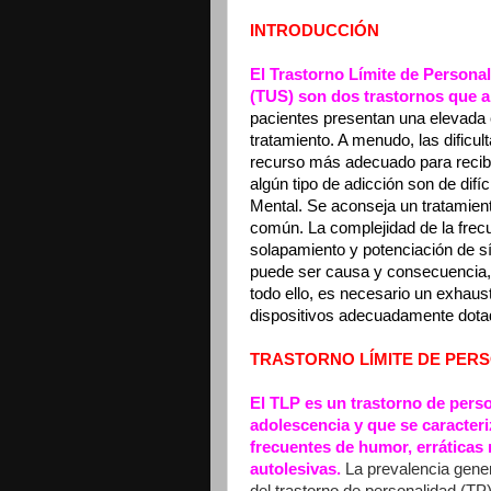
INTRODUCCIÓN
El Trastorno Límite de Persona
(TUS) son dos trastornos que 
pacientes presentan una elevada 
tratamiento. A menudo, las dificu
recurso más adecuado para recibi
algún tipo de adicción son de di
Mental. Se aconseja un tratamien
común. La complejidad de la frec
solapamiento y potenciación de sí
puede ser causa y consecuencia, y
todo ello, es necesario un exhaust
dispositivos adecuadamente dota
TRASTORNO LÍMITE DE PER
El TLP es un trastorno de pers
adolescencia y que se caracter
frecuentes de humor, erráticas 
autolesivas.
La prevalencia gener
del trastorno de personalidad (T