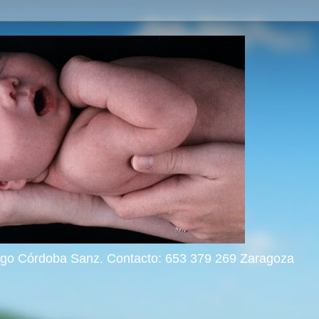
rigo Córdoba Sanz. Contacto: 653 379 269 Zaragoza