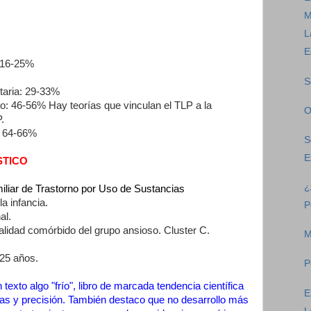
M
L
E
 16-25%
S
taria: 29-33%
o: 46-56% Hay teorías que vinculan el TLP a la
O
.
: 64-66%
S
E
STICO
¿
familiar de Trastorno por Uso de Sustancias
a infancia.
P
al.
lidad comórbido del grupo ansioso. Cluster C.
M
 25 años.
P
texto algo "frío", libro de marcada tendencia científica
E
dudas y precisión. También destaco que no desarrollo más