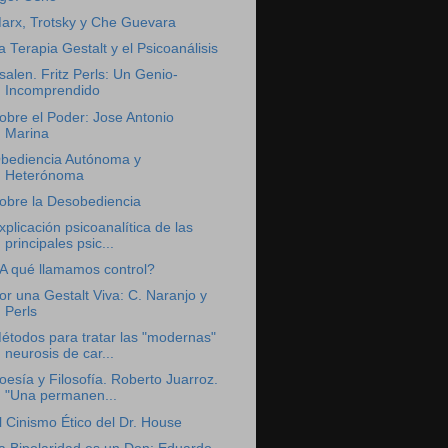
arx, Trotsky y Che Guevara
a Terapia Gestalt y el Psicoanálisis
salen. Fritz Perls: Un Genio-
Incomprendido
obre el Poder: Jose Antonio
Marina
bediencia Autónoma y
Heterónoma
obre la Desobediencia
xplicación psicoanalítica de las
principales psic...
A qué llamamos control?
or una Gestalt Viva: C. Naranjo y
Perls
étodos para tratar las "modernas"
neurosis de car...
oesía y Filosofía. Roberto Juarroz.
"Una permanen...
l Cinismo Ético del Dr. House