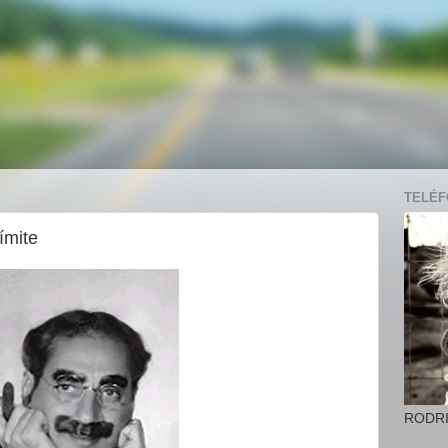
TELÉFO
ímite
RODR