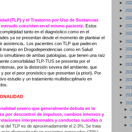
►
20
►
20
►
20
lidad (TLP) y el Trastorno por Uso de Sustancias
a menudo coexisten en el mismo paciente
. Estos
►
20
complejidad tanto en el diagnóstico como en el
►
20
ltades ya se presentan desde el momento de plantear el
►
20
r asistencia.. Los pacientes con TLP que padecen
►
20
fícil manejo en Drogodependencias como en Salud
to simultáneo de ambas patologías, que tienen una raíz
►
20
uente comorbilidad TLP-TUS se presenta por el
►
20
ntomas, por la distorsión severa del ambiente, que
►
20
 por el peor pronóstico que presentan (a priori). Por
ivo estudio y un tratamiento multidisciplinario en
►
20
dos.
►
20
►
20
SONALIDAD
▼
20
onalidad severo que generalmente debuta en la
►
iza por descontrol de impulsos, cambios intensos y
►
relaciones interpersonales y conductas suicidas o
►
al del TLP es de aproximadamente el 2-3%. Se trata
P) más diagnosticado en pacientes ingresados (20%)