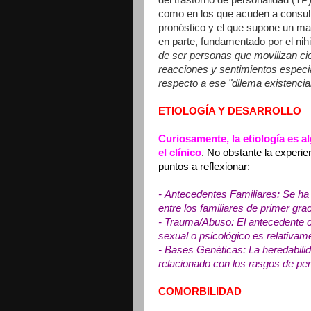
como en los que acuden a consult
pronóstico y el que supone un may
en parte, fundamentado por el nihil
de ser personas que movilizan cie
reacciones y sentimientos especia
respecto a ese "dilema existencial
ETIOLOGÍA Y DESARROLLO
Curiosamente, la etiología es a
el clínico
. No obstante la experie
puntos a reflexionar:
- Antecedentes Familiares: Se ha
entre los familiares de primer gra
- Trauma/Abuso: El antecedente de
sexual o psicológico es relativa
- Bases Genéticas: La heredabili
relacionado con los rasgos de per
COMORBILIDAD