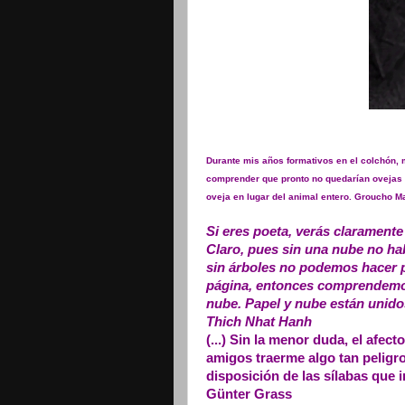
Durante mis años formativos en el colchón, 
comprender que pronto no quedarían ovejas q
oveja en lugar del animal entero. Groucho M
Si eres poeta, verás clarament
Claro, pues sin una nube no ha
sin árboles no podemos hacer p
página, entonces comprendemos
nube. Papel y nube están unido
Thich Nhat Hanh
(...) Sin la menor duda, el afec
amigos traerme algo tan peligr
disposición de las sílabas que 
Günter Grass