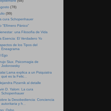
septiembre
(68)
agosto
(78)
ulio
(99)
a cura Schopenhauer
o "Efímero Pánico"
ienestar: una Filosofìa de Vida
a Esencia: El Verdadero Yo
spectos de los Tipos del
Eneagrama
l Ego
rujo Siux. Psicomagia de
Jodorowsky
alai Lama explica a un Psiquiatra
qué es la Felic...
lejandra Pizarnik al detalle
rvin D. Yalom: La cura
Schopenhauer
obre la Desobediencia: Conciencia
autoritaria y h...
go: Osho