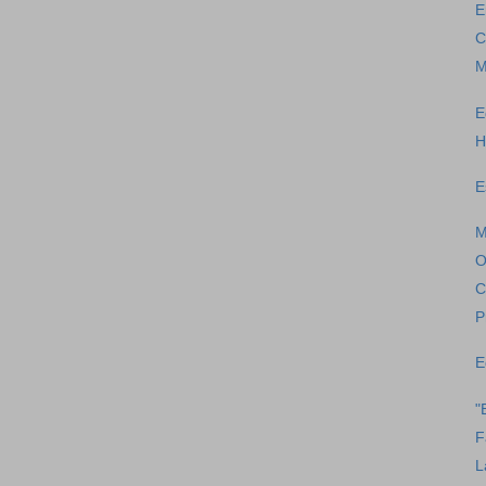
E
C
M
E
H
E
M
O
C
P
E
"
F
L