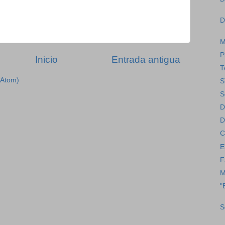
D
M
P
Inicio
Entrada antigua
T
(Atom)
S
S
D
D
C
E
F
M
"
S