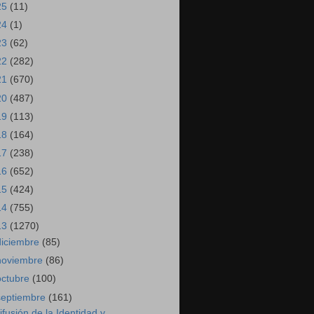
25
(11)
24
(1)
23
(62)
22
(282)
21
(670)
20
(487)
19
(113)
18
(164)
17
(238)
16
(652)
15
(424)
14
(755)
13
(1270)
diciembre
(85)
noviembre
(86)
octubre
(100)
septiembre
(161)
ifusión de la Identidad y