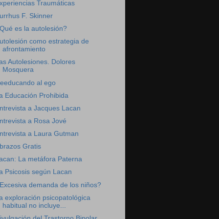
xperiencias Traumáticas
urrhus F. Skinner
Qué es la autolesión?
utolesión como estrategia de
afrontamiento
as Autolesiones. Dolores
Mosquera
eeducando al ego
a Educación Prohibida
ntrevista a Jacques Lacan
ntrevista a Rosa Jové
ntrevista a Laura Gutman
brazos Gratis
acan: La metáfora Paterna
a Psicosis según Lacan
Excesiva demanda de los niños?
a exploración psicopatológica
habitual no incluye...
ivulgación del Trastorno Bipolar