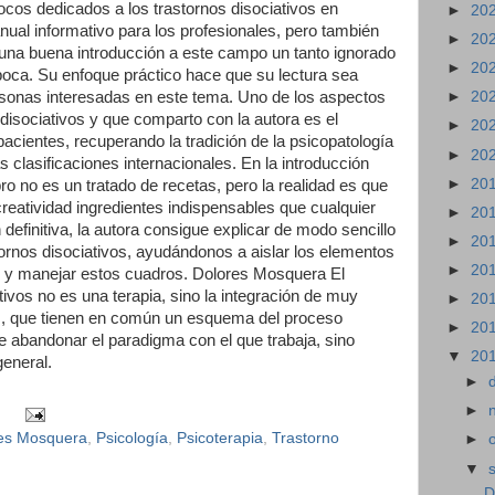
pocos dedicados a los trastornos disociativos en
►
20
ual informativo para los profesionales, pero también
►
20
y una buena introducción a este campo un tanto ignorado
►
20
poca. Su enfoque práctico hace que su lectura sea
rsonas interesadas en este tema. Uno de los aspectos
►
20
isociativos y que comparto con la autora es el
►
20
cientes, recuperando la tradición de la psicopatología
►
20
as clasificaciones internacionales. En la introducción
►
20
ro no es un tratado de recetas, pero la realidad es que
eatividad ingredientes indispensables que cualquier
►
20
 definitiva, la autora consigue explicar de modo sencillo
►
20
stornos disociativos, ayudándonos a aislar los elementos
►
20
er y manejar estos cuadros. Dolores Mosquera El
tivos no es una terapia, sino la integración de muy
►
20
es, que tienen en común un esquema del proceso
►
20
ue abandonar el paradigma con el que trabaja, sino
▼
20
general.
►
►
es Mosquera
,
Psicología
,
Psicoterapia
,
Trastorno
►
▼
D