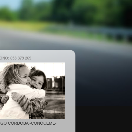
NO: 653 379 269
IGO CÓRDOBA -CONÓCEME-