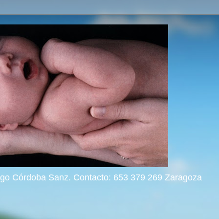
rigo Córdoba Sanz. Contacto: 653 379 269 Zaragoza