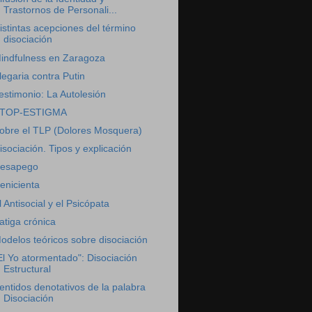
Trastornos de Personali...
istintas acepciones del término
disociación
indfulness en Zaragoza
legaria contra Putin
estimonio: La Autolesión
TOP-ESTIGMA
obre el TLP (Dolores Mosquera)
isociación. Tipos y explicación
esapego
enicienta
l Antisocial y el Psicópata
atiga crónica
odelos teóricos sobre disociación
El Yo atormentado": Disociación
Estructural
entidos denotativos de la palabra
Disociación