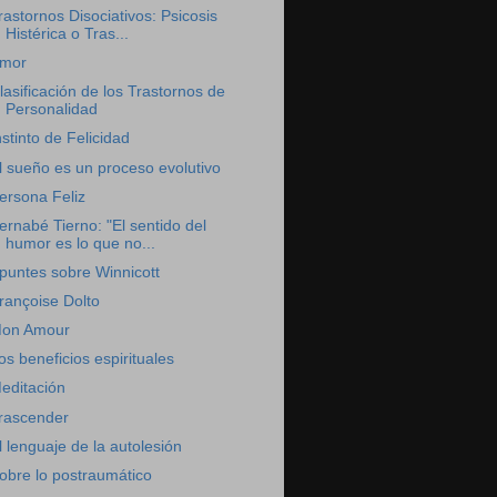
rastornos Disociativos: Psicosis
Histérica o Tras...
mor
lasificación de los Trastornos de
Personalidad
nstinto de Felicidad
l sueño es un proceso evolutivo
ersona Feliz
ernabé Tierno: "El sentido del
humor es lo que no...
puntes sobre Winnicott
rançoise Dolto
on Amour
os beneficios espirituales
editación
rascender
l lenguaje de la autolesión
obre lo postraumático