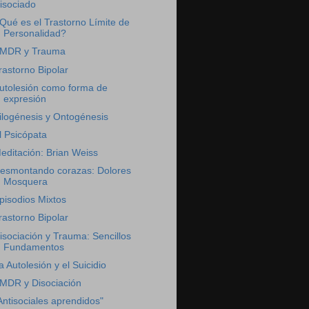
isociado
Qué es el Trastorno Límite de
Personalidad?
MDR y Trauma
rastorno Bipolar
utolesión como forma de
expresión
ilogénesis y Ontogénesis
l Psicópata
editación: Brian Weiss
esmontando corazas: Dolores
Mosquera
pisodios Mixtos
rastorno Bipolar
isociación y Trauma: Sencillos
Fundamentos
a Autolesión y el Suicidio
MDR y Disociación
Antisociales aprendidos"