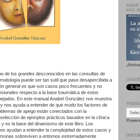
AMOR 
MÁS B
¡Atrév
uno de los grandes desconocidos en las consultas de
¡SÍGU
tomatología puede ser tan sutil que pase desapercibida a
ión general es que son casos poco frecuentes y no
esionales respecto a la base traumática de estos
nejados. En este manual Anabel González nos muestra
TRANS
y nos ayuda a entender de qué modo los factores de
roblemas de apego están conectados con la
selección de ejemplos prácticos basados en la clínica
Power
ía y es la base del dinamismo de este libro. Los
tes ayudan a entender la complejidad de estos casos y
DOCU
ersonas sobreviven a entornos extremadamente