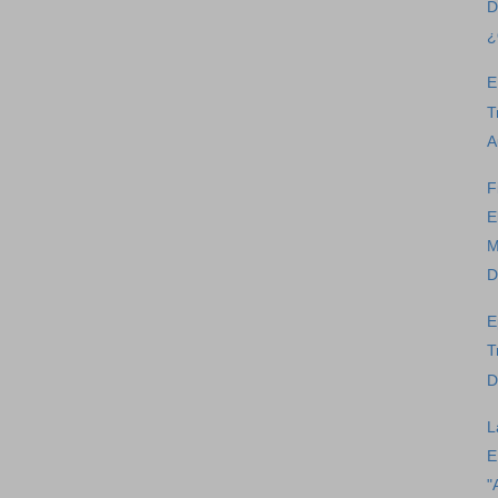
D
¿
E
T
A
F
E
M
D
E
T
D
L
E
"