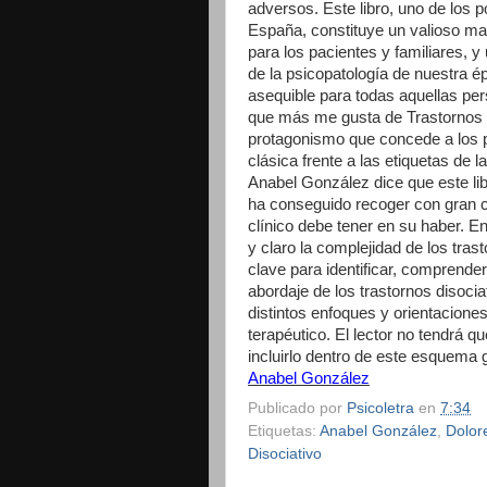
adversos. Este libro, uno de los 
España, constituye un valioso man
para los pacientes y familiares, 
de la psicopatología de nuestra é
asequible para todas aquellas pe
que más me gusta de Trastornos d
protagonismo que concede a los pa
clásica frente a las etiquetas de l
Anabel González dice que este lib
ha conseguido recoger con gran cr
clínico debe tener en su haber. En
y claro la complejidad de los tra
clave para identificar, comprend
abordaje de los trastornos disocia
distintos enfoques y orientacion
terapéutico. El lector no tendrá q
incluirlo dentro de este esquema 
Anabel González
Publicado por
Psicoletra
en
7:34
Etiquetas:
Anabel González
,
Dolor
Disociativo