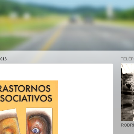
013
TELÉFO
RODR