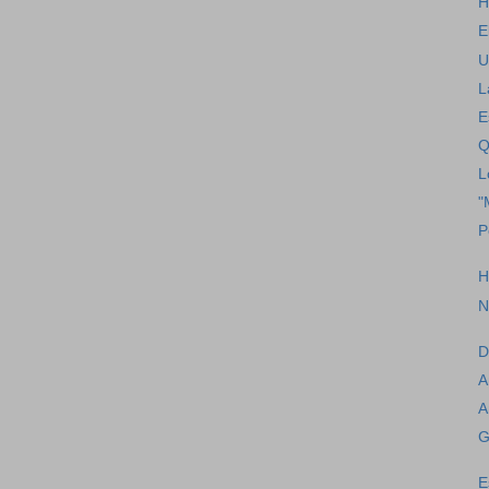
H
E
U
L
E
Q
L
"
P
H
N
D
A
A
G
E