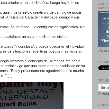
lista ortodoxo más de 10 años. Luego huyó de los
AMOR 
MÁS B
quien fue un influjo creativo y de cambio de praxis
del "Análisis del Carácter" y del papel cuerpo y sus
talt -figura fondo-. La configuración significativa. A él
 a satisfacer un nuevo equilibrio de ciclo de
ce queda "inconclusa", y puede quedar en el individuo
¡Atrév
avés de situaciones repetitivas busque más tarde su
cogió prestado el concepto de "al menos me había
¡SÍGU
xistencial exige que uno tome la responsabilidad de su
aciones. "Estoy profundamente agradecido de lo mucho
í" [...]
TRANS
Power
DOCU