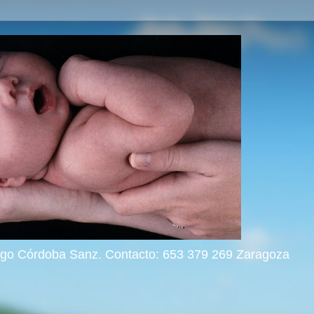
rigo Córdoba Sanz. Contacto: 653 379 269 Zaragoza