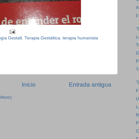
A
F
"
L
ogía Gestalt
,
Terapia Gestáltica
,
terapia humanista
T
D
P
T
"
Inicio
Entrada antigua
F
(Atom)
U
L
M
P
C