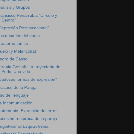
nálisis y Grupos
rancisco Peñarrubia "Círculo y
Centro"
Depresión Postvacacional"
os desafíos del duelo
rastorno Límite
uelo (y Melancolía)
edro de Casso
erapia Gestalt: La trayectoria de
Perls. Una vida...
Dudosas formas de expresión"
racaso de la Pareja
so del lenguaje
a Incomunicación
atrimonio. Expresión del error
osesión recíproca de la pareja
ognitivismo-Esquizofrenia