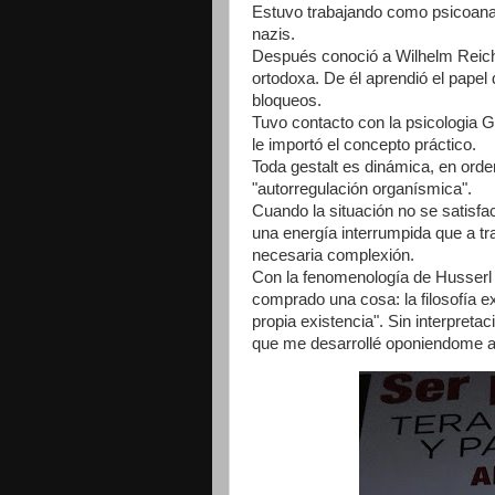
Estuvo trabajando como psicoana
nazis.
Después conoció a Wilhelm Reich, 
ortodoxa. De él aprendió el papel 
bloqueos.
Tuvo contacto con la psicologia Ges
le importó el concepto práctico.
Toda gestalt es dinámica, en orden
"autorregulación organísmica".
Cuando la situación no se satisfa
una energía interrumpida que a tr
necesaria complexión.
Con la fenomenología de Husserl 
comprado una cosa: la filosofía e
propia existencia". Sin interpret
que me desarrollé oponiendome a m