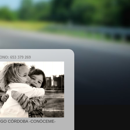
NO: 653 379 269
IGO CÓRDOBA -CONÓCEME-