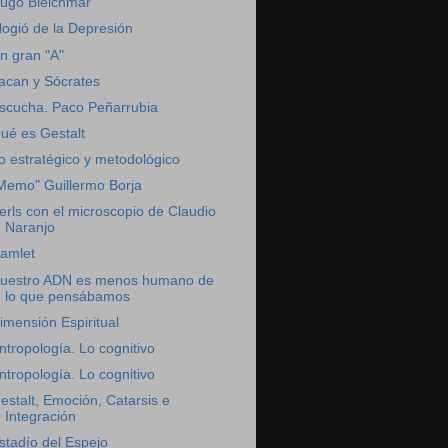
ugo Bleichmar
logió de la Depresión
n gran "A"
acan y Sócrates
scucha. Paco Peñarrubia
ué es Gestalt
o estratégico y metodológico
Memo" Guillermo Borja
erls con el microscopio de Claudio
Naranjo
amlet
uestro ADN es menos humano de
lo que pensábamos
imensión Espiritual
ntropología. Lo cognitivo
ntropología. Lo cognitivo
estalt, Emoción, Catarsis e
Integración
stadío del Espejo