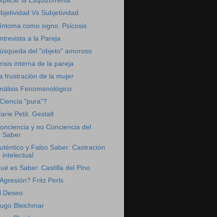
xplicar la Esquizofrenia
bjetividad Vs Subjetividad
íntoma como signo. Psicosis
ntrevista a la Pareja
úsqueda del "objeto" amoroso
risis interna de la pareja
a frustración de la mujer
nálisis Fenomenológico
Ciencia "pura"?
arie Petit. Gestalt
onciencia y no Conciencia del
Saber
uténtico y Falso Saber: Castración
intelectual
ué es Saber. Castilla del Pino
Agresión? Fritz Perls
l Deseo
ugo Bleichmar