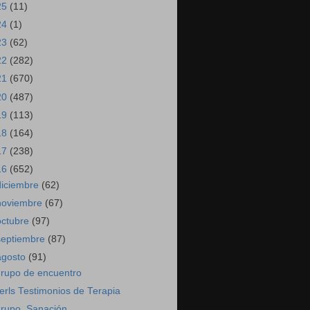
25
(11)
24
(1)
23
(62)
22
(282)
21
(670)
20
(487)
19
(113)
18
(164)
17
(238)
16
(652)
diciembre
(62)
noviembre
(67)
octubre
(97)
septiembre
(87)
agosto
(91)
rupo de encuentro
erls Testimonios de Terapia
rupo. Sanación