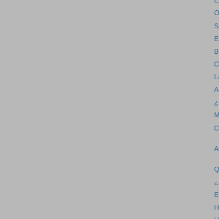
E
O
S
E
B
C
L
A
¿
M
C
A
Q
¿
E
H