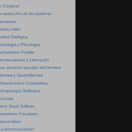
o Corporal
a seducción de las palabras
antasma
ndrés Adler
ctitud Dialógica
ociología y Psicología
umanismo Posible
sicoterapeuta y Liberación
na situación peculiar del Hombre
ibertad y Seudolibertad
nfraestructura Competitiva
ntropología Dialéctica
arcuse
arry Stack Sullivan
esimismo Freudiano
sicoanálisis
La incomunicación"