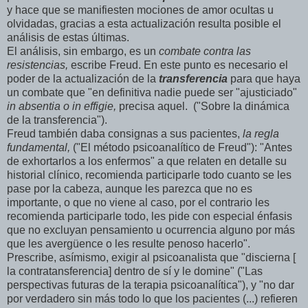
y hace que se manifiesten mociones de amor ocultas u
olvidadas, gracias a esta actualización resulta posible el
análisis de estas últimas.
El análisis, sin embargo, es un
combate contra las
resistencias,
escribe Freud. En este punto es necesario el
poder de la actualización de la
transferencia
para que haya
un combate que "en definitiva nadie puede ser "ajusticiado"
in
absentia
o
in
effigie
,
precisa aquel. ("Sobre la dinámica
de la transferencia").
Freud también daba consignas a sus pacientes,
la regla
fundamental,
("El método psicoanalítico de Freud"): "Antes
de exhortarlos a los enfermos" a que relaten en detalle su
historial clínico, recomienda participarle todo cuanto se les
pase por la cabeza, aunque les parezca que no es
importante, o que no viene al caso, por el contrario les
recomienda participarle todo, les pide con especial énfasis
que no excluyan pensamiento u ocurrencia alguno por más
que les avergüence o les resulte penoso hacerlo".
Prescribe, asímismo, exigir al psicoanalista que "discierna [
la contratansferencia] dentro de sí y le domine" ("Las
perspectivas futuras de la terapia psicoanalítica"), y "no dar
por verdadero sin más todo lo que los pacientes (...) refieren