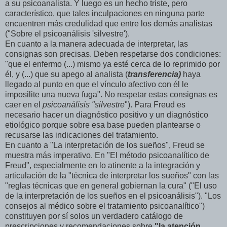
a su psicoanalista. Y luego es un hecho triste, pero
característico, que tales inculpaciones en ninguna parte
encuentren más credulidad que entre los demás analistas
("Sobre el psicoanálisis 'silvestre').
En cuanto a la manera adecuada de interpretar, las
consignas son precisas. Deben respetarse dos condiciones:
"que el enfermo (...) mismo ya esté cerca de lo reprimido por
él, y (...) que su apego al analista (
transferencia)
haya
llegado al punto en que el vínculo afectivo con él le
imposilite una nueva fuga". No respetar estas consignas es
caer en el
psicoanálisis "silvestre
"). Para Freud es
necesario hacer un diagnóstico positivo y un diagnóstico
etiológico porque sobre esa base pueden plantearse o
recusarse las indicaciones del tratamiento.
En cuanto a "La interpretación de los sueños", Freud se
muestra más imperativo. En "El método psicoanalítico de
Freud", especialmente en lo atinente a la integración y
articulación de la "técnica de interpretar los sueños" con las
"reglas técnicas que en general gobiernan la cura" ("El uso
de la interpretación de los sueños en el psicoanálisis"). "Los
consejos al médico sobre el tratamiento psicoanalítico")
constituyen por sí solos un verdadero catálogo de
prescripciones y recomendaciones sobre
"la atención