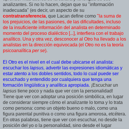
analizantes. Si no lo hacen, dejan que su "información
inadecuada" (es decir, un aspecto de su
contratransferencia
, que Lacan define como
"la suma de
los prejuicios, de las pasiones, de las dificultades, incluso
de la insuficiente información del analista en determinado
momento del proceso dialéctico [...], interfiera con el trabajo
analítico. Una y otra vez, desconocer al Otro ha llevado a los
analistas en la dirección equivocada (el Otro no es la teoría
psicoanalítica
per
se
).
El Otro es el nivel en el cual debe ubicarse el analista:
escuchar los
lapsus,
advertir las expresiones idiomáticas y
estar atento a los dobles sentidos, todo lo cual puede ser
escuchado y entendido por cualquiera que tenga una
formación lingüística y analítica apropiada.
¡Escuchar un
lapsus
tiene poco y nada que ver con la personalidad!
Tiene que ver con adoptar una posición simbólica, en lugar
de considerar siempre cómo el analizante lo toma y lo trata
como persona: como un objeto bueno o malo, como una
figura parental punitiva o como una figura amorosa, etcétera.
En otras palabras, tiene que ver con escuchar, no desde la
posición del yo o la personalidad, sino desde el lugar