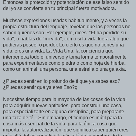
Entonces la protección y potenciación de ese falso sentido
del yo se convierte en tu principal fuerza motivadora.
Muchsas expresiones usadas habitualmente, y a veces la
propia estructura del lenguaje, revelan que las personas no
saben quiénes son. Por ejemplo, dices: "Él ha perdido su
vida", o hablas de "mi vida", como si la vida fuera algo que
pudieras poseer o perder. Lo cierto es que no tienes una
vida; eres una vida. La Vida Una, la conciencia que
interpenetra todo el universo y toma forma temporalmente
para experimentarse como piedra o como hoja de hierba,
como un animal, una persona, una estrella o una galaxia.
¿Puedes sentir en lo profundo de ti que ya sabes eso?
¿Puedes sentir que ya eres Eso?ç
Necesitas tiempo para la mayoría de las cosas de la vida:
para adquirir nuevas aptitudes, para construir una casa,
para especializarte en alguna disciplina, para prepararte
una taza de té... Sin embargo, el tiempo es inútil para la
cosa más esencial de la vida, para la única cosa que
importa: la autorrealización, que significa saber quién eres
más allá del yo superficial; más allá de tu nombre, de tu