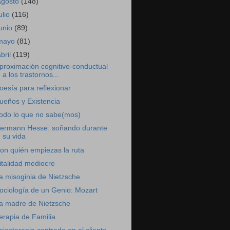
agosto
(148)
ulio
(116)
junio
(89)
mayo
(81)
abril
(119)
proximación cognitivo-conductual
a los trastornos...
oesía para reflexionar
ueños y Existencia
odo lo que no sabe(mos)
ermann Hesse: soñando durante
su vida
on quién empiezas la ruta
italidad mediocre
a misoginia de Nietzsche
ociología de un Genio: Mozart
a madre de Nietzsche
erapia de Familia