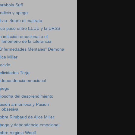
arábola Sufí
odicia y apego
livio: Sobre el maltrato
ué pasó entre EEUU y la URSS
a inflación emocional o el
fenómeno de la tolerancia
Enfermedades Mentales" Demona
lice Miller
ecido
elicidades Tarja
ndependencia emocional
pego
ilosofía del desprendimiento
asión armoniosa y Pasión
obsesiva
obre Rimbaud de Alice Miller
pego y dependencia emocional
obre Virginia Woolf