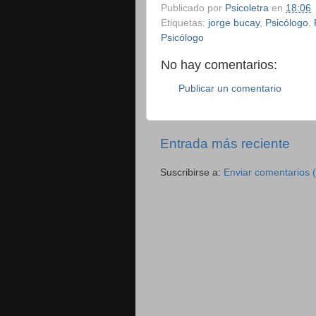
Publicado por
Psicoletra
en
18:06
Etiquetas:
jorge bucay
,
Psicólogo
,
Psicólogo
No hay comentarios:
Publicar un comentario
Entrada más reciente
Suscribirse a:
Enviar comentarios 