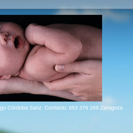
rigo Córdoba Sanz. Contacto: 653 379 269 Zaragoza