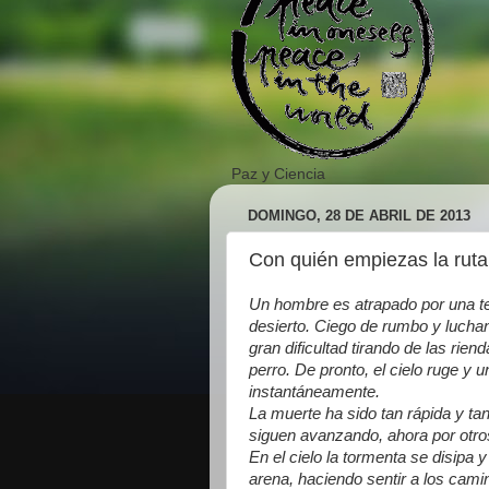
Paz y Ciencia
DOMINGO, 28 DE ABRIL DE 2013
Con quién empiezas la ruta
Un hombre es atrapado por una terr
desierto. Ciego de rumbo y luchan
gran dificultad tirando de las rie
perro. De pronto, el cielo ruge y 
instantáneamente.
La muerte ha sido tan rápida y ta
siguen avanzando, ahora por otros 
En el cielo la tormenta se disipa
arena, haciendo sentir a los cami