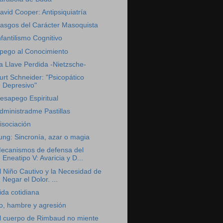
avid Cooper: Antipsiquiatría
asgos del Carácter Masoquista
nfantilismo Cognitivo
pego al Conocimiento
a Llave Perdida -Nietzsche-
urt Schneider: "Psicopático
Depresivo"
esapego Espiritual
dministradme Pastillas
isociación
ung: Sincronía, azar o magia
ecanismos de defensa del
Eneatipo V: Avaricia y D...
l Niño Cautivo y la Necesidad de
Negar el Dolor. ...
ida cotidiana
o, hambre y agresión
l cuerpo de Rimbaud no miente