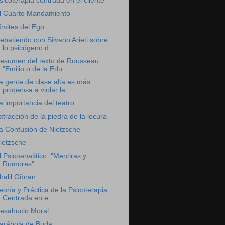
sicoterapia centrada en el cliente
l Cuarto Mandamiento
ímites del Ego
ebatiendo con Silvano Arieti sobre
lo psicógeno d...
esumen del texto de Rousseau:
"Emilio o de la Edu...
a gente de clase alta es más
propensa a violar la...
a importancia del teatro
xtracción de la piedra de la locura
a Confusión de Nietzsche
ietzsche
l Psicoanalítico: "Mentiras y
Rumores"
halil Gibran
eoría y Práctica de la Psicoterapia
Centrada en e...
esahucio Moral
arábola de Buda