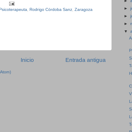
►
►
j
Psicoterapeuta
,
Rodrigo Córdoba Sanz
,
Zaragoza
►
►
▼
A
P
S
Inicio
Entrada antigua
T
(Atom)
H
C
V
L
S
L
T