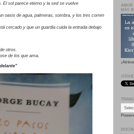
 El sol parece eterno y la sed se vuelve
AMOR 
MÁS B
un oasis de agua, palmeras, sombra, y los tres corren
está cercado y que un guardia cuida la entrada debajo
de otros.
ndose de los que ama.
¡Atrév
delante"
¡SÍGU
TRANS
Power
DOCU