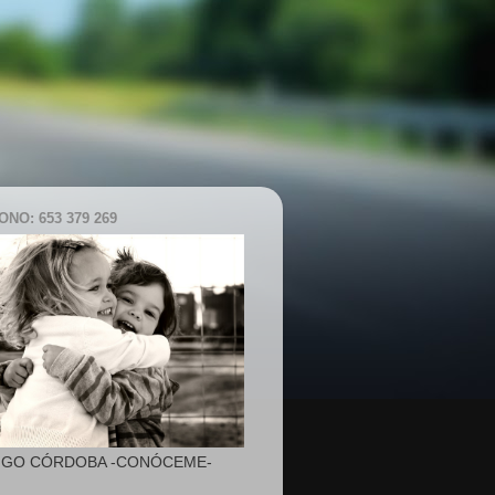
NO: 653 379 269
IGO CÓRDOBA -CONÓCEME-