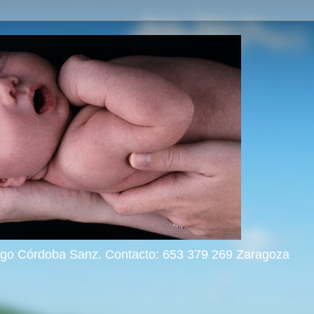
rigo Córdoba Sanz. Contacto: 653 379 269 Zaragoza