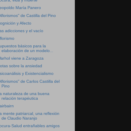
ocura, vida y muerte
eopoldo María Panero
Aflorismos" de Castilla del Pino
ognición y Afecto
as adicciones y el vacío
florismo
upuestos básicos para la
elaboración de un modelo...
arhol viene a Zaragoza
otas sobre la ansiedad
sicoanálisis y Existencialismo
Aflorismos" de Carlos Castilla del
Pino
a naturaleza de una buena
relación terapéutica
airbairn
a mente patriarcal, una reflexión
de Claudio Naranjo
ocura-Salud entrañables amigos