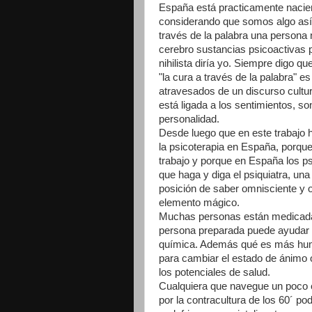
España está practicamente nacien
considerando que somos algo así
través de la palabra una persona 
cerebro sustancias psicoactivas pa
nihilista diría yo. Siempre digo q
"la cura a través de la palabra" e
atravesados de un discurso cultura
está ligada a los sentimientos, s
personalidad.
Desde luego que en este trabajo 
la psicoterapia en España, porqu
trabajo y porque en España los ps
que haga y diga el psiquiatra, un
posición de saber omnisciente y 
elemento mágico.
Muchas personas están medicadas
persona preparada puede ayudar 
química. Además qué es más human
para cambiar el estado de ánimo 
los potenciales de salud.
Cualquiera que navegue un poco en i
por la contracultura de los 60´ 