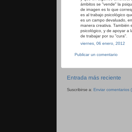
ámbitos se "vende" la psiq
de imagen es lo que corresp
es al trabajo psicológico q
es un campo devaluado, en 
manera creativa. También e
psicológico, y de apoyar a
de trabajar por su "cura".
viernes, 06 enero, 2012
Publicar un comentario
Entrada más reciente
Suscribirse a:
Enviar comentarios 