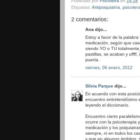
Publicado por
Psicoletra
en
14:18
Etiquetas:
Antipsiquiatría
,
psicoter
2 comentarios:
Ana dijo...
Estoy a favor de la palabra
medicación, según que caso
siendo YO o TU totalmente,
pastillas, se acaban y uffff
puerta.
viernes, 06 enero, 2012
Silvia Parque
dijo...
En acuerdo con esta posici
encuentro entretenidísimo 
leyendo el diccionario.
Encuentro cierto paralelism
ocurre con la psicoterapia y
medicación y los psiquiatra
siempre, ni en todos los ca
y que en algunos ámbitos, 