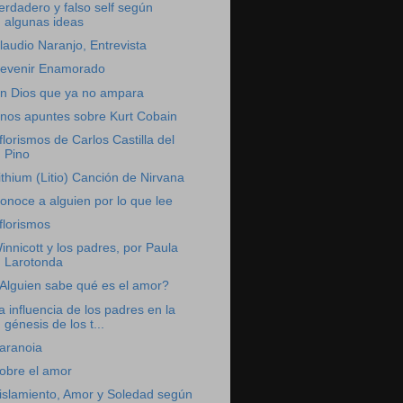
erdadero y falso self según
algunas ideas
laudio Naranjo, Entrevista
evenir Enamorado
n Dios que ya no ampara
nos apuntes sobre Kurt Cobain
florismos de Carlos Castilla del
Pino
ithium (Litio) Canción de Nirvana
onoce a alguien por lo que lee
florismos
innicott y los padres, por Paula
Larotonda
Alguien sabe qué es el amor?
a influencia de los padres en la
génesis de los t...
aranoia
obre el amor
islamiento, Amor y Soledad según