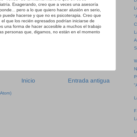
L
uiatría. Exagerando, creo que a veces una asesoría
L
onde... pero a lo que quiero hacer alusión en serio,
ue puede hacerse y que no es psicoterapia. Creo que
"
el que los recién egresados podrían iniciarse de
C
s una forma de hacer accesible a muchos el trabajo
 las personas que, digamos, no están en el momento
L
A
S
W
N
P
Inicio
Entrada antigua
"
(Atom)
L
F
L
L