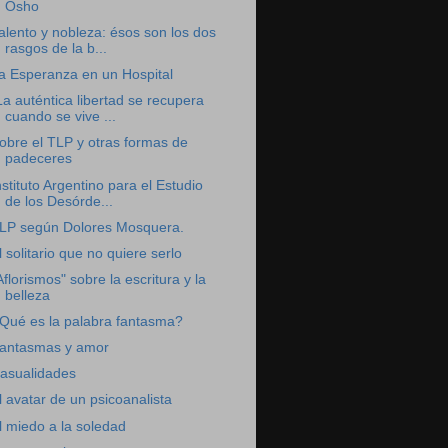
Osho
alento y nobleza: ésos son los dos
rasgos de la b...
a Esperanza en un Hospital
La auténtica libertad se recupera
cuando se vive ...
obre el TLP y otras formas de
padeceres
nstituto Argentino para el Estudio
de los Desórde...
LP según Dolores Mosquera.
l solitario que no quiere serlo
Aflorismos" sobre la escritura y la
belleza
Qué es la palabra fantasma?
antasmas y amor
asualidades
l avatar de un psicoanalista
l miedo a la soledad