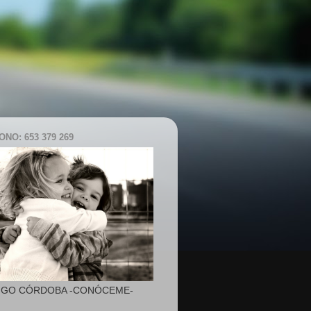
NO: 653 379 269
IGO CÓRDOBA -CONÓCEME-