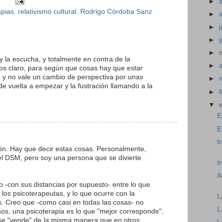
►
apias
,
relativismo cultural
,
Rodrigo Córdoba Sanz
►
►
j
►
►
 y la escucha, y totalmente en contra de la
►
s claro, para según que cosas hay que estar
 y no vale un cambio de perspectiva por unas
►
, de vuelta a empezar y la fustración llamando a la
►
▼
E
E
I
ón. Hay que decir estas cosas. Personalmente,
el DSM, pero soy una persona que se divierte
I
A
o -con sus distancias por supuesto- entre lo que
 los psicoterapeutas, y lo que ocurre con la
L
s. Creo que -como casi en todas las cosas- no
L
sos, una psicoterapia es lo que "mejor corresponde",
se "vende" de la misma manera que en otros