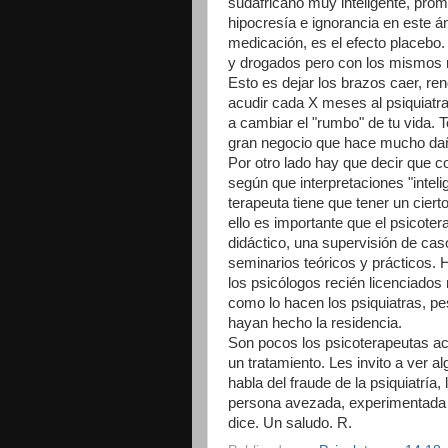
sudafricano muy inteligente, promo
hipocresía e ignorancia en este á
medicación, es el efecto placebo
y drogados pero con los mismos re
Esto es dejar los brazos caer, re
acudir cada X meses al psiquiatra
a cambiar el "rumbo" de tu vida. T
gran negocio que hace mucho da
Por otro lado hay que decir que 
según que interpretaciones "inteli
terapeuta tiene que tener un ciert
ello es importante que el psicoter
didáctico, una supervisión de ca
seminarios teóricos y prácticos. 
los psicólogos recién licenciados 
como lo hacen los psiquiatras, pe
hayan hecho la residencia.
Son pocos los psicoterapeutas ac
un tratamiento. Les invito a ver
habla del fraude de la psiquiatría,
persona avezada, experimentada 
dice. Un saludo. R.