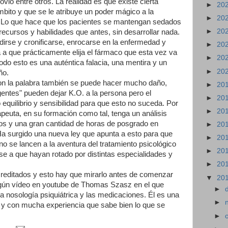
vió entre otros. La realidad es que existe cierta
►
20
mbito y que se le atribuye un poder mágico a la
►
20
. Lo que hace que los pacientes se mantengan sedados
►
20
cursos y habilidades que antes, sin desarrollar nada.
ndirse y cronificarse, enrocarse en la enfermedad y
►
20
 a que prácticamente elija el fármaco que esta vez va
►
20
odo esto es una auténtica falacia, una mentira y un
►
20
ño.
con la palabra también se puede hacer mucho daño,
►
20
gentes" pueden dejar K.O. a la persona pero el
►
20
o equilibrio y sensibilidad para que esto no suceda. Por
►
20
apeuta, en su formación como tal, tenga un análisis
sos y una gran cantidad de horas de posgrado en
►
20
Ha surgido una nueva ley que apunta a esto para que
►
20
no se lancen a la aventura del tratamiento psicológico
►
20
se a que hayan rotado por distintas especialidades y
►
20
reditados y esto hay que mirarlo antes de comenzar
▼
20
 algún vídeo en youtube de Thomas Szasz en el que
►
 la nosología psiquiátrica y las medicaciones. Él es una
►
y con mucha experiencia que sabe bien lo que se
►