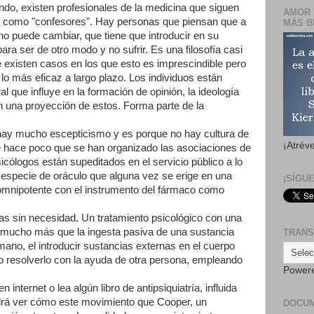
do, existen profesionales de la medicina que siguen
AMOR 
 como "confesores". Hay personas que piensan que a
MÁS B
no puede cambiar, que tiene que introducir en su
ra ser de otro modo y no sufrir. Es una filosofía casi
ue existen casos en los que esto es imprescindible pero
s lo más eficaz a largo plazo. Los individuos están
l que influye en la formación de opinión, la ideología
on una proyección de estos. Forma parte de la
hay mucho escepticismo y es porque no hay cultura de
¡Atrév
e hace poco que se han organizado las asociaciones de
icólogos están supeditados en el servicio público a lo
a especie de oráculo que alguna vez se erige en una
¡SÍGU
omnipotente con el instrumento del fármaco como
 sin necesidad. Un tratamiento psicológico con una
mucho más que la ingesta pasiva de una sustancia
TRANS
o, el introducir sustancias externas en el cuerpo
o resolverlo con la ayuda de otra persona, empleando
Power
nternet o lea algún libro de antipsiquiatría, influida
podrá ver cómo este movimiento que Cooper, un
DOCU