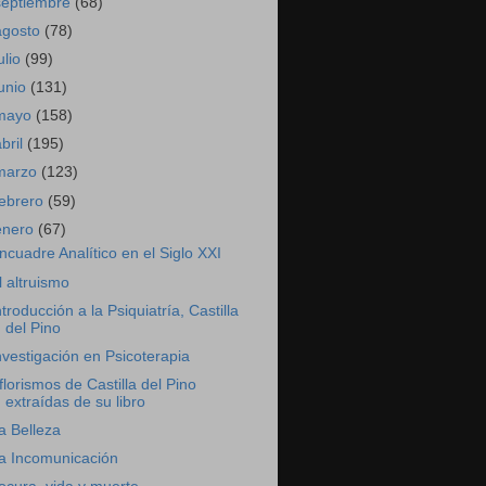
septiembre
(68)
agosto
(78)
ulio
(99)
junio
(131)
mayo
(158)
abril
(195)
marzo
(123)
febrero
(59)
enero
(67)
ncuadre Analítico en el Siglo XXI
l altruismo
ntroducción a la Psiquiatría, Castilla
del Pino
nvestigación en Psicoterapia
florismos de Castilla del Pino
extraídas de su libro
a Belleza
a Incomunicación