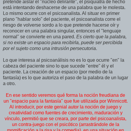
pretende aislar el "núcleo delirante", el psiquiatra de hecho
está intentando deshacerse de una palabra que le molesta.
Lo mismo ocurre con el psicoanalista. Al situar en primer
plano "hablar solo" del paciente, el psicoanalista corre el
riesgo de volverse sordo a lo que pretende hacerse oír y
reconocer en una palabra singular, entonces el "lenguaje
normal" se convierte en una pared.
Es cierto que la palabra,
si no existe un espacio para recibirla,
puede ser percibida
por el sujeto como una intrusión persecutori
a
.
Lo que interesa al psicoanálisis no es lo que ocurre "en" la
cabeza del paciente sino lo que sucede "entre" él y el
paciente. La creación de un espacio (por medio de la
fantasía) es lo que autoriza el paso de la palabra de un lugar
a otro.
En ese sentido veremos qué forma la noción freudiana de
un "espacio para la fantasía" que fue utilizada por Winnicott.
Al introducir, por este genial autor la noción de juego y
creatividad como fuentes de crecimiento, maduración y
vínculo, permitió que se creara, por parte del psicoanalista,
un contra-juego con el psicótico (arrastrándole de la
momificación a la risa y la comedia), en una situación en