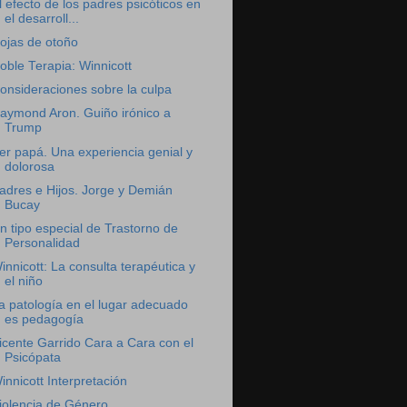
l efecto de los padres psicóticos en
el desarroll...
ojas de otoño
oble Terapia: Winnicott
onsideraciones sobre la culpa
aymond Aron. Guiño irónico a
Trump
er papá. Una experiencia genial y
dolorosa
adres e Hijos. Jorge y Demián
Bucay
n tipo especial de Trastorno de
Personalidad
innicott: La consulta terapéutica y
el niño
a patología en el lugar adecuado
es pedagogía
icente Garrido Cara a Cara con el
Psicópata
innicott Interpretación
iolencia de Género