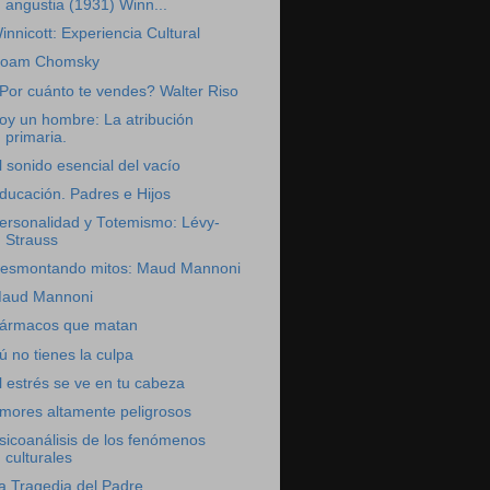
angustia (1931) Winn...
innicott: Experiencia Cultural
oam Chomsky
Por cuánto te vendes? Walter Riso
oy un hombre: La atribución
primaria.
l sonido esencial del vacío
ducación. Padres e Hijos
ersonalidad y Totemismo: Lévy-
Strauss
esmontando mitos: Maud Mannoni
aud Mannoni
ármacos que matan
ú no tienes la culpa
l estrés se ve en tu cabeza
mores altamente peligrosos
sicoanálisis de los fenómenos
culturales
a Tragedia del Padre