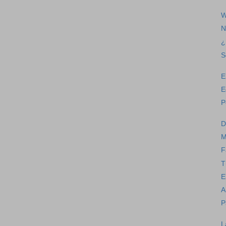
W
N
¿
S
E
E
P
D
M
F
T
E
A
P
L