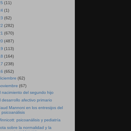
25
(11)
24
(1)
23
(62)
22
(282)
21
(670)
20
(487)
19
(113)
18
(164)
17
(238)
16
(652)
diciembre
(62)
noviembre
(67)
l nacimiento del segundo hijo
l desarrollo afectivo primario
aud Mannoni en los entresijos del
psicoanálisis
innicott: psicoanálisis y pediatría
ota sobre la normalidad y la