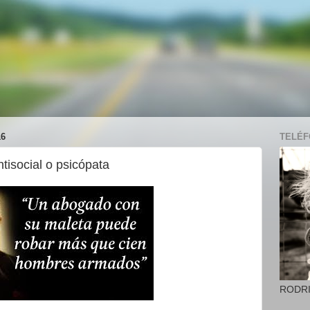
16
TELÉFO
tisocial o psicópata
RODR