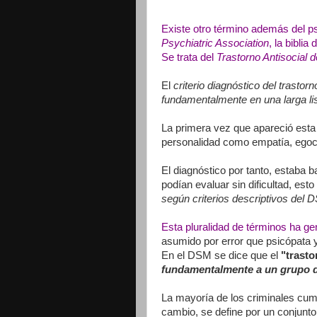
Existe otro término además del ps
Psychiatric
Association
, la bibli
Se trata del
Trastorno Antisocial 
El
criterio diagnóstico del trastor
fundamentalmente en una larga lis
La primera vez que apareció esta 
personalidad como empatía, egoce
El diagnóstico por tanto, estaba 
podían evaluar sin dificultad, est
según criterios descriptivos del 
Esta pluralidad de términos ha g
asumido por error que psicópata y
En el DSM se dice que el
"trasto
fundamentalmente a un grupo de
La mayoría de los criminales cumpl
cambio, se define por un conjunt