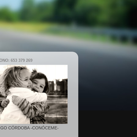
NO: 653 379 269
IGO CÓRDOBA -CONÓCEME-