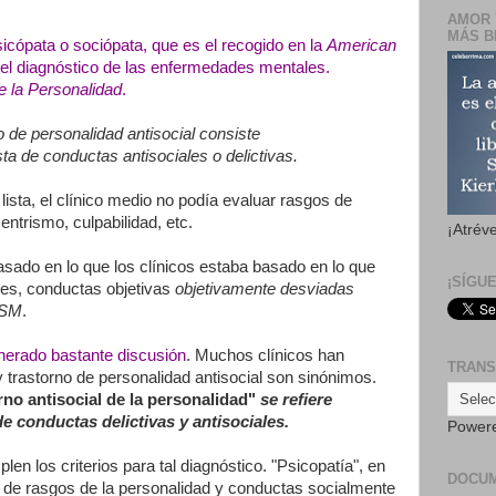
AMOR 
MÁS B
icópata o sociópata, que es el recogido en la
American
a del diagnóstico de las enfermedades mentales.
de la Personalidad
.
no de personalidad antisocial consiste
ta de conductas antisociales o delictivas.
lista, el clínico medio no podía evaluar rasgos de
ntrismo, culpabilidad, etc.
¡Atrév
basado en lo que los clínicos estaba basado en lo que
¡SÍGU
o es, conductas objetivas
objetivamente desviadas
DSM
.
enerado bastante discusión
. Muchos clínicos han
TRANS
 trastorno de personalidad antisocial son sinónimos.
rno antisocial de la personalidad"
se refiere
 conductas delictivas y antisociales.
Power
en los criterios para tal diagnóstico. "Psicopatía", en
DOCU
o de rasgos de la personalidad y conductas socialmente