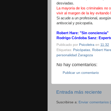
desviadas.
La mayoría de los criminales
no 
vivir al margen de la ley evitando 
Si acude a un profesional, asegúr
antisocial y psicopatía.
Robert Hare: "Sin conciencia"
Rodrigo Córdoba Sanz: Experto
Publicado por
Psicoletra
en
11:32
Etiquetas:
Psicópatas
,
Robert Har
personalidad Zaragoza
No hay comentarios:
Publicar un comentario
Entrada más reciente
Suscribirse a:
Enviar comentarios 