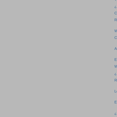
¿
C
R
W
C
A
E
W
¿
R
L
E
¿