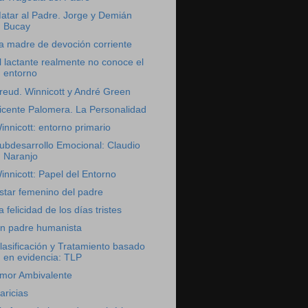
atar al Padre. Jorge y Demián
Bucay
a madre de devoción corriente
l lactante realmente no conoce el
entorno
reud. Winnicott y André Green
icente Palomera. La Personalidad
innicott: entorno primario
ubdesarrollo Emocional: Claudio
Naranjo
innicott: Papel del Entorno
star femenino del padre
a felicidad de los días tristes
n padre humanista
lasificación y Tratamiento basado
en evidencia: TLP
mor Ambivalente
aricias