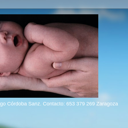
rigo Córdoba Sanz. Contacto: 653 379 269 Zaragoza