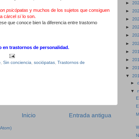
►
20
son psicópatas
y muchos de los sujetos que consiguen
►
20
la cárcel
sí
lo son.
►
20
ese que conoce bien la diferencia entre trastorno
►
20
►
20
►
20
 en trastornos de personalidad.
►
20
►
20
e
,
Sin conciencia
,
sociópatas
,
Trastornos de
►
20
▼
20
►
▼
E
E
M
Inicio
Entrada antigua
W
(Atom)
N