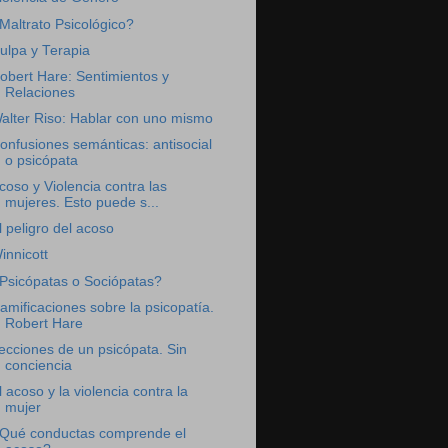
Maltrato Psicológico?
ulpa y Terapia
obert Hare: Sentimientos y
Relaciones
alter Riso: Hablar con uno mismo
onfusiones semánticas: antisocial
o psicópata
coso y Violencia contra las
mujeres. Esto puede s...
l peligro del acoso
innicott
Psicópatas o Sociópatas?
amificaciones sobre la psicopatía.
Robert Hare
ecciones de un psicópata. Sin
conciencia
l acoso y la violencia contra la
mujer
Qué conductas comprende el