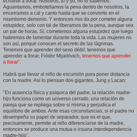
echarse a llorar. Nosotros, tú y yo, no lo sabemos.
Aguantamos, embotellamos la pena dentro de nosotros, la
encerramos a cal y canto hasta que se convierte en el
mismísimo demonio. Y entonces nos da por cometer alguna
estupidez, solo con tal de liberarnos de la pena, aunque sea
un par de horas. Sí, cometemos alguna estupidez que luego
habremos de lamentar durante toda la vida. Las mujeres no
son así, porque conocen el secreto de las lágrimas.
Tenemos que aprender del sexo
débil,
tenemos que
aprender a llorar, Fiódor Mijailóvich,
tenemos que aprender
a llorar".
Habrá que llevar al niño de excursión para poner distancia
con la madre. Así lo piensan dos gigantes, Jung y Lacan:
"En ausencia física y psíquica del padre, la relación madre-
hijo funciona como un universo cerrado, una relación de
pareja que se repliega sobre sí misma y perjudica el
equilibrio de ambos. Ante esas circunstancias, si el padre no
desempeña su papel de separador, que es el que,
precisamente, permite al niño diferenciarse de la madre,
entonces se produce una mutua e insana interdependencia
madre-hijo".