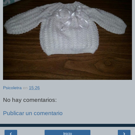
Psicoletra
en
15:26
No hay comentarios:
Publicar un comentario
‹
›
Inicio