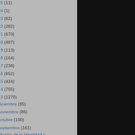
25
(11)
24
(1)
23
(62)
22
(282)
21
(670)
20
(487)
19
(113)
18
(164)
17
(238)
16
(652)
15
(424)
14
(755)
13
(1270)
diciembre
(85)
noviembre
(86)
octubre
(100)
septiembre
(161)
ifusión de la Identidad y