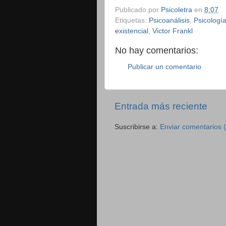
Publicado por
Psicoletra
en
8:07
Etiquetas:
Psicoanálisis
,
Psicologí
existencial
,
Victor Frankl
No hay comentarios:
Publicar un comentario
Entrada más reciente
Suscribirse a:
Enviar comentarios 