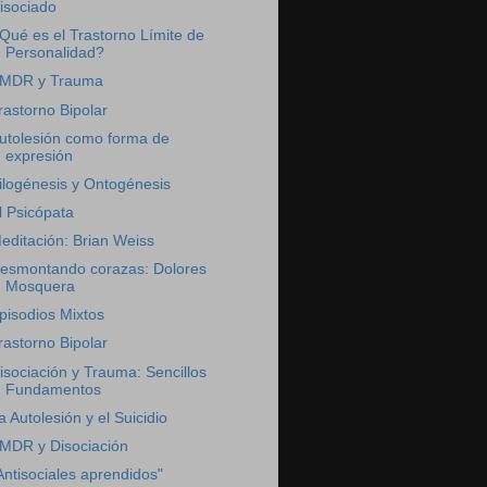
isociado
Qué es el Trastorno Límite de
Personalidad?
MDR y Trauma
rastorno Bipolar
utolesión como forma de
expresión
ilogénesis y Ontogénesis
l Psicópata
editación: Brian Weiss
esmontando corazas: Dolores
Mosquera
pisodios Mixtos
rastorno Bipolar
isociación y Trauma: Sencillos
Fundamentos
a Autolesión y el Suicidio
MDR y Disociación
Antisociales aprendidos"