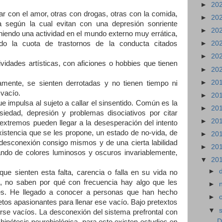
►
20
ar con el amor, otras con drogas, otras con la comida,
►
20
 según la cual evitan con una depresión sonriente
►
20
eniendo una actividad en el mundo externo muy errática,
 la cuota de trastornos de la conducta citados
►
20
►
20
vidades artísticas, con aficiones o hobbies que tienen
►
20
►
20
mente, se sienten derrotadas y no tienen tiempo ni
 vacío.
►
20
 impulsa al sujeto a callar el sinsentido. Común es la
►
20
siedad, depresión y problemas disociativos por citar
►
20
xtremos pueden llegar a la desesperación del intento
 existencia que se les propone, un estado de no-vida, de
►
20
esconexión consigo mismos y de una cierta labilidad
►
20
ndo de colores luminosos y oscuros invariablemente,
▼
20
►
que sienten esta falta, carencia o falla en su vida no
o, no saben por qué con frecuencia hay algo que les
►
es. He llegado a conocer a personas que han hecho
►
tos apasionantes para llenar ese vacío. Bajo pretextos
▼
rse vacíos. La desconexión del sistema prefrontal con
D
hipótesis neurobiológica, para esto existen estudios en