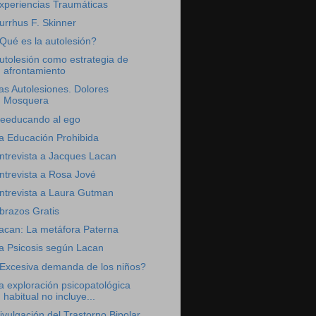
xperiencias Traumáticas
urrhus F. Skinner
Qué es la autolesión?
utolesión como estrategia de
afrontamiento
as Autolesiones. Dolores
Mosquera
eeducando al ego
a Educación Prohibida
ntrevista a Jacques Lacan
ntrevista a Rosa Jové
ntrevista a Laura Gutman
brazos Gratis
acan: La metáfora Paterna
a Psicosis según Lacan
Excesiva demanda de los niños?
a exploración psicopatológica
habitual no incluye...
ivulgación del Trastorno Bipolar