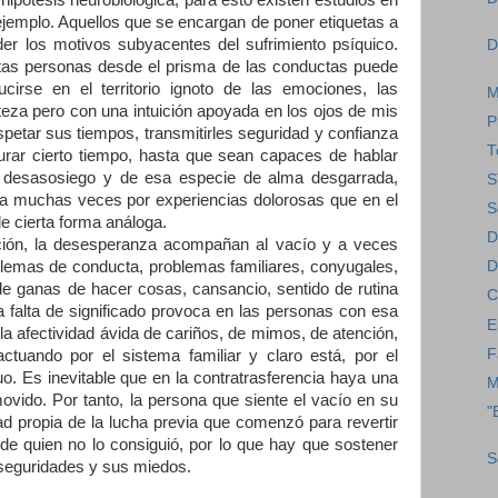
n ejemplo. Aquellos que se encargan de poner etiquetas a
r los motivos subyacentes del sufrimiento psíquico.
D
tas personas desde el prisma de las conductas puede
cirse en el territorio ignoto de las emociones, las
M
rteza pero con una intuición apoyada en los ojos de mis
P
petar sus tiempos, transmitirles seguridad y confianza
T
rar cierto tiempo, hasta que sean capaces de hablar
del desasosiego y de esa especie de alma desgarrada,
S
a muchas veces por experiencias dolorosas que en el
S
e cierta forma análoga.
D
ración, la desesperanza acompañan al vacío y a veces
blemas de conducta, problemas familiares, conyugales,
D
a de ganas de hacer cosas, cansancio, sentido de rutina
C
a falta de significado provoca en las personas con esa
E
 la afectividad ávida de cariños, de mimos, de atención,
F
tuando por el sistema familiar y claro está, por el
o. Es inevitable que en la contratrasferencia haya una
M
vido. Por tanto, la persona que siente el vacío en su
"
ad propia de la lucha previa que comenzó para revertir
 de quien no lo consiguió, por lo que hay que sostener
S
nseguridades y sus miedos.