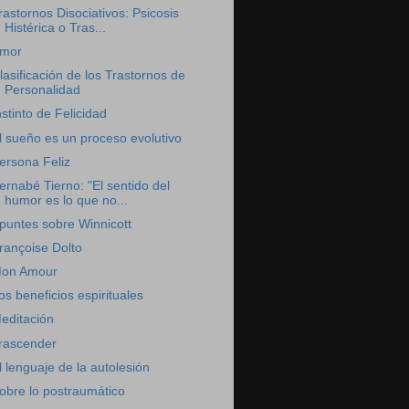
rastornos Disociativos: Psicosis
Histérica o Tras...
mor
lasificación de los Trastornos de
Personalidad
nstinto de Felicidad
l sueño es un proceso evolutivo
ersona Feliz
ernabé Tierno: "El sentido del
humor es lo que no...
puntes sobre Winnicott
rançoise Dolto
on Amour
os beneficios espirituales
editación
rascender
l lenguaje de la autolesión
obre lo postraumático