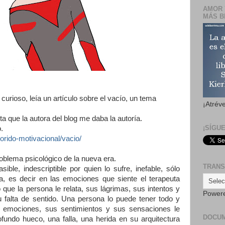
AMOR 
MÁS B
urioso, leía un artículo sobre el vacío, un tema
¡Atrév
a que la autora del blog me daba la autoría.
¡SÍGU
.
orido-motivacional/vacio/
roblema psicológico de la nueva era.
TRANS
ible, indescriptible por quien lo sufre, inefable, sólo
ia, es decir en las emociones que siente el terapeuta
que la persona le relata, sus lágrimas, sus intentos y
Power
falta de sentido. Una persona lo puede tener todo y
as emociones, sus sentimientos y sus sensaciones le
DOCU
fundo hueco, una falla, una herida en su arquitectura