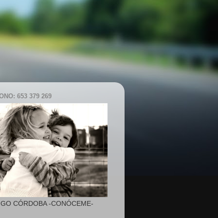
NO: 653 379 269
IGO CÓRDOBA -CONÓCEME-