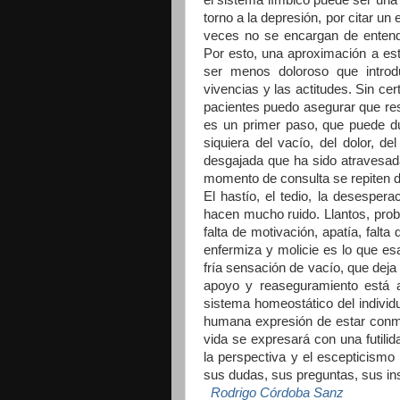
torno a la depresión, por citar u
veces no se encargan de entende
Por esto, una aproximación a es
ser menos doloroso que introdu
vivencias y las actitudes. Sin ce
pacientes puedo asegurar que res
es un primer paso, que puede du
siquiera del vacío, del dolor, 
desgajada que ha sido atravesad
momento de consulta se repiten d
El hastío, el tedio, la desespe
hacen mucho ruido. Llantos, pro
falta de motivación, apatía, falt
enfermiza y molicie es lo que es
fría sensación de vacío, que deja
apoyo y reaseguramiento está ac
sistema homeostático del individu
humana expresión de estar conmo
vida se expresará con una futilid
la perspectiva y el escepticismo
sus dudas, sus preguntas, sus i
Rodrigo Córdoba Sanz