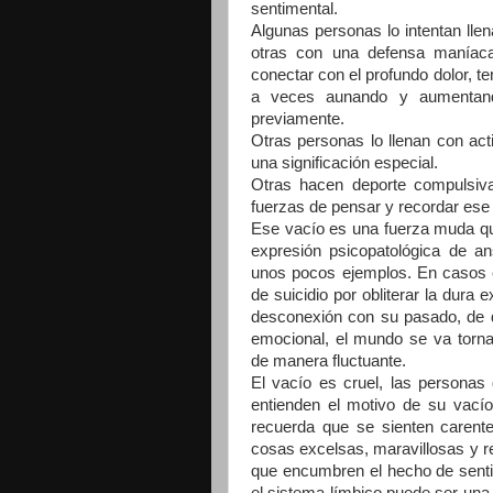
sentimental.
Algunas personas lo intentan llen
otras con una defensa maníaca
conectar con el profundo dolor, t
a veces aunando y aumentando
previamente.
Otras personas lo llenan con acti
una significación especial.
Otras hacen deporte compulsiva
fuerzas de pensar y recordar ese
Ese vacío es una fuerza muda que
expresión psicopatológica de an
unos pocos ejemplos. En casos e
de suicidio por obliterar la dura
desconexión con su pasado, de d
emocional, el mundo se va torna
de manera fluctuante.
El vacío es cruel, las personas 
entienden el motivo de su vací
recuerda que se sienten carent
cosas excelsas, maravillosas y re
que encumbren el hecho de senti
el sistema límbico puede ser una 