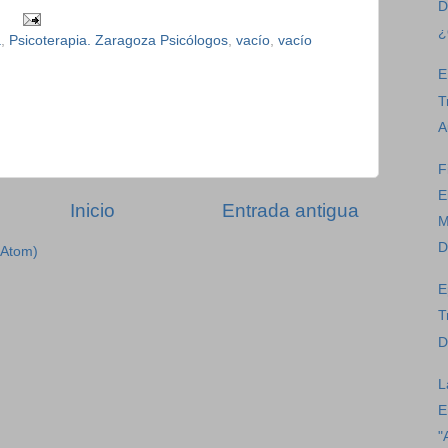
D
¿
a
,
Psicoterapia. Zaragoza Psicólogos
,
vacío
,
vacío
E
T
A
F
E
Inicio
Entrada antigua
M
D
(Atom)
E
T
D
L
E
"