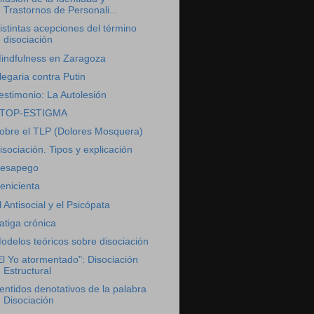
Trastornos de Personali...
istintas acepciones del término
disociación
indfulness en Zaragoza
legaria contra Putin
estimonio: La Autolesión
TOP-ESTIGMA
obre el TLP (Dolores Mosquera)
isociación. Tipos y explicación
esapego
enicienta
l Antisocial y el Psicópata
atiga crónica
odelos teóricos sobre disociación
El Yo atormentado": Disociación
Estructural
entidos denotativos de la palabra
Disociación