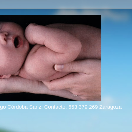
rigo Córdoba Sanz. Contacto: 653 379 269 Zaragoza