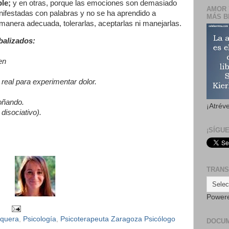
ble;
y en otras, porque las emociones son demasiado
AMOR 
nifestadas con palabras y no se ha aprendido a
MÁS B
 manera adecuada, tolerarlas, aceptarlas ni manejarlas.
balizados:
en
 real para experimentar dolor.
oñando.
¡Atrév
 disoci
ativo).
¡SÍGU
TRANS
Power
squera
,
Psicología
,
Psicoterapeuta Zaragoza Psicólogo
DOCU