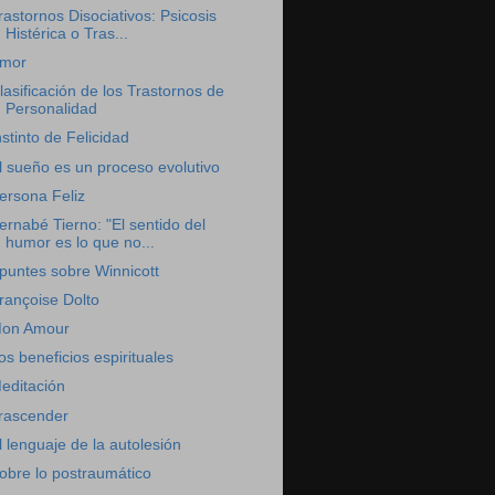
rastornos Disociativos: Psicosis
Histérica o Tras...
mor
lasificación de los Trastornos de
Personalidad
nstinto de Felicidad
l sueño es un proceso evolutivo
ersona Feliz
ernabé Tierno: "El sentido del
humor es lo que no...
puntes sobre Winnicott
rançoise Dolto
on Amour
os beneficios espirituales
editación
rascender
l lenguaje de la autolesión
obre lo postraumático