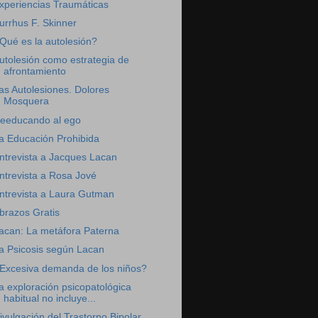
xperiencias Traumáticas
urrhus F. Skinner
Qué es la autolesión?
utolesión como estrategia de
afrontamiento
as Autolesiones. Dolores
Mosquera
eeducando al ego
a Educación Prohibida
ntrevista a Jacques Lacan
ntrevista a Rosa Jové
ntrevista a Laura Gutman
brazos Gratis
acan: La metáfora Paterna
a Psicosis según Lacan
Excesiva demanda de los niños?
a exploración psicopatológica
habitual no incluye...
ivulgación del Trastorno Bipolar