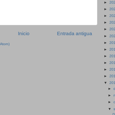
►
20
►
20
►
20
►
20
►
20
Inicio
Entrada antigua
►
20
►
20
(Atom)
►
20
►
20
►
20
►
20
►
20
▼
20
►
►
►
▼
D