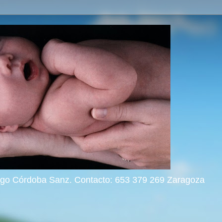
rigo Córdoba Sanz. Contacto: 653 379 269 Zaragoza