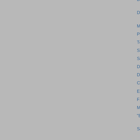
D
M
P
T
S
S
D
D
C
E
F
M
"
S