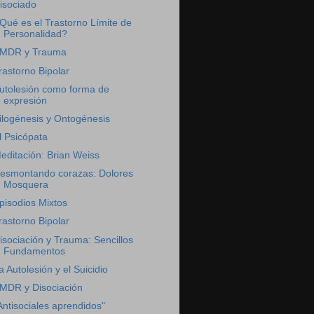
isociado
Qué es el Trastorno Límite de
Personalidad?
MDR y Trauma
rastorno Bipolar
utolesión como forma de
expresión
ilogénesis y Ontogénesis
l Psicópata
editación: Brian Weiss
esmontando corazas: Dolores
Mosquera
pisodios Mixtos
rastorno Bipolar
isociación y Trauma: Sencillos
Fundamentos
a Autolesión y el Suicidio
MDR y Disociación
Antisociales aprendidos"