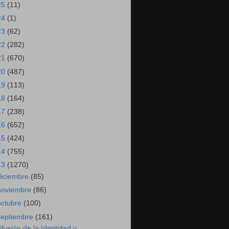
25
(11)
24
(1)
23
(62)
22
(282)
21
(670)
20
(487)
19
(113)
18
(164)
17
(238)
16
(652)
15
(424)
14
(755)
13
(1270)
diciembre
(85)
noviembre
(86)
octubre
(100)
septiembre
(161)
ifusión de la Identidad y