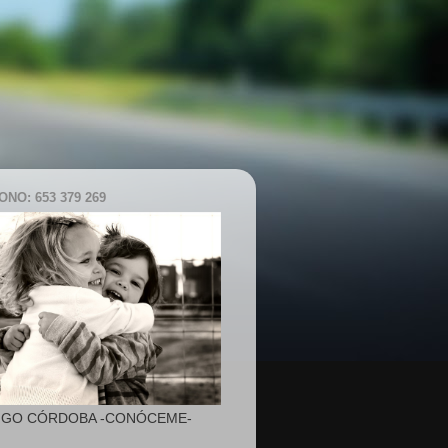
NO: 653 379 269
IGO CÓRDOBA -CONÓCEME-