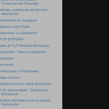
Trastornos de Personali...
istintas acepciones del término
disociación
indfulness en Zaragoza
legaria contra Putin
estimonio: La Autolesión
TOP-ESTIGMA
obre el TLP (Dolores Mosquera)
isociación. Tipos y explicación
esapego
enicienta
l Antisocial y el Psicópata
atiga crónica
odelos teóricos sobre disociación
El Yo atormentado": Disociación
Estructural
entidos denotativos de la palabra
Disociación