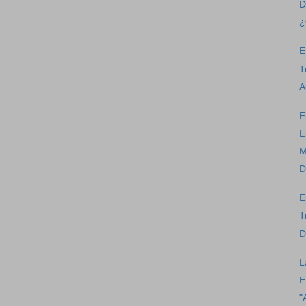
D
¿
E
T
A
F
E
M
D
E
T
D
L
E
"