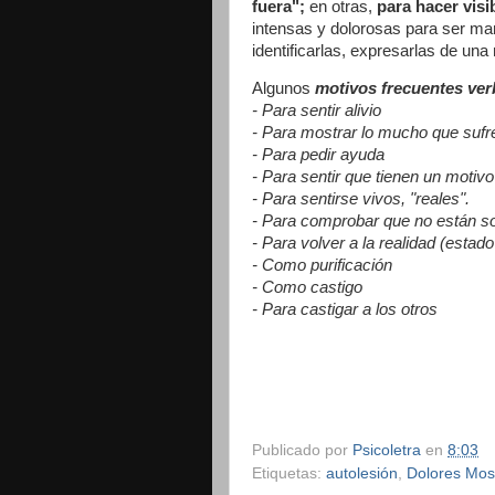
fuera";
en otras,
para hacer visi
intensas y dolorosas para ser ma
identificarlas, expresarlas de una
Algunos
motivos frecuentes ver
- Para sentir alivio
- Para mostrar lo mucho que sufr
- Para pedir ayuda
- Para sentir que tienen un motivo
- Para sentirse vivos, "reales".
- Para comprobar que no están s
- Para volver a la realidad (estado
- Como purificación
- Como castigo
- Para castigar a los otros
Publicado por
Psicoletra
en
8:03
Etiquetas:
autolesión
,
Dolores Mo