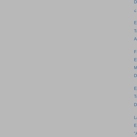
D
¿
E
T
A
F
E
M
D
E
T
D
L
E
"