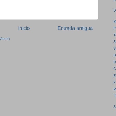
D
M
Inicio
Entrada antigua
P
T
(Atom)
S
S
D
D
C
E
F
M
"
S