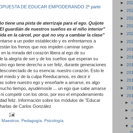
►
20
OPUESTA DE EDUCAR EMPODERANDO 2ª parte
►
20
►
20
ene una pista de aterrizaje para el ego. Quijote
►
20
 El guardián de nuestros sueños es el niño interior"
►
20
da en la cárcel, por qué no voy a cambiar la clase"
tarse a un poder establecido y es enfrentarnos a
►
20
a están los frenos que nos impiden caminar según
►
20
 en la mirada del corazón libera al ego de su
►
20
de la alegría de ser y de los sueños que esperan su
stro ego tiene derecho a ser feliz, durante generaciones
►
20
 desconectado de su esencia: nuestro corazón. Esto le
►
20
el miedo y de la culpa Reeducarnos, es decir ir
►
20
s sobre nuestro ego y enseñarle a amarse, es algo
►
20
mucho tiempo, ayudémosle ... un ego que sabe amarse
 ni competir con los otros, por eso el empoderamiento
▼
20
dad feliz. Información sobre los módulos de "Educar
►
charlas de Carlos González
►
►
,
Maestros
,
Pedagogía
,
Psicología
▼
D