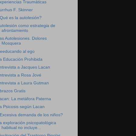
xperiencias Traumáticas
urrhus F. Skinner
Qué es la autolesión?
utolesión como estrategia de
afrontamiento
as Autolesiones. Dolores
Mosquera
eeducando al ego
a Educación Prohibida
ntrevista a Jacques Lacan
ntrevista a Rosa Jové
ntrevista a Laura Gutman
brazos Gratis
acan: La metáfora Paterna
a Psicosis según Lacan
Excesiva demanda de los niños?
a exploración psicopatológica
habitual no incluye...
ivulgación del Trastorno Bipolar