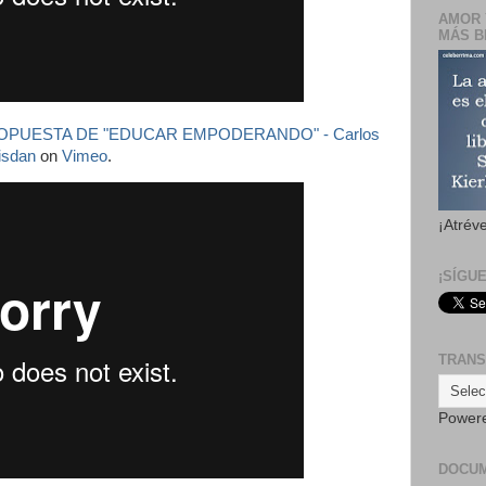
AMOR 
MÁS B
OPUESTA DE "EDUCAR EMPODERANDO" - Carlos
risdan
on
Vimeo
.
¡Atrév
¡SÍGU
TRANS
Power
DOCU