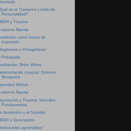
isociado
Qué es el Trastorno Límite de
Personalidad?
MDR y Trauma
rastorno Bipolar
utolesión como forma de
expresión
ilogénesis y Ontogénesis
l Psicópata
editación: Brian Weiss
esmontando corazas: Dolores
Mosquera
pisodios Mixtos
rastorno Bipolar
isociación y Trauma: Sencillos
Fundamentos
a Autolesión y el Suicidio
MDR y Disociación
Antisociales aprendidos"