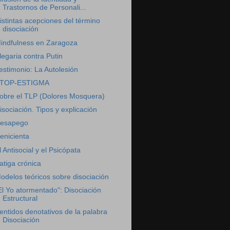
Trastornos de Personali...
istintas acepciones del término
disociación
indfulness en Zaragoza
legaria contra Putin
estimonio: La Autolesión
TOP-ESTIGMA
obre el TLP (Dolores Mosquera)
isociación. Tipos y explicación
esapego
enicienta
l Antisocial y el Psicópata
atiga crónica
odelos teóricos sobre disociación
El Yo atormentado": Disociación
Estructural
entidos denotativos de la palabra
Disociación