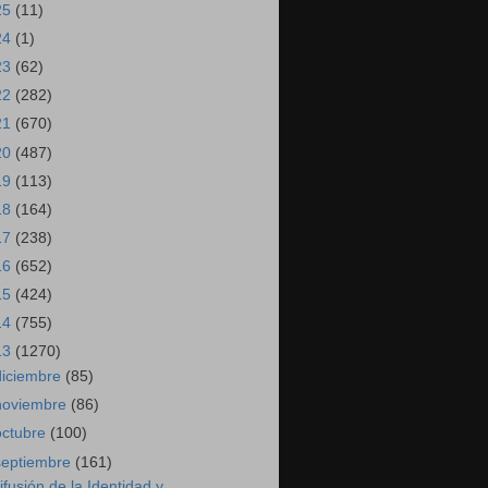
25
(11)
24
(1)
23
(62)
22
(282)
21
(670)
20
(487)
19
(113)
18
(164)
17
(238)
16
(652)
15
(424)
14
(755)
13
(1270)
diciembre
(85)
noviembre
(86)
octubre
(100)
septiembre
(161)
ifusión de la Identidad y