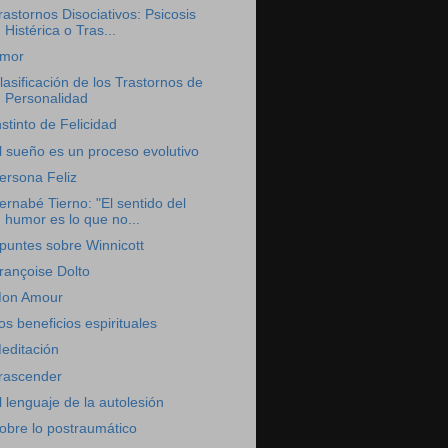
rastornos Disociativos: Psicosis
Histérica o Tras...
mor
lasificación de los Trastornos de
Personalidad
nstinto de Felicidad
l sueño es un proceso evolutivo
ersona Feliz
ernabé Tierno: "El sentido del
humor es lo que no...
puntes sobre Winnicott
rançoise Dolto
on Amour
os beneficios espirituales
editación
rascender
l lenguaje de la autolesión
obre lo postraumático