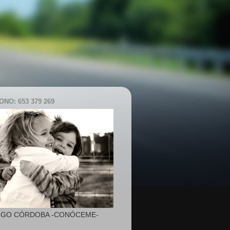
NO: 653 379 269
IGO CÓRDOBA -CONÓCEME-