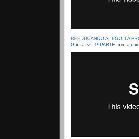
REEDUCANDO AL EGO: LA PR
González - 1ª PARTE
from
arcoi