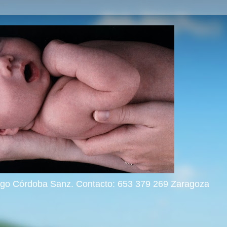
rigo Córdoba Sanz. Contacto: 653 379 269 Zaragoza