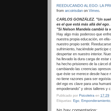
REEDUCANDO AL EGO: LA PR
from
arcoirisdan
on
Vimeo
.
CARLOS GONZÁLEZ. "Un sueño ti
es el que está más allá del ego.
"Si Nelson Mandela cambió la vi
Hay algo más poderoso que enfren
nuestra propia educación, en ell
nuestro propio sentir. Reeducarse
sufrimiento, haciéndole partícipe 
despertar en nuestro interior. Nue
ha llevado la dura carga de estar
ha hecho prisionero de la cárcel d
cambiando las creencias opresora
que éste se merece desde hace 
no tiene razones para ser egoísta
del ego es clave para una humani
empoderando" y otros talleres y 
Publicado por
Psicoletra
en
17:29
Etiquetas:
Ego
,
Emponderamiento
No hay comentarios: