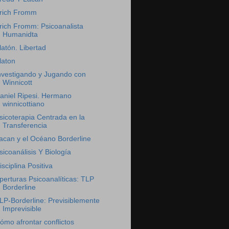
rich Fromm
rich Fromm: Psicoanalista
Humanidta
latón. Libertad
laton
nvestigando y Jugando con
Winnicott
aniel Ripesi. Hermano
winnicottiano
sicoterapia Centrada en la
Transferencia
acan y el Océano Borderline
sicoanálisis Y Biología
isciplina Positiva
perturas Psicoanalíticas: TLP
Borderline
LP-Borderline: Previsiblemente
Imprevisible
ómo afrontar conflictos