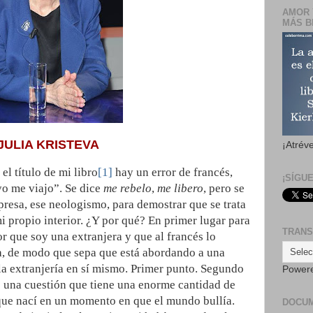
AMOR 
MÁS B
JULIA KRISTEVA
¡Atrév
l título de mi libro
[1]
hay un error de francés,
¡SÍGU
yo me viajo”. Se dice
me rebelo
,
me libero
, pero se
presa, ese neologismo, para demostrar que se trata
 propio interior. ¿Y por qué? En primer lugar para
TRANS
tor que soy una extranjera y que al francés lo
, de modo que sepa que está abordando a una
la extranjería en sí mismo. Primer punto. Segundo
Power
 una cuestión que tiene una enorme cantidad de
 que nací en un momento en que el mundo bullía.
DOCU