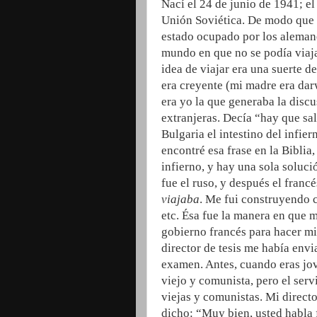
Nací el 24 de junio de 1941; el
Unión Soviética. De modo que p
estado ocupado por los alemane
mundo en que no se podía viajar.
idea de viajar era una suerte de
era creyente (mi madre era dar
era yo la que generaba la disc
extranjeras. Decía “hay que sali
Bulgaria el intestino del infier
encontré esa frase en la Biblia,
infierno, y hay una sola soluc
fue el ruso, y después el franc
viajaba
. Me fui construyendo 
etc. Ésa fue la manera en que m
gobierno francés para hacer mi 
director de tesis me había env
examen. Antes, cuando eras jov
viejo y comunista, pero el serv
viejas y comunistas. Mi direct
dicho: “Muy bien, usted habla f