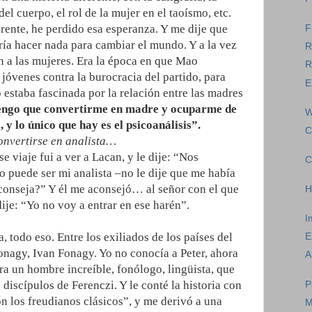
del cuerpo, el rol de la mujer en el taoísmo, etc.
rente, he perdido esa esperanza. Y me dije que
F
ría hacer nada para cambiar el mundo. Y a la vez
R
n a las mujeres. Era la época en que Mao
R
 jóvenes contra la burocracia del partido, para
E
o estaba fascinada por la relación entre las madres
engo que convertirme en madre y ocuparme de
W
, y lo único que hay es el psicoanálisis”.
C
onvertirse en analista…
e viaje fui a ver a Lacan, y le dije: “Nos
C
 puede ser mi analista ‒no le dije que me había
onseja?” Y él me aconsejó… al señor con el que
H
ije: “Yo no voy a entrar en ese harén”.
I
, todo eso. Entre los exiliados de los países del
E
Fonagy, Ivan Fonagy. Yo no conocía a Peter, ahora
A
a un hombre increíble, fonólogo, lingüista, que
 discípulos de Ferenczi. Y le conté la historia con
P
n los freudianos clásicos”, y me derivó a una
M