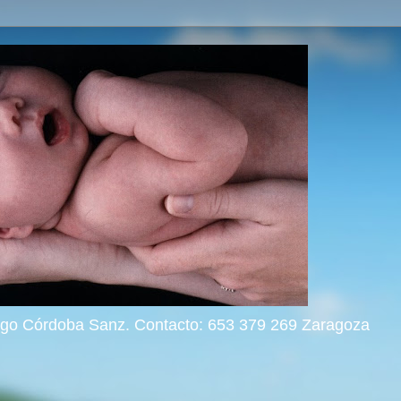
rigo Córdoba Sanz. Contacto: 653 379 269 Zaragoza