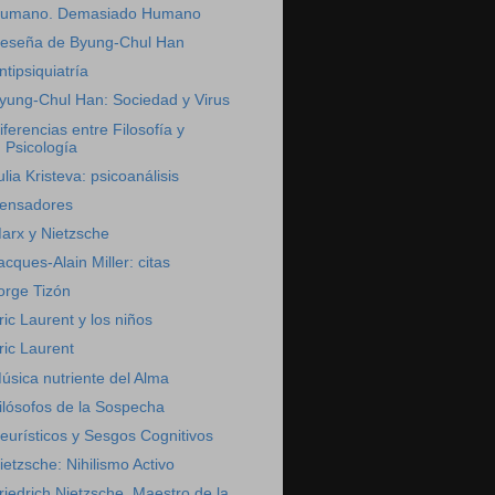
umano. Demasiado Humano
eseña de Byung-Chul Han
ntipsiquiatría
yung-Chul Han: Sociedad y Virus
iferencias entre Filosofía y
Psicología
ulia Kristeva: psicoanálisis
ensadores
arx y Nietzsche
acques-Alain Miller: citas
orge Tizón
ric Laurent y los niños
ric Laurent
úsica nutriente del Alma
ilósofos de la Sospecha
eurísticos y Sesgos Cognitivos
ietzsche: Nihilismo Activo
riedrich Nietzsche. Maestro de la