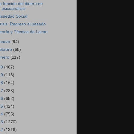
a función del dinero en
psicoanálisis
nsiedad Social
risis: Regreso al pasado
eoría y Técnica de Lacan
marzo
(94)
febrero
(68)
enero
(117)
20
(487)
19
(113)
18
(164)
17
(238)
16
(652)
15
(424)
14
(755)
13
(1270)
12
(1318)