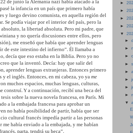
 22 de junio la Alemania nazi había atacado a la
►
20
asé la infancia en un país que primero había
►
20
s y luego devino comunista, en aquella región del
►
20
 Se podía viajar por el interior del país, pero la
►
20
 absoluto, la libertad absoluta. Pero mi padre, que
▼
20
winiana y no quería discusiones entre ellos, pero
►
usión), me enseñó que había que aprender lenguas
►
r de este intestino del infierno”. Él llamaba a
no, decía que eso estaba en la Biblia. Pero yo no
►
 creo que la inventó. Decía: hay que salir del
►
ión, aprender lenguas extranjeras. Entonces primero
►
és y el inglés. Entonces, en mi cabeza, yo ya
me
►
j
con muchos espacios, muchas lenguas, culturas,
►
e construí. Y a continuación, recibí una beca del
►
tesis sobre la nueva novela francesa, en París. Mi
▼
iado a la embajada francesa para aprobar un
E
en no había posibilidad de partir, había que ser
W
icio cultural francés impedía partir a las personas
or me había enviado a la embajada, y me habían
J
rancés, parta, tendrá su beca”.
F