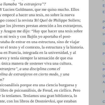
la llamaba “la extranjera”?
E
”. Y Lucien Goldmann, que me quiso mucho. Ellos
E
y empecé a hacer una tesis, no sobre la nueva
po conocí la revista
Tel Quel
de Philippe Sollers;
P
ue los jóvenes prestan atención a los extranjeros,
P
 y Aragon me dijo: “Hay que hacer una tesis sobre
I
n mi tesis y con Bajtín yo aportaba el post-
rataba de entrar en una estructura, sino de viajar
D
r el texto y el contexto, la estructura y la historia.
a en Francia, integrada en la universidad, y al
P
evo y tenía siempre la sensación de que esa
la única manera de sostener viva una cultura.
L
xtranjera”, a una disciplina como el
P
plina de extranjeros en cierto modo, y una
D
én?
A
sicoanálisis porque era una ciencia burguesa y
bro de psicoanálisis, de Freud, en cirílico. Pero
T
e lo teníamos. Teníamos una gran biblioteca, lo
nte, con los libros de Dostoievksi, que estaban
C