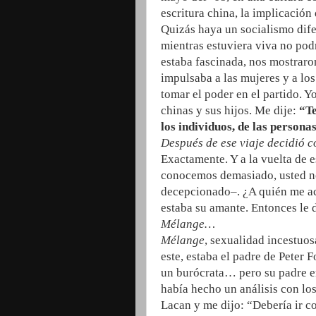
escritura china, la implicación 
Quizás haya un socialismo dife
mientras estuviera viva no pod
estaba fascinada, nos mostraro
impulsaba a las mujeres y a los
tomar el poder en el partido. Y
chinas y sus hijos. Me dije:
“T
los individuos, de las personas
Después de ese viaje decidió c
Exactamente. Y a la vuelta de es
conocemos demasiado, usted no
decepcionado‒. ¿A quién me ac
estaba su amante. Entonces le d
Mélange…
Mélange
, sexualidad incestuosa
este, estaba el padre de Peter 
un burócrata… pero su padre er
había hecho un análisis con los
Lacan y me dijo: “Debería ir co