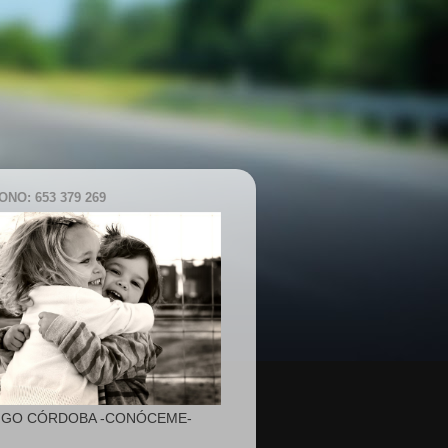
NO: 653 379 269
IGO CÓRDOBA -CONÓCEME-