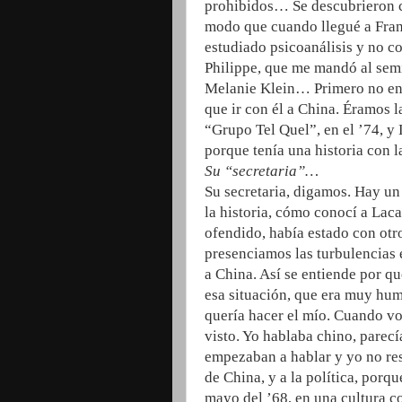
prohibidos… Se descubrieron c
modo que cuando llegué a Franc
estudiado psicoanálisis y no co
Philippe, que me mandó al semi
Melanie Klein… Primero no ent
que ir con él a China. Éramos l
“Grupo Tel Quel”, en el ’74, y 
porque tenía una historia con l
Su “secretaria”…
Su secretaria, digamos. Hay un
la historia, cómo conocí a Lac
ofendido, había estado con ot
presenciamos las turbulencias 
a China. Así se entiende por qu
esa situación, que era muy humi
quería hacer el mío. Cuando v
visto. Yo hablaba chino, parecí
empezaban a hablar y yo no re
de China, y a la política, por
mayo del ’68, en una cultura con