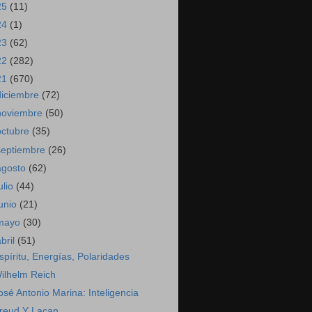
25
(11)
24
(1)
23
(62)
22
(282)
21
(670)
diciembre
(72)
noviembre
(50)
octubre
(35)
septiembre
(26)
agosto
(62)
ulio
(44)
junio
(21)
mayo
(30)
abril
(51)
spíritu, Energías, Polaridades
ilhelm Reich
osé Antonio Marina: Inteligencia
reud Y Lacan