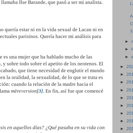
llamaba Ilse Barande, que pasó a ser mi analista.
L
A
C
 quería estar ni en la vida sexual de Lacan ni en
T
lectuales parisinos. Quería hacer mi análisis para
►
►
se es una mujer que ha hablado mucho de las
►
 y sobre todo sobre el apetito de los neotenos. El
►
20
nacabado, que tiene necesidad de englutir el mundo
►
20
en la oralidad, la sexualidad, de lo que se trata es
►
20
ción: cuando la relación de la madre hacia el
►
20
 llama
mèreversion
[3]
. En fin, así fue que comencé
►
20
►
20
►
20
►
20
sis en aquellos días? ¿Qué pasaba en su vida con
►
20