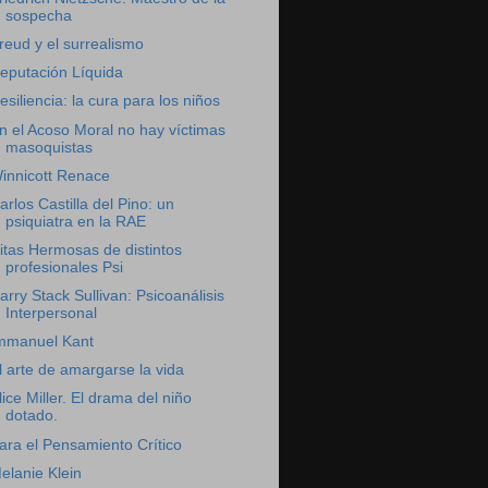
sospecha
reud y el surrealismo
eputación Líquida
esiliencia: la cura para los niños
n el Acoso Moral no hay víctimas
masoquistas
innicott Renace
arlos Castilla del Pino: un
psiquiatra en la RAE
itas Hermosas de distintos
profesionales Psi
arry Stack Sullivan: Psicoanálisis
Interpersonal
mmanuel Kant
l arte de amargarse la vida
lice Miller. El drama del niño
dotado.
ara el Pensamiento Crítico
elanie Klein