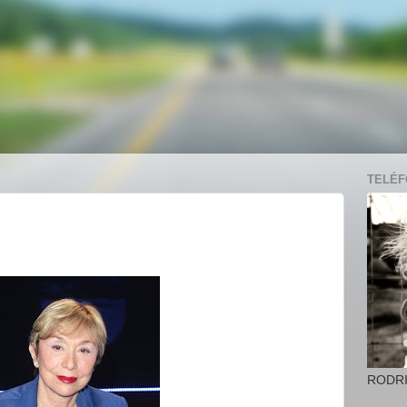
TELÉFO
RODR