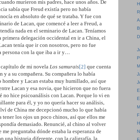
uando murieron mis padres, hace unos años. De
H
ia sabía que Freud existía pero no había
R
nocía en absoluto de qué se trataba. Y fue con
A
nario de Lacan, que comencé a leer a Freud, a
B
endía nada en el seminario de Lacan. Teníamos
D
a primera delegación occidental en ir a China, el
Lacan tenía que ir con nosotros, pero no fue
J
a persona con la que iba a ir y…
P
M
 capítulo de mi novela
Los samurais
[2]
que cuenta
an y a su compañera. Su compañera lo había
J
ro hombre y Lacan estaba muy humillado, así que
J
entre Lacan y esa novia, que hicieron que no fuera
E
é no hice psicoanálisis con Lacan. Porque lo vi en
E
llante para él, y yo no quería hacer su análisis,
M
olví de China me decepcionó mucho lo que había
F
a tener los ojos un poco chinos, así que ellos me
H
spondía demasiado. Renuncié, al chino al volver
que me preguntaba dónde estaba la esperanza de
N
 una historia diferente, con la caligrafía, la
F