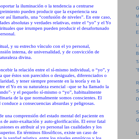
oportar la iluminación o la tendencia a centrarse
G
greimiento pueden producir que la experiencia sea
M
or así llamarlo, una “confusión de niveles”. En este caso,
dades absolutas y verdades relativas, entre el “yo” y el Yo
L
pirituales que irrumpen pueden producir el desafortunado
E
personal.
L
itual, y su estrecho vínculo con el yo personal,
sión interna, de universalidad, y de convicción de
B
aturaleza divina.
T
cebir la relación entre el sí-mismo individual, o “yo”, y
"
era que éstos son parecidos o desiguales, diferenciados o
aridad, y tener siempre presente en la teoría y en la
R
ntre el Yo en su naturaleza esencial –que se ha llamado la
S
fundo”- y el pequeño sí-mismo o “yo”, habitualmente
rdinaria de la que normalmente somos conscientes. El
D
al conduce a consecuencias absurdas y peligrosas.
S
 de una comprensión del estado mental del paciente en
G
 de auto-exaltación y auto-glorificación. El error fatal
usiones es atribuir al yo personal las cualidades y los
uperior. En términos filosóficos, existe un caso de
L
 la verdad relativa, entre los niveles empíricos y los