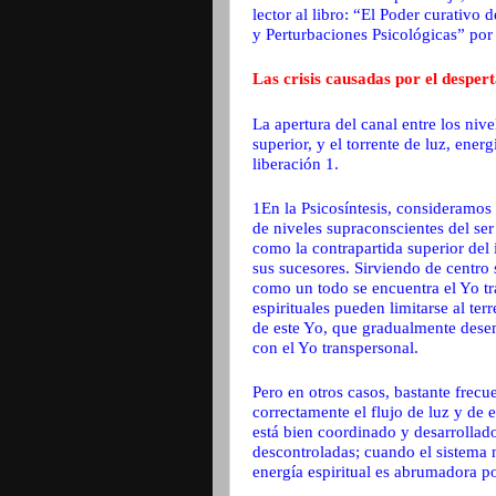
lector al libro: “El Poder curativo 
y Perturbaciones Psicológicas” por 
Las crisis causadas por el despert
La apertura del canal entre los nive
superior, y el torrente de luz, en
liberación 1.
1En la Psicosíntesis, consideramos
de niveles supraconscientes del se
como la contrapartida superior del 
sus sucesores. Sirviendo de centro 
como un todo se encuentra el Yo tr
espirituales pueden limitarse al ter
de este Yo, que gradualmente desem
con el Yo transpersonal.
Pero en otros casos, bastante frecu
correctamente el flujo de luz y de 
está bien coordinado y desarrollad
descontroladas; cuando el sistema 
energía espiritual es abrumadora po