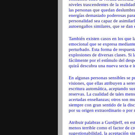
niveles trascendentes de la realida
las personas que quedan deslumbra
energías demasiado poderosas para
personalidad sea capaz de asimilarl
autoengaños similares, que se dan e
También existen casos en los que la
emocional que se expresa mediante
perturbado. Esta forma de respuesta 
explosiones de diversas clases. Si 
fácilmente por el estímulo del despe
quizá descubra una nueva secta e i
En algunas personas sensibles se p
visiones, que ellas atribuyen a ser
escritura automática, aceptando sus
reservas. La cualidad de tales men
acertadas enseñanzas; otros son m
siempre con gran sentido de la disc
por su origen extraordinario o por
Atribuir palabras a Gurdjieff, en e
menos terrible como el factor de cr
sugestionabilidad, la aceptación si