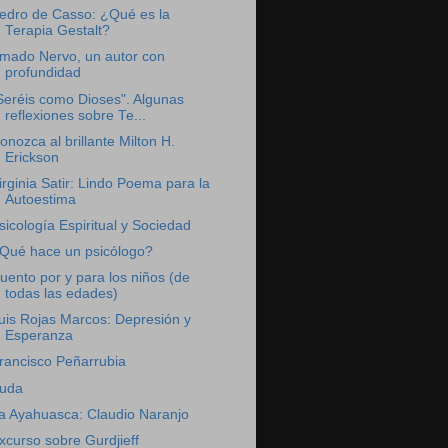
edro de Casso: ¿Qué es la
Terapia Gestalt?
mado Nervo, un autor con
profundidad
Seréis como Dioses". Algunas
reflexiones sobre Te...
onozca al brillante Milton H.
Erickson
irginia Satir: Lindo Poema para la
Autoestima
sicología Espiritual y Sociedad
Qué hace un psicólogo?
uento por y para los niños (de
todas las edades)
uis Rojas Marcos: Depresión y
Esperanza
rancisco Peñarrubia
uda
a Ayahuasca: Claudio Naranjo
xcurso sobre Gurdjieff