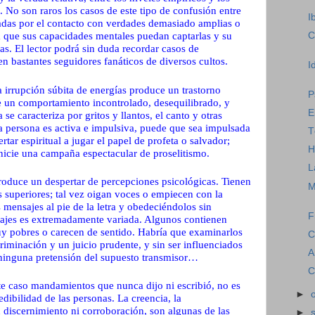
d. No son raros los casos de este tipo de confusión entre
I
das por el contacto con verdades demasiado amplias o
C
 que sus capacidades mentales puedan captarlas y su
as. El lector podrá sin duda recordar casos de
n bastantes seguidores fanáticos de diversos cultos.
I
 irrupción súbita de energías produce un trastorno
P
 un comportamiento incontrolado, desequilibrado, y
E
se caracteriza por gritos y llantos, el canto y otras
la persona es activa e impulsiva, puede que sea impulsada
T
rtar espiritual a jugar el papel de profeta o salvador;
H
nicie una campaña espectacular de proselitismo.
L
roduce un despertar de percepciones psicológicas. Tienen
M
es superiores; tal vez oigan voces o empiecen con la
 mensajes al pie de la letra y obedeciéndolos sin
F
sajes es extremadamente variada. Algunos contienen
uy pobres o carecen de sentido. Habría que examinarlos
C
riminación y un juicio prudente, y sin ser influenciados
A
 ninguna pretensión del supuesto transmisor…
C
ste caso mandamientos que nunca dijo ni escribió, no es
►
edibilidad de las personas. La creencia, la
n discernimiento ni corroboración, son algunas de las
►