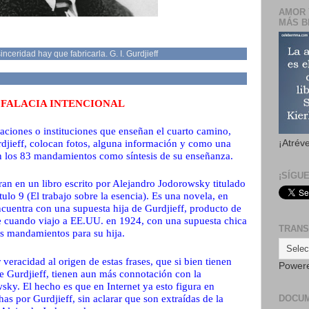
AMOR 
MÁS B
ceridad hay que fabricarla. G. I. Gurdjieff
 FALACIA INTENCIONAL
ciones o instituciones que enseñan el cuarto camino,
¡Atrév
rdjieff, colocan fotos, alguna información y como una
n los 83 mandamientos como síntesis de su enseñanza.
¡SÍGU
an en un libro escrito por Alejandro Jodorowsky titulado
ulo 9 (El trabajo sobre la esencia). Es una novela, en
cuentra con una supuesta hija de Gurdjieff, producto de
e cuando viajo a
EE.UU
. en 1924, con una supuesta chica
TRANS
os mandamientos para su hija.
eracidad al origen de estas frases, que si bien tienen
Power
e Gurdjieff, tienen aun más connotación con la
ky. El hecho es que en Internet ya esto figura en
s por Gurdjieff, sin aclarar que son extraídas de la
DOCU