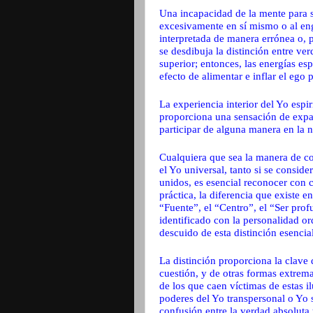
Una incapacidad de la mente para s
excesivamente en sí mismo o al en
interpretada de manera errónea o, p
se desdibuja la distinción entre ver
superior; entonces, las energías es
efecto de alimentar e inflar el ego 
La experiencia interior del Yo espir
proporciona una sensación de expan
participar de alguna manera en la n
Cualquiera que sea la manera de con
el Yo universal, tanto si se consid
unidos, es esencial reconocer con cl
práctica, la diferencia que existe e
“Fuente”, el “Centro”, el “Ser pro
identificado con la personalidad o
descuido de esta distinción esenci
La distinción proporciona la clave
cuestión, y de otras formas extremas
de los que caen víctimas de estas il
poderes del Yo transpersonal o Yo s
confusión entre la verdad absoluta y