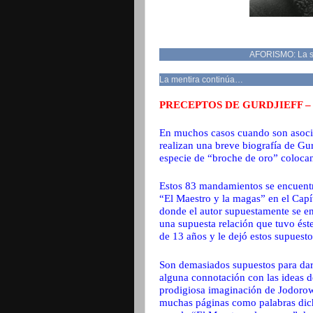
AFORISMO: La sin
La mentira continúa…
PRECEPTOS DE GURDJIEFF –
En muchos casos cuando son asocia
realizan una breve biografía de Gu
especie de “broche de oro” coloca
Estos 83 mandamientos se encuentr
“El Maestro y la magas” en el Capít
donde el autor supuestamente se en
una supuesta relación que tuvo ést
de 13 años y le dejó estos supuest
Son demasiados supuestos para dar v
alguna connotación con las ideas d
prodigiosa imaginación de Jodorows
muchas páginas como palabras dicha