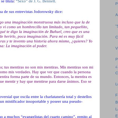
 se titula:
“Sexo” de J. G. Bennett.
P
a de sus entrevistas Jodorowsky dice:
A
ngo una imaginación monstruosa más incluso que la de
"
lo vi como un hombrecillo tan limitado, tan pequeñito,
ué te digo la imaginación de Buñuel, creo que es una
e herirlo, poca imaginación. Para mí es muy fácil
C
bras y te invento una historia ahora mismo, ¿quieres? Yo
osa: La imaginación al poder.
V
P
¿
as; tus mentiras no son mis mentiras. Mis mentiras son mi
como mis verdades. Hay que ver que cuando la persona
C
mentira forma parte de su mundo. Entonces, la mentira es
ue mentir y hay que mentirse para darse ánimos. Eso se
L
F
versial que oscila entre la charlatanería total y destellos
r un mistificador insoportable y poseer una pseudo-
B
L
E
mo a muchos “evangelistas del cuarto camino”, remito al