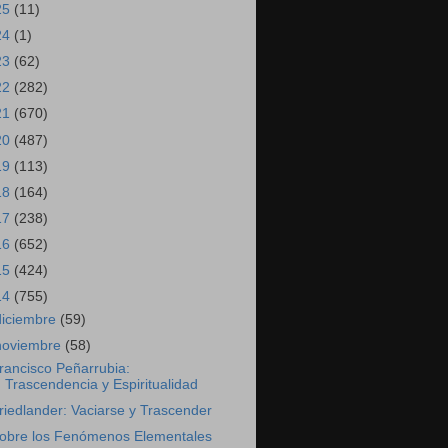
25
(11)
24
(1)
23
(62)
22
(282)
21
(670)
20
(487)
19
(113)
18
(164)
17
(238)
16
(652)
15
(424)
14
(755)
diciembre
(59)
noviembre
(58)
rancisco Peñarrubia:
Trascendencia y Espiritualidad
riedlander: Vaciarse y Trascender
obre los Fenómenos Elementales