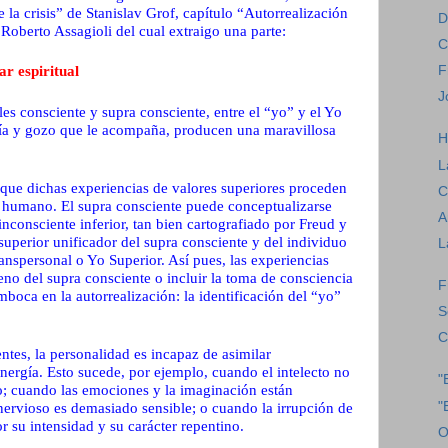
de la crisis” de Stanislav Grof, capítulo “Autorrealización
D
Roberto Assagioli del cual extraigo una parte:
C
F
ar espiritual
J
les consciente y supra consciente, entre el “yo” y el Yo
ergía y gozo que le acompaña, producen una maravillosa
H
L
 que dichas experiencias de valores superiores proceden
C
r humano. El supra consciente puede conceptualizarse
A
inconsciente inferior, tan bien cartografiado por Freud y
superior unificador del supra consciente y del individuo
L
anspersonal o Yo Superior. Así pues, las experiencias
reno del supra consciente o incluir la toma de consciencia
F
boca en la autorrealización: la identificación del “yo”
S
C
entes, la personalidad es incapaz de asimilar
energía. Esto sucede, por ejemplo, cuando el intelecto no
"
o; cuando las emociones y la imaginación están
"
nervioso es demasiado sensible; o cuando la irrupción de
r su intensidad y su carácter repentino.
O