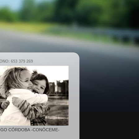
NO: 653 379 269
IGO CÓRDOBA -CONÓCEME-