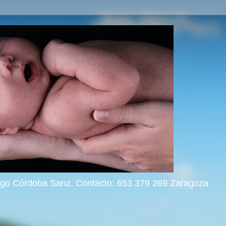
rigo Córdoba Sanz. Contacto: 653 379 269 Zaragoza