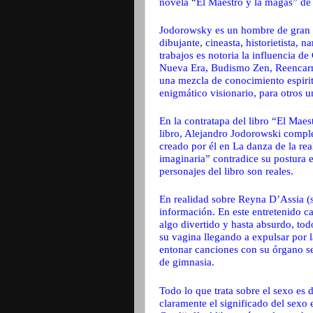
novela “El Maestro y la magas” de
Jodorowsky es un hombre de gran ver
dibujante, cineasta, historietista, 
trabajos es notoria la influencia d
Nueva Era, Budismo Zen, Reencarna
una mezcla de conocimiento espirit
enigmático visionario, para otros u
En la contratapa del libro “El Mae
libro, Alejandro Jodorowski comple
creado por él en La danza de la re
imaginaria” contradice su postura 
personajes del libro son reales.
En realidad sobre Reyna D’Assia (s
información. En este entretenido 
algo divertido y hasta absurdo, tod
su vagina llegando a expulsar por 
entonar canciones con su órgano s
de gimnasia.
Todo lo que trata sobre el sexo es d
claramente el significado del sexo