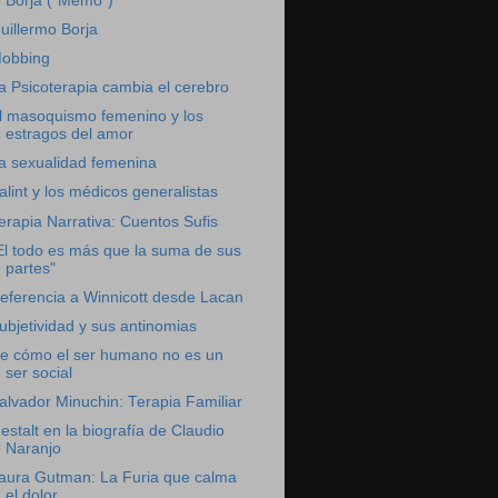
Borja ("Memo")
uillermo Borja
obbing
a Psicoterapia cambia el cerebro
l masoquismo femenino y los
estragos del amor
a sexualidad femenina
alint y los médicos generalistas
erapia Narrativa: Cuentos Sufis
El todo es más que la suma de sus
partes"
eferencia a Winnicott desde Lacan
ubjetividad y sus antinomias
e cómo el ser humano no es un
ser social
alvador Minuchin: Terapia Familiar
estalt en la biografía de Claudio
Naranjo
aura Gutman: La Furia que calma
el dolor