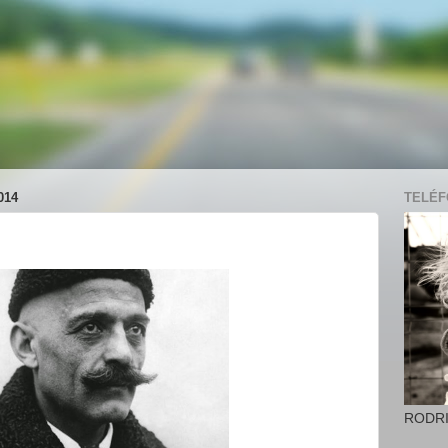
014
TELÉFO
RODR