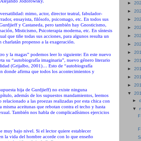
 Alejando Jodorowsky.
►
20
►
20
satilidad: mimo, actor, director teatral, fabulador-
narrador, ensayista, filósofo, psicomago, etc. En todos sus
►
20
e Gurdjieff y Castaneda, pero también hay Gnosticismo,
►
20
ción, Misticismo, Psicoterapia moderna, etc. En síntesis
►
20
ual que tiñe todas sus acciones, para algunos resulta un
n charlatán propenso a la exageración.
►
20
►
20
stro y la magas” podemos leer lo siguiente: En este nuevo
ta su “autobiografía imaginaria”, nuevo género literario
►
20
alidad (Grijalbo, 2001)… Esto de “autobiografía
►
20
en donde afirma que todos los acontecimientos y
►
20
►
20
upuesta hija de Gurdjieff) no existe ninguna
▼
20
capítulo, además de los supuestos mandamientos, leemos
►
o relacionado a las proezas realizadas por esta chica con
la misma aceitunas que rebotan contra el techo y hasta
▼
exual. También nos habla de complicadísimos ejercicios
F
F
e muy bajo nivel. Si el lector quiere establecer
 en la vida del hombre acorde con lo que enseño
S