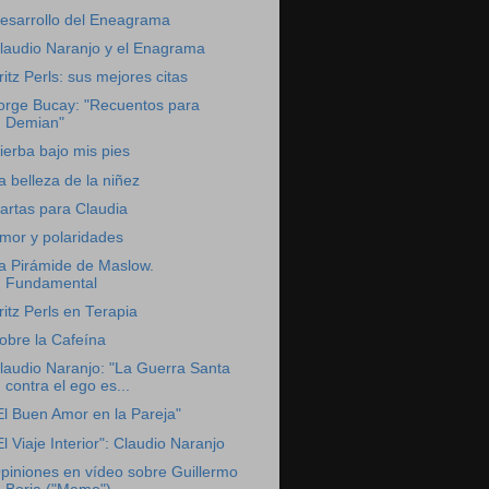
esarrollo del Eneagrama
laudio Naranjo y el Enagrama
ritz Perls: sus mejores citas
orge Bucay: "Recuentos para
Demian"
ierba bajo mis pies
a belleza de la niñez
artas para Claudia
mor y polaridades
a Pirámide de Maslow.
Fundamental
ritz Perls en Terapia
obre la Cafeína
laudio Naranjo: "La Guerra Santa
contra el ego es...
El Buen Amor en la Pareja"
El Viaje Interior": Claudio Naranjo
piniones en vídeo sobre Guillermo