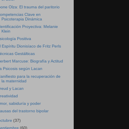
bone Olza: El trauma del paritorio
ompetencias Clave en
Psicoterapia Dinámica
dentificación Proyectiva: Melanie
Klein
sicología Positiva
l Espíritu Dionisíaco de Fritz Perls
écnicas Gestálticas
erbert Marcuse: Biografía y Actitud
a Psicosis según Lacan
anifiesto para la recuperación de
la maternidad
reud y Lacan
reatividad
mor, sabiduría y poder
ausas del trastorno bipolar
octubre
(37)
septiembre
(60)