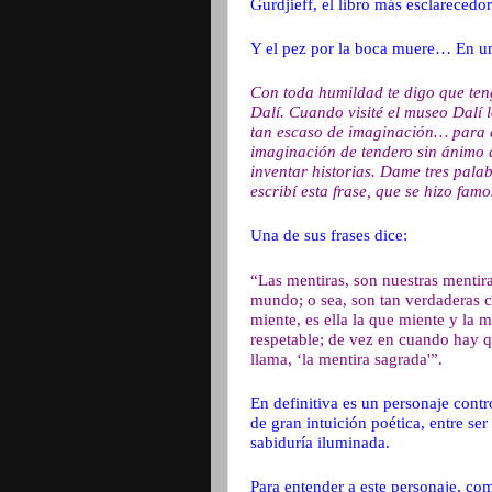
Gurdjieff, el libro más esclarecedor
Y el pez por la boca muere… En un
Con toda humildad te digo que te
Dalí. Cuando visité el museo Dalí 
tan escaso de imaginación… para q
imaginación de tendero sin ánimo d
inventar historias. Dame tres pala
escribí esta frase, que se hizo fam
Una de sus frases dice:
“Las mentiras, son nuestras mentir
mundo; o sea, son tan verdaderas 
miente, es ella la que miente y la 
respetable; de vez en cuando hay q
llama, ‘la mentira sagrada'”.
En definitiva es un personaje contro
de gran intuición poética, entre se
sabiduría iluminada.
Para entender a este personaje, co