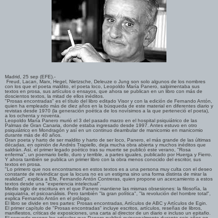
Madrid, 25 sep (EFE).-
Freud, Lacan, Marx, Hegel, Nietzsche, Deleuze o Jung son solo algunos de los nombres
con los que el poeta maldito, el poeta loco, Leopoldo María Panero, salpimentaba sus
textos en prosa, sus artículos o ensayos, que ahora se publican en un libro con más de
doscientos textos, la mitad de ellos inéditos.
"Prosas encontradas" es el título del libro editado Visor y con la edición de Fernando Antón,
quien ha empleado más de diez años en la búsqueda de este material en diferentes diario y
revistas desde 1970 (la generación poética de los novísimos a la que perteneció el poeta),
a los ochenta y noventa.
Leopoldo María Panero murió el 3 del pasado marzo en el hospital psiquiátrico de las
Palmas de Gran Canaria, donde estaba ingresado desde 1997. Antes estuvo en otro
psiquiátrico en Mondragón y así en un continuo deambular de manicomio en manicomio
durante más de 40 años.
Gran poeta y harto de ser maldito y harto de ser loco, Panero, el más grande de las últimas
décadas, en opinión de Andrés Trapiello, deja mucha obra abierta y muchos inéditos que
saldrán. Así, el primer legado poético tras su muerte se publicó este verano, "Rosa
enferma", un poemario bello, duro y terrible, a partes iguales, publicado por Huerga y Fierro.
Y ahora también se publica un primer libro con la obra menos conocido del escritor, sus
textos en prosa.
"Lo primero que nos encontramos en estos textos es a una persona muy culta con el deseo
constante de reivindicar que la locura no es un estigma sino una forma distinta de mirar la
realidad", explica a Efe, Fernando Antón Contreras, quien propone un acercamiento a estos
textos desde una "experiencia intelectual".
Medio siglo de escritura en el que Panero mantiene las mismas obsesiones: la filosofía, la
psiquiatría, el psicoanálisis. Pero también "la gran política", "la revolución del hombre total",
explica Fernando Antón en el prólogo.
El libro se divide en tres partes: Prosas encontradas, Artículos de ABC y Artículos de Egin.
El primer capítulo de "Prosas encontradas" incluye escritos, artículos, reseñas de libros,
manifiestos, críticas de exposiciones, una carta al director de un diario e incluso un epitafio.
El segundo recoge los artículos que Panero publicó quincenalmente durante seis años en