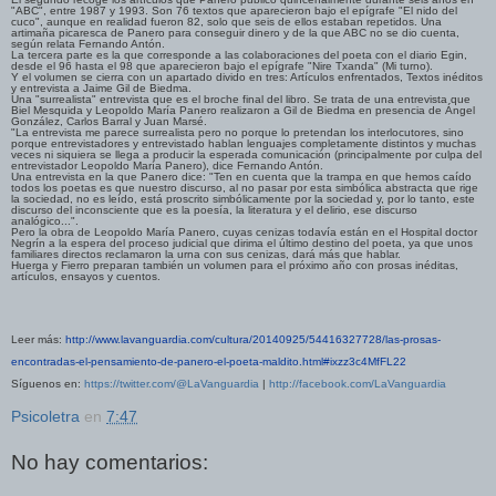
"ABC", entre 1987 y 1993. Son 76 textos que aparecieron bajo el epígrafe "El nido del
cuco", aunque en realidad fueron 82, solo que seis de ellos estaban repetidos. Una
artimaña picaresca de Panero para conseguir dinero y de la que ABC no se dio cuenta,
según relata Fernando Antón.
La tercera parte es la que corresponde a las colaboraciones del poeta con el diario Egin,
desde el 96 hasta el 98 que aparecieron bajo el epígrafe "Nire Txanda" (Mi turno).
Y el volumen se cierra con un apartado divido en tres: Artículos enfrentados, Textos inéditos
y entrevista a Jaime Gil de Biedma.
Una "surrealista" entrevista que es el broche final del libro. Se trata de una entrevista que
Biel Mesquida y Leopoldo María Panero realizaron a Gil de Biedma en presencia de Ángel
González, Carlos Barral y Juan Marsé.
"La entrevista me parece surrealista pero no porque lo pretendan los interlocutores, sino
porque entrevistadores y entrevistado hablan lenguajes completamente distintos y muchas
veces ni siquiera se llega a producir la esperada comunicación (principalmente por culpa del
entrevistador Leopoldo María Panero), dice Fernando Antón.
Una entrevista en la que Panero dice: "Ten en cuenta que la trampa en que hemos caído
todos los poetas es que nuestro discurso, al no pasar por esta simbólica abstracta que rige
la sociedad, no es leído, está proscrito simbólicamente por la sociedad y, por lo tanto, este
discurso del inconsciente que es la poesía, la literatura y el delirio, ese discurso
analógico...".
Pero la obra de Leopoldo María Panero, cuyas cenizas todavía están en el Hospital doctor
Negrín a la espera del proceso judicial que dirima el último destino del poeta, ya que unos
familiares directos reclamaron la urna con sus cenizas, dará más que hablar.
Huerga y Fierro preparan también un volumen para el próximo año con prosas inéditas,
artículos, ensayos y cuentos.
Leer más:
http://www.lavanguardia.com/cultura/20140925/54416327728/las-prosas-
encontradas-el-pensamiento-de-panero-el-poeta-maldito.html#ixzz3c4MfFL22
Síguenos en:
https://twitter.com/@LaVanguardia
|
http://facebook.com/LaVanguardia
Psicoletra
en
7:47
No hay comentarios: