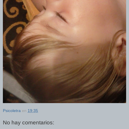
Psicoletra
en
19:35
No hay comentarios: