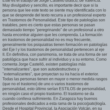
Este es el trabajo de Jorge Castelló Blasco, de Valencia.
Muy divulgativo y sencillo, es importante decir que si la
persona que lee este texto se siente muy identificada con lo
que se desprende del texto recurra a un profesional experto
en Trastornos de Personalidad. Este tipo de patologías son
tratables, pero es cierto que estas personas se pasan
demasiado tiempo "peregrinando" de un profesional a otro
hasta encontrar alguien que les comprenda. La formación
en trastornos de personalidad no es muy frecuente,
generalmente los psiquiatras tienen formación en patologías
del Eje I y los trastornos de personalidad pertenecen al eje
II. En definitiva, con parsimonia, se trata de una forma de ser
patológica que hace sufrir al individuo y a su entorno. Como
comenta Jorge Castelló, existen patologías más
"internalizantes", que son autodestructivos y
"externalizantes", que proyectan su ira hacia el exterior.
Todas las personas tienen en mayor o menor medida rasgos
(que no el trastorno) de uno o varios trastornos de
personalidad, esto último serían ESTILOS de personalidad,
en ningún caso el propio trastorno. El trastorno se da
cuando conlleva sufrimiento. En Zaragoza hay buenos
profesionales dedicados a esta rama de la psico(pato)logía.
Desde el Hospital Provincial, la Asociación Volcán, en su