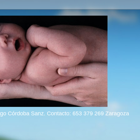
rigo Córdoba Sanz. Contacto: 653 379 269 Zaragoza