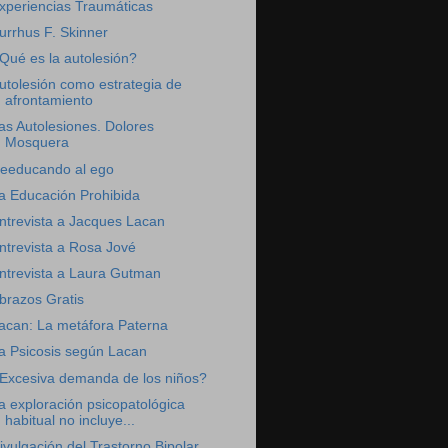
xperiencias Traumáticas
urrhus F. Skinner
Qué es la autolesión?
utolesión como estrategia de
afrontamiento
as Autolesiones. Dolores
Mosquera
eeducando al ego
a Educación Prohibida
ntrevista a Jacques Lacan
ntrevista a Rosa Jové
ntrevista a Laura Gutman
brazos Gratis
acan: La metáfora Paterna
a Psicosis según Lacan
Excesiva demanda de los niños?
a exploración psicopatológica
habitual no incluye...
ivulgación del Trastorno Bipolar