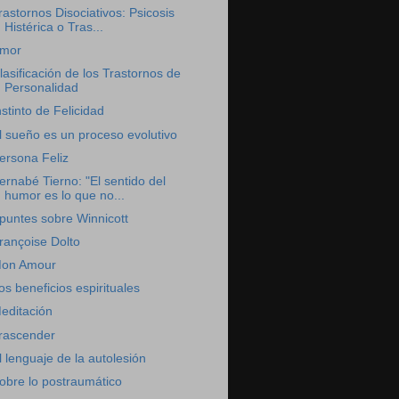
rastornos Disociativos: Psicosis
Histérica o Tras...
mor
lasificación de los Trastornos de
Personalidad
nstinto de Felicidad
l sueño es un proceso evolutivo
ersona Feliz
ernabé Tierno: "El sentido del
humor es lo que no...
puntes sobre Winnicott
rançoise Dolto
on Amour
os beneficios espirituales
editación
rascender
l lenguaje de la autolesión
obre lo postraumático