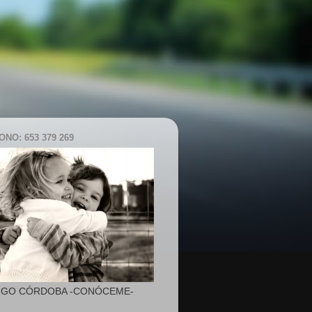
NO: 653 379 269
IGO CÓRDOBA -CONÓCEME-