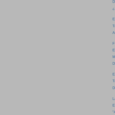
D
¿
E
T
A
F
E
M
D
E
T
D
L
E
"