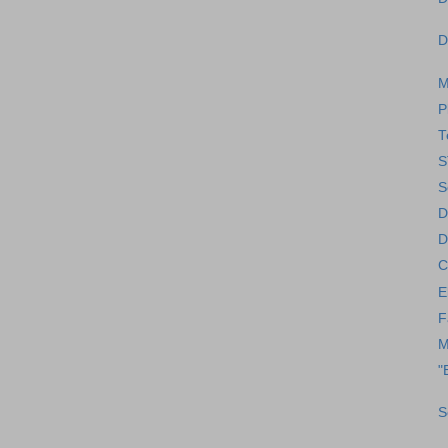
D
M
P
T
S
S
D
D
C
E
F
M
"
S