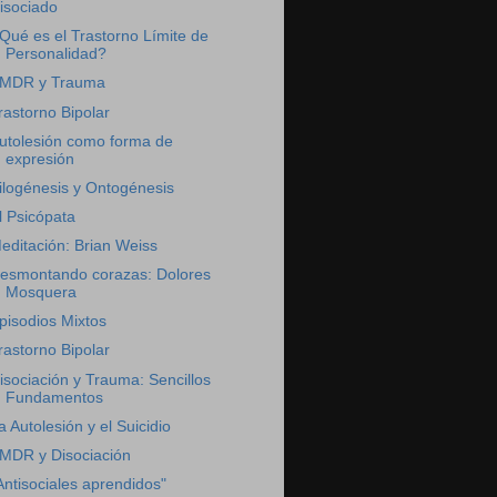
isociado
Qué es el Trastorno Límite de
Personalidad?
MDR y Trauma
rastorno Bipolar
utolesión como forma de
expresión
ilogénesis y Ontogénesis
l Psicópata
editación: Brian Weiss
esmontando corazas: Dolores
Mosquera
pisodios Mixtos
rastorno Bipolar
isociación y Trauma: Sencillos
Fundamentos
a Autolesión y el Suicidio
MDR y Disociación
Antisociales aprendidos"