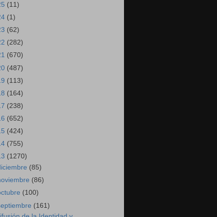
25
(11)
24
(1)
23
(62)
22
(282)
21
(670)
20
(487)
19
(113)
18
(164)
17
(238)
16
(652)
15
(424)
14
(755)
13
(1270)
diciembre
(85)
noviembre
(86)
octubre
(100)
septiembre
(161)
ifusión de la Identidad y