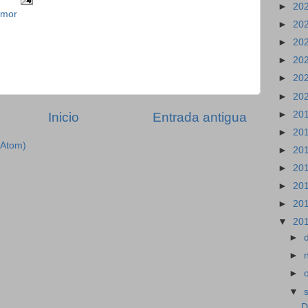
►
20
amor
►
20
►
20
►
20
►
20
►
20
►
20
Inicio
Entrada antigua
►
20
(Atom)
►
20
►
20
►
20
►
20
▼
20
►
►
►
▼
D