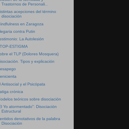
Trastornos de Personali...
istintas acepciones del término
disociación
indfulness en Zaragoza
legaria contra Putin
estimonio: La Autolesión
TOP-ESTIGMA
obre el TLP (Dolores Mosquera)
isociación. Tipos y explicación
esapego
enicienta
l Antisocial y el Psicópata
atiga crónica
odelos teóricos sobre disociación
El Yo atormentado": Disociación
Estructural
entidos denotativos de la palabra
Disociación