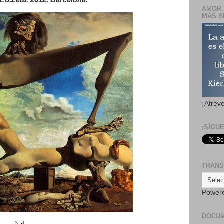
Ed.Zeta. 2012. Barcelona.
AMOR 
MÁS B
¡Atrév
¡SÍGU
TRANS
Power
DOCU