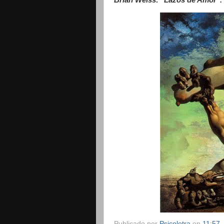
Brian Weiss: "Lazos de Amor". 
Publicado por
Psicoletra
en
11:57