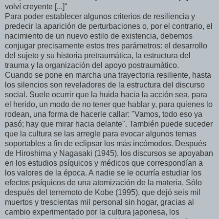
volví creyente [...]"
Para poder establecer algunos criterios de resiliencia y
predecir la aparición de perturbaciones o, por el contrario, el
nacimiento de un nuevo estilo de existencia, debemos
conjugar precisamente estos tres parámetros: el desarrollo
del sujeto y su historia pretraumática, la estructura del
trauma y la organización del apoyo postraumático.
Cuando se pone en marcha una trayectoria resiliente, hasta
los silencios son reveladores de la estructura del discurso
social. Suele ocurrir que la huida hacia la acción sea, para
el herido, un modo de no tener que hablar y, para quienes lo
rodean, una forma de hacerle callar: "Vamos, todo eso ya
pasó; hay que mirar hacia delante". También puede suceder
que la cultura se las arregle para evocar algunos temas
soportables a fin de eclipsar los más incómodos. Después
de Hiroshima y Nagasaki (1945), los discursos se apoyaban
en los estudios psíquicos y médicos que correspondían a
los valores de la época. A nadie se le ocurría estudiar los
efectos psíquicos de una atomización de la materia. Sólo
después del terremoto de Kobe (1995), que dejó seis mil
muertos y trescientas mil personal sin hogar, gracias al
cambio experimentado por la cultura japonesa, los