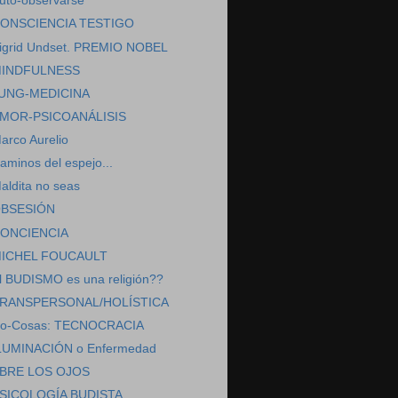
uto-observarse
ONSCIENCIA TESTIGO
igrid Undset. PREMIO NOBEL
INDFULNESS
UNG-MEDICINA
MOR-PSICOANÁLISIS
arco Aurelio
aminos del espejo...
aldita no seas
BSESIÓN
ONCIENCIA
ICHEL FOUCAULT
l BUDISMO es una religión??
RANSPERSONAL/HOLÍSTICA
o-Cosas: TECNOCRACIA
LUMINACIÓN o Enfermedad
BRE LOS OJOS
SICOLOGÍA BUDISTA