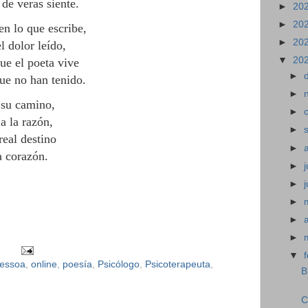
 de veras siente.
►
20
►
20
en lo que escribe,
►
20
l dolor leído,
▼
20
ue el poeta vive
►
ue no han tenido.
►
 su camino,
►
a la razón,
►
real destino
►
a corazón.
►
j
►
►
►
►
▼
essoa
,
online
,
poesía
,
Psicólogo
,
Psicoterapeuta
,
B
C