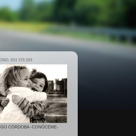
NO: 653 379 269
IGO CÓRDOBA -CONÓCEME-