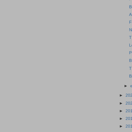
B
F
N
T
L
P
B
T
B
►
►
20
►
20
►
20
►
20
►
20