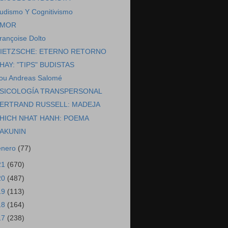
udismo Y Cognitivismo
AMOR
rançoise Dolto
IETZSCHE: ETERNO RETORNO
HAY: "TIPS" BUDISTAS
ou Andreas Salomé
SICOLOGÍA TRANSPERSONAL
ERTRAND RUSSELL: MADEJA
HICH NHAT HANH: POEMA
AKUNIN
enero
(77)
21
(670)
20
(487)
19
(113)
18
(164)
17
(238)