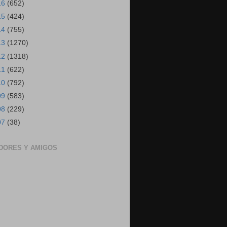
16
(652)
15
(424)
14
(755)
13
(1270)
12
(1318)
11
(622)
10
(792)
09
(583)
08
(229)
07
(38)
DORES Y AMIGOS