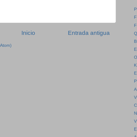
P
F
F
Inicio
Entrada antigua
Q
B
(Atom)
E
O
K
E
P
A
V
C
N
V
E