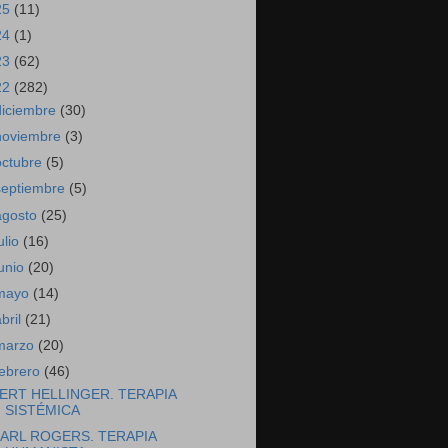
25
(11)
24
(1)
23
(62)
22
(282)
diciembre
(30)
noviembre
(3)
octubre
(5)
septiembre
(5)
agosto
(25)
ulio
(16)
junio
(20)
mayo
(14)
abril
(21)
marzo
(20)
febrero
(46)
ERT HELLINGER. TERAPIA
SISTÉMICA
ARL ROGERS. TERAPIA