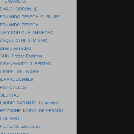
HUMANISTA
EMA CHÖDRÖN. 🕉️
ERNANDO PESSOA_SUBLIME
ERNANDO PESSOA
UÉ Y POR QUÉ. ANSIEDAD
ÚSQUEDA DE SÍ MISMO
strés y Ansiedad
SHO. Prozac Espiritual
RISHNAMURTI. LIBERTAD
L PAPEL DEL PADRE
IERA AULAGNIER
RISTÓTELES
OLUNTAD
LAUDIO NARANJO. Lo admiro
IETZSCHE. MORAL DE REBAÑO
ITALISMO
PICTETO. Estoicismo