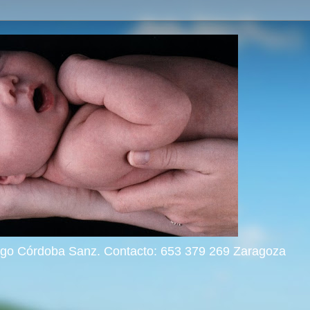
rigo Córdoba Sanz. Contacto: 653 379 269 Zaragoza