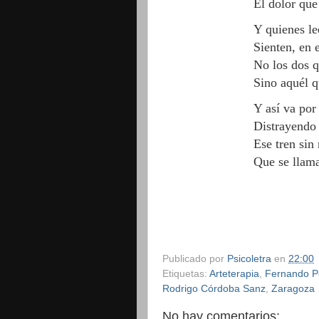
El dolor que
Y quienes le
Sienten, en e
No los dos q
Sino aquél q
Y así va por
Distrayendo 
Ese tren sin 
Que se llam
Publicado por
Psicoletra
en
22:00
Etiquetas:
Arteterapia
,
Fernando P
Rodrigo Córdoba Sanz
,
Zaragoza
No hay comentarios: