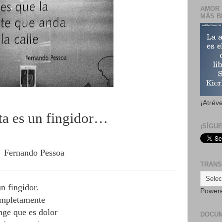
AMOR 
MÁS B
¡Atrév
ta es un fingidor…
¡SÍGU
Fernando Pessoa
TRANS
n fingidor.
Power
ompletamente
nge que es dolor
DOCU