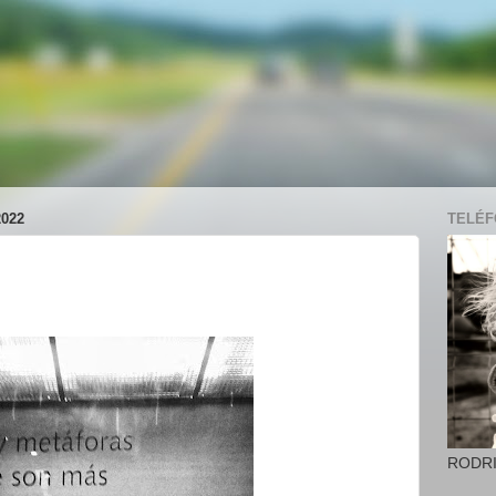
022
TELÉFO
RODR