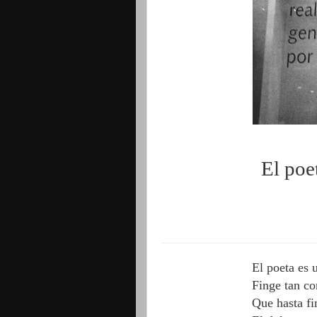
El poe
El poeta es u
Finge tan c
Que hasta fi