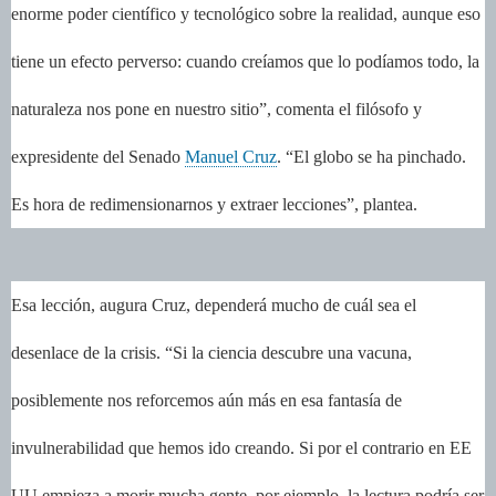
enorme poder científico y tecnológico sobre la realidad, aunque eso
tiene un efecto perverso: cuando creíamos que lo podíamos todo, la
naturaleza nos pone en nuestro sitio”, comenta el filósofo y
expresidente del Senado
Manuel Cruz
. “El globo se ha pinchado.
Es hora de redimensionarnos y extraer lecciones”, plantea.
Esa lección, augura Cruz, dependerá mucho de cuál sea el
desenlace de la crisis. “Si la ciencia descubre una vacuna,
posiblemente nos reforcemos aún más en esa fantasía de
invulnerabilidad que hemos ido creando. Si por el contrario en EE
UU empieza a morir mucha gente, por ejemplo, la lectura podría ser