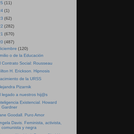
25
(11)
24
(1)
23
(62)
22
(282)
21
(670)
20
(487)
diciembre
(120)
milio o de la Educación
l Contrato Social: Rousseau
ilton H. Erickson. Hipnosis
acimiento de la URSS
lejandra Pizarnik
l legado a nuestros hij@s
nteligencia Existencial. Howard
Gardner
ane Goodall. Puro Amor
ngela Davis. Feminista, activista,
comunista y negra