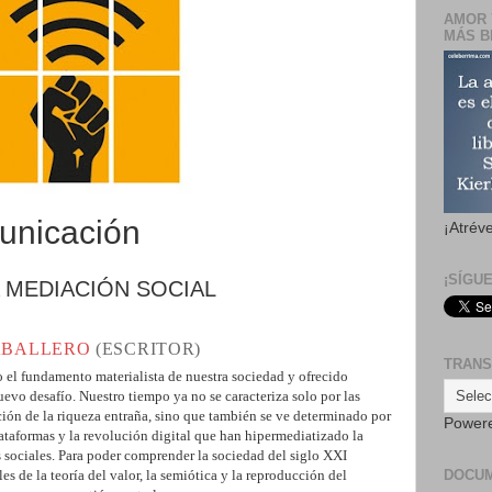
AMOR 
MÁS B
unicación
¡Atrév
¡SÍGU
A MEDIACIÓN SOCIAL
ABALLERO
(ESCRITOR)
TRANS
do el fundamento materialista de nuestra sociedad y ofrecido
nuevo desafío. Nuestro tiempo ya no se caracteriza solo por las
ción de la riqueza entraña, sino que también se ve determinado por
Power
ataformas y la revolución digital que han hipermediatizado la
sociales. Para poder comprender la sociedad del siglo XXI
DOCU
s de la teoría del valor, la semiótica y la reproducción del