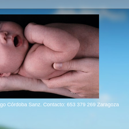
rigo Córdoba Sanz. Contacto: 653 379 269 Zaragoza