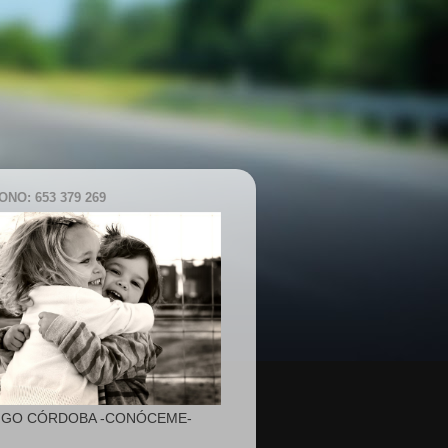
NO: 653 379 269
IGO CÓRDOBA -CONÓCEME-