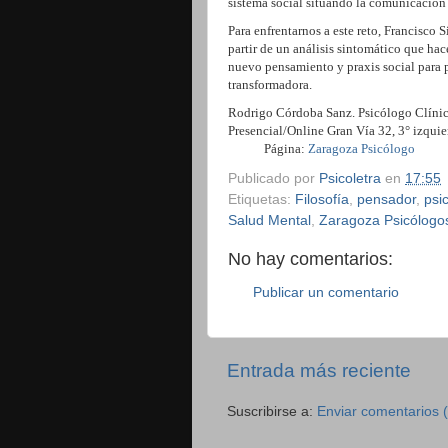
sistema social situando la comunicación
Para enfrentarnos a este reto, Francisco 
partir de un análisis sintomático que hac
nuevo pensamiento y praxis social para p
transformadora.
Rodrigo Córdoba Sanz. Psicólogo C
Presencial/Online Gran Vía 32
Página:
Zaragoza Psicólogo
Publicado por
Psicoletra
en
17:55
Etiquetas:
Filosofía
,
pensador
,
psi
Salud Mental
,
Zaragoza Psicólogo
No hay comentarios:
Publicar un comentario
Entrada más reciente
Suscribirse a:
Enviar comentarios 