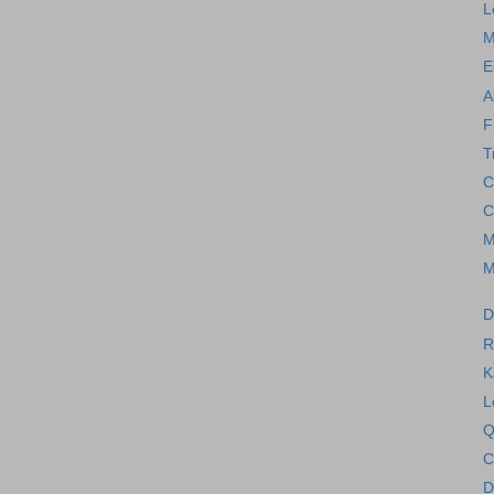
L
M
E
A
F
T
C
C
M
M
D
R
K
L
Q
C
D