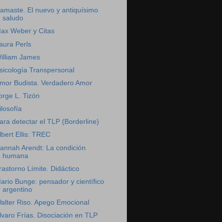
amaste. El nuevo y antiquísimo
saludo
ax Weber y Citas
aura Perls
illiam James
sicología Transpersonal
mor Budista. Verdadero Amor
orge L. Tizón
ilosofía
ara detectar el TLP (Borderline)
lbert Ellis: TREC
annah Arendt: La condición
humana
rastorno Límite. Didáctico
ario Bunge: pensador y científico
argentino
alter Riso. Apego Emocional
lvaro Frías. Disociación en TLP