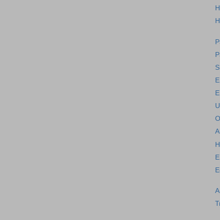
H
H
P
P
S
E
E
U
O
A
H
E
E
A
T