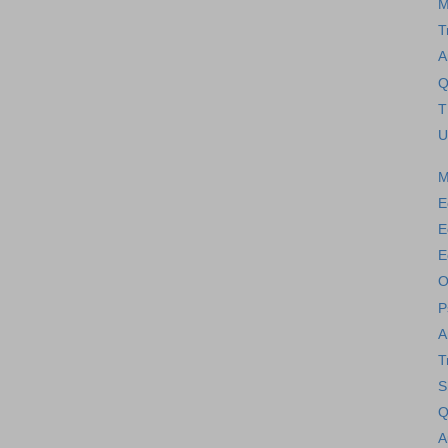
M
T
A
Q
T
U
M
E
E
E
O
P
A
T
S
Q
A