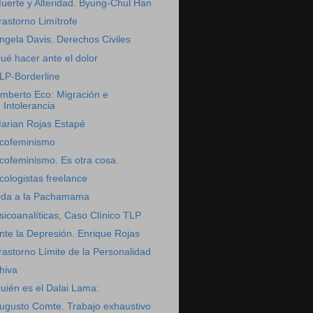
uerte y Alteridad. Byung-Chul Han
rastorno Limítrofe
ngela Davis. Derechos Civiles
ué hacer ante el dolor
LP-Borderline
mberto Eco: Migración e
Intolerancia
arian Rojas Estapé
cofeminismo
cofeminismo. Es otra cosa.
cologistas freelance
da a la Pachamama
sicoanalíticas, Caso Clínico TLP
nte la Depresión. Enrique Rojas
rastorno Límite de la Personalidad
hiva
uién es el Dalai Lama:
ugusto Comte. Trabajo exhaustivo