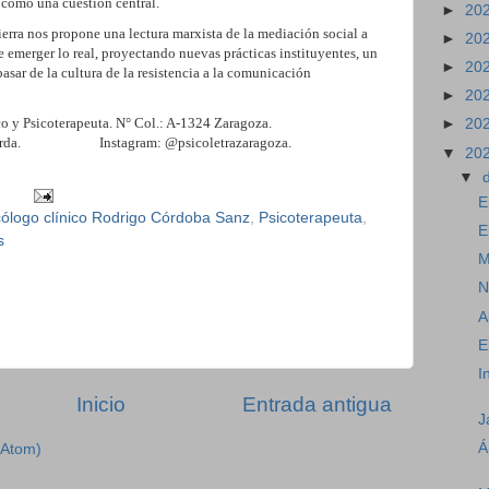
 como una cuestión central.
►
20
Sierra nos propone una lectura marxista de la mediación social a
►
20
e emerger lo real, proyectando nuevas prácticas instituyentes, un
►
20
asar de la cultura de la resistencia a la comunicación
►
20
línico y Psicoterapeuta. N° Col.: A-1324 Zaragoza.
►
20
, 3° izquierda. Instagram: @psicoletrazaragoza.
▼
20
▼
E
cólogo clínico Rodrigo Córdoba Sanz
,
Psicoterapeuta
,
E
s
M
N
A
E
I
Inicio
Entrada antigua
J
Á
(Atom)