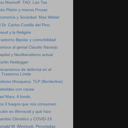
ou Marinoff: TAO. Lao Tse
ás Platón y menos Prozac
conomía y Sociedad. Max Weber
l Dr. Carlos Castilla del Pino
reud y la Religión
rastorno Bipolar y comorbilidad
onoce al genial Claudio Naranjo
apital y Neoliberalismo actual
artin Heidegger
ecanismos de defensa en el
Trastorno Límite
olores Mosquera: TLP (Borderline)
ebeldes con causa
arl Marx. A fondo.
os 3 fuegos que nos consumen
uién es Winnicott y qué hizo
ambio Climático y COVID-19
onald W. Winnicott. Pinceladas