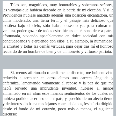
Tales son, magníficos, muy honorables y soberanos señores,
las ventajas que hubiera deseado en la patria de mi elección. Y si la
Providencia hubiese añadido además una posición encantadora, un
clima moderado, una tierra fértil y el paisaje más delicioso que
existiera bajo el cielo, sólo habría deseado ya, para colmar mi
ventura, poder gozar de todos estos bienes en el seno de esa patria
afortunada, viviendo apaciblemente en dulce sociedad con mis
conciudadanos y ejerciendo con ellos, a su ejemplo, la humanidad,
la amistad y todas las demás virtudes, para dejar tras mí el honroso
recuerdo de un hombre de bien y de un honesto y virtuoso patriota.
Si, menos afortunado o tardíamente discreto, me hubiera visto
reducido a terminar en otros climas una carrera lánguida y
enfermiza, lamentando vanamente el reposo y la paz de que me
había privado una imprudente juventud, hubiese al menos
alimentado en mi alma esos mismos sentimientos de los cuales no
hubiera podido hacer uso en mi país, y, poseído de un afecto tierno
y desinteresado hacia mis lejanos conciudadanos, les habría dirigido
desde el fondo de mi corazón, poco más o menos, el siguiente
discurso: