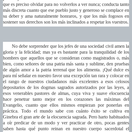
que es preciso olvidar para no volverlos a ver nunca; conducta tanto
más discreta cuanto que ese pueblo justo y generoso se complace en
su deber y ama naturalmente honraros, y que los más fogosos en
sostener sus derechos son los más inclinados a respetar los vuestros.
No debe sorprender que los jefes de una sociedad civil amen la
gloria y la felicidad; mas ya es bastante para la tranquilidad de los
hombres que aquellos que se consideran como magistrados o, más
bien, como señores de una patria más santa y sublime, den pruebas
de algún amor a la patria terrenal que los alimenta. ¡Qué dulce es
para mí señalar en nuestro favor una excepción tan rara y colocar en
el rango de nuestros ciudadanos más excelentes a esos celosos
depositarios de los dogmas sagrados autorizados por las leyes, a
esos venerables pastores de almas, cuya viva y suave elocuencia
hace penetrar tanto mejor en los corazones las máximas del
Evangelio, cuanto que ellos mismos empiezan por ponerlas en
práctica. Todo el mundo sabe con cuánto éxito se cultiva en
Ginebra el gran arte de la elocuencia sagrada. Pero harto habituados
a oír predicar de un modo y ver practicar de otro, pocas gentes
saben hasta qué punto reinan en nuestro cuerpo sacerdotal el