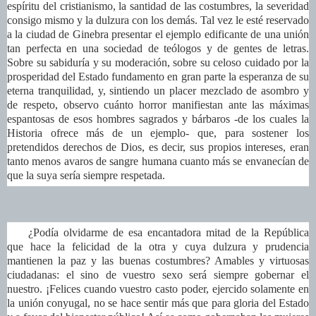
espíritu del cristianismo, la santidad de las costumbres, la severidad
consigo mismo y la dulzura con los demás. Tal vez le esté reservado
a la ciudad de Ginebra presentar el ejemplo edificante de una unión
tan perfecta en una sociedad de teólogos y de gentes de letras.
Sobre su sabiduría y su moderación, sobre su celoso cuidado por la
prosperidad del Estado fundamento en gran parte la esperanza de su
eterna tranquilidad, y, sintiendo un placer mezclado de asombro y
de respeto, observo cuánto horror manifiestan ante las máximas
espantosas de esos hombres sagrados y bárbaros -de los cuales la
Historia ofrece más de un ejemplo- que, para sostener los
pretendidos derechos de Dios, es decir, sus propios intereses, eran
tanto menos avaros de sangre humana cuanto más se envanecían de
que la suya sería siempre respetada.
¿Podía olvidarme de esa encantadora mitad de la República
que hace la felicidad de la otra y cuya dulzura y prudencia
mantienen la paz y las buenas costumbres? Amables y virtuosas
ciudadanas: el sino de vuestro sexo será siempre gobernar el
nuestro. ¡Felices cuando vuestro casto poder, ejercido solamente en
la unión conyugal, no se hace sentir más que para gloria del Estado