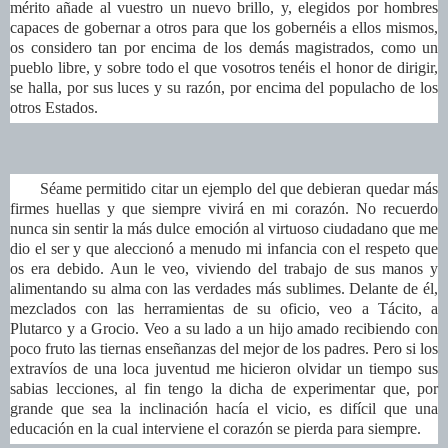
mérito añade al vuestro un nuevo brillo, y, elegidos por hombres
capaces de gobernar a otros para que los gobernéis a ellos mismos,
os considero tan por encima de los demás magistrados, como un
pueblo libre, y sobre todo el que vosotros tenéis el honor de dirigir,
se halla, por sus luces y su razón, por encima del populacho de los
otros Estados.
Séame permitido citar un ejemplo del que debieran quedar más
firmes huellas y que siempre vivirá en mi corazón. No recuerdo
nunca sin sentir la más dulce emoción al virtuoso ciudadano que me
dio el ser y que aleccionó a menudo mi infancia con el respeto que
os era debido. Aun le veo, viviendo del trabajo de sus manos y
alimentando su alma con las verdades más sublimes. Delante de él,
mezclados con las herramientas de su oficio, veo a Tácito, a
Plutarco y a Grocio. Veo a su lado a un hijo amado recibiendo con
poco fruto las tiernas enseñanzas del mejor de los padres. Pero si los
extravíos de una loca juventud me hicieron olvidar un tiempo sus
sabias lecciones, al fin tengo la dicha de experimentar que, por
grande que sea la inclinación hacía el vicio, es difícil que una
educación en la cual interviene el corazón se pierda para siempre.