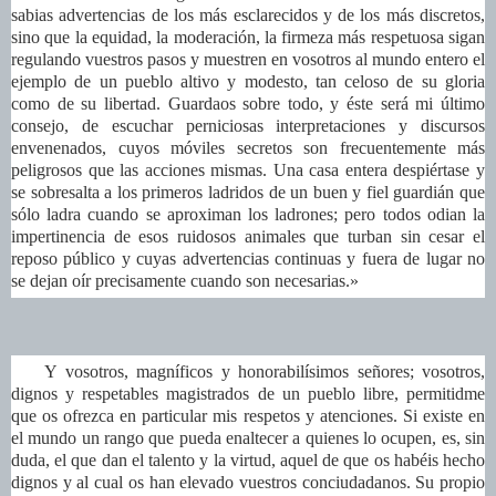
sabias advertencias de los más esclarecidos y de los más discretos,
sino que la equidad, la moderación, la firmeza más respetuosa sigan
regulando vuestros pasos y muestren en vosotros al mundo entero el
ejemplo de un pueblo altivo y modesto, tan celoso de su gloria
como de su libertad. Guardaos sobre todo, y éste será mi último
consejo, de escuchar perniciosas interpretaciones y discursos
envenenados, cuyos móviles secretos son frecuentemente más
peligrosos que las acciones mismas. Una casa entera despiértase y
se sobresalta a los primeros ladridos de un buen y fiel guardián que
sólo ladra cuando se aproximan los ladrones; pero todos odian la
impertinencia de esos ruidosos animales que turban sin cesar el
reposo público y cuyas advertencias continuas y fuera de lugar no
se dejan oír precisamente cuando son necesarias.»
Y vosotros, magníficos y honorabilísimos señores; vosotros,
dignos y respetables magistrados de un pueblo libre, permitidme
que os ofrezca en particular mis respetos y atenciones. Si existe en
el mundo un rango que pueda enaltecer a quienes lo ocupen, es, sin
duda, el que dan el talento y la virtud, aquel de que os habéis hecho
dignos y al cual os han elevado vuestros conciudadanos. Su propio