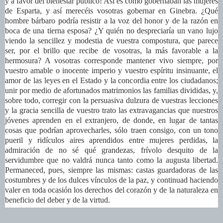
y a favor del bienestar público! Así es como gobernaban las mujeres
de Esparta, y así merecéis vosotras gobernar en Ginebra. ¿Qué
hombre bárbaro podría resistir a la voz del honor y de la razón en
boca de una tierna esposa? ¿Y quién no despreciaría un vano lujo
viendo la sencillez y modestia de vuestra compostura, que parece
ser, por el brillo que recibe de vosotras, la más favorable a la
hermosura? A vosotras corresponde mantener vivo siempre, por
vuestro amable o inocente imperio y vuestro espíritu insinuante, el
amor de las leyes en el Estado y la concordia entre los ciudadanos;
unir por medio de afortunados matrimonios las familias divididas, y,
sobre todo, corregir con la persuasiva dulzura de vuestras lecciones
y la gracia sencilla de vuestro trato las extravagancias que nuestros
jóvenes aprenden en el extranjero, de donde, en lugar de tantas
cosas que podrían aprovecharles, sólo traen consigo, con un tono
pueril y ridículos aires aprendidos entre mujeres perdidas, la
admiración de no sé qué grandezas, frívolo desquito de la
servidumbre que no valdrá nunca tanto como la augusta libertad.
Permaneced, pues, siempre las mismas: castas guardadoras de las
costumbres y de los dulces vínculos de la paz, y continuad haciendo
valer en toda ocasión los derechos del corazón y de la naturaleza en
beneficio del deber y de la virtud.