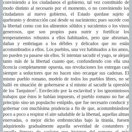
conviniendo a los ciudadanos el gobierno, tal vez constituido de
modo distinto al necesario por el momento, o no conviniendo los
ciudadanos al nuevo gobierno, el Estado quedase sujeto a
quebranto y destrucción casi desde su nacimiento; pues sucede con
la libertad como con los alimentos sólidos y suculentos o los vinos
generosos, que son propios para nutrir y fortificar los
temperamentos robustos a ellos habituados, pero que abruman,
dañan y embriagan a los débiles y delicados que no están
acostumbrados a ellos. Los pueblos, una vez habituados a los amos,
no pueden ya pasarse sin ellos. Si intentan sacudir el yugo, se alejan
tanto más de la libertad cuanto que, confundiendo con ella una
licencia completamente opuesta, sus revoluciones los entregan casi
siempre a seductores que no hacen sino recargar sus cadenas. El
mismo pueblo romano, modelo de todos los pueblos libres, no se
halló en situación de gobernarse a sí mismo al sacudir la opresión
2
de los Tarquinos
. Envilecido por la esclavitud y los ignominiosos
trabajos que éstos le habían impuesto, el pueblo romano no fue al
principio sino un populacho estúpido, que fue necesario conducir y
gobernar con muchísima prudencia a fin de que, acostumbrándose
poco a poco a respirar el aire saludable de la libertad, aquellas almas
enervadas, o mejor dicho embrutecidas bajo la tiranía, fuesen
adquiriendo gradualmente aquella severidad de costumbres y
aquella firmeza de carácter que hicieron del romano el más