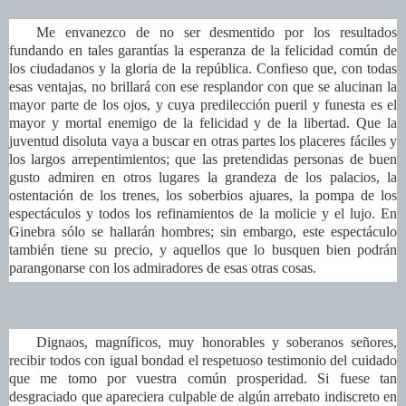
Me envanezco de no ser desmentido por los resultados
fundando en tales garantías la esperanza de la felicidad común de
los ciudadanos y la gloria de la república. Confieso que, con todas
esas ventajas, no brillará con ese resplandor con que se alucinan la
mayor parte de los ojos, y cuya predilección pueril y funesta es el
mayor y mortal enemigo de la felicidad y de la libertad. Que la
juventud disoluta vaya a buscar en otras partes los placeres fáciles y
los largos arrepentimientos; que las pretendidas personas de buen
gusto admiren en otros lugares la grandeza de los palacios, la
ostentación de los trenes, los soberbios ajuares, la pompa de los
espectáculos y todos los refinamientos de la molicie y el lujo. En
Ginebra sólo se hallarán hombres; sin embargo, este espectáculo
también tiene su precio, y aquellos que lo busquen bien podrán
parangonarse con los admiradores de esas otras cosas.
Dignaos, magníficos, muy honorables y soberanos señores,
recibir todos con igual bondad el respetuoso testimonio del cuidado
que me tomo por vuestra común prosperidad. Si fuese tan
desgraciado que apareciera culpable de algún arrebato indiscreto en