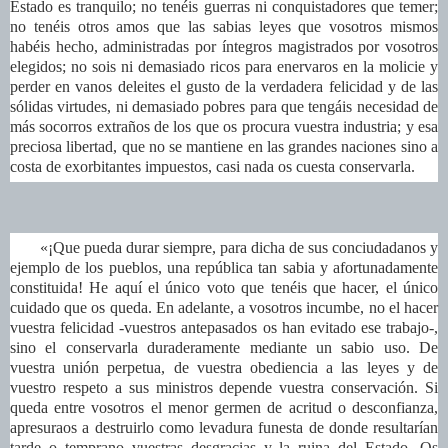
Estado es tranquilo; no tenéis guerras ni conquistadores que temer;
no tenéis otros amos que las sabias leyes que vosotros mismos
habéis hecho, administradas por íntegros magistrados por vosotros
elegidos; no sois ni demasiado ricos para enervaros en la molicie y
perder en vanos deleites el gusto de la verdadera felicidad y de las
sólidas virtudes, ni demasiado pobres para que tengáis necesidad de
más socorros extraños de los que os procura vuestra industria; y esa
preciosa libertad, que no se mantiene en las grandes naciones sino a
costa de exorbitantes impuestos, casi nada os cuesta conservarla.
«¡Que pueda durar siempre, para dicha de sus conciudadanos y
ejemplo de los pueblos, una república tan sabia y afortunadamente
constituida! He aquí el único voto que tenéis que hacer, el único
cuidado que os queda. En adelante, a vosotros incumbe, no el hacer
vuestra felicidad -vuestros antepasados os han evitado ese trabajo-,
sino el conservarla duraderamente mediante un sabio uso. De
vuestra unión perpetua, de vuestra obediencia a las leyes y de
vuestro respeto a sus ministros depende vuestra conservación. Si
queda entre vosotros el menor germen de acritud o desconfianza,
apresuraos a destruirlo como levadura funesta de donde resultarían
tarde o temprano vuestras desgracias y la ruina del Estado. Os