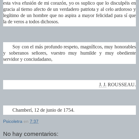
esta viva efusión de mi corazón, yo os suplico que lo disculpéis en
gracia al tierno afecto de un verdadero patriota y al celo ardoroso y
legítimo de un hombre que no aspira a mayor felicidad para sí que
la de veros a todos dichosos.
Soy con el más profundo respeto, magníficos, muy honorables
y soberanos señores, vuestro muy humilde y muy obediente
servidor y conciudadano,
J. J.
ROUSSEAU.
Chamberí, 12 de junio de 1754.
Psicoletra
en
7:37
No hay comentarios: