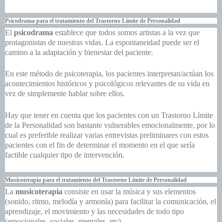
Psicodrama para el tratamiento del Trastorno Límite de Personalidad
El
psicodrama
establece que todos somos artistas a la vez que
protagonistas de nuestras vidas. La espontaneidad puede ser el
camino a la adaptación y bienestar del paciente.
En este método de psicoterapia, los pacientes interpretan/actúan los
acontecimientos históricos y psicológicos relevantes de su vida en
vez de simplemente hablar sobre ellos.
Hay que tener en cuenta que los pacientes con un Trastorno Límite
de la Personalidad son bastante vulnerables emocionalmente, por lo
cual es preferible realizar varias entrevistas preliminares con estos
pacientes con el fin de determinar el momento en el que sería
factible cualquier tipo de intervención.
Musicoterapia para el tratamiento del Trastorno Límite de Personalidad
La
musicoterapia
consiste en usar la música y sus elementos
(sonido, ritmo, melodía y armonía) para facilitar la comunicación, el
aprendizaje, el movimiento y las necesidades de todo tipo
(emocionales, sociales, mentales, etc).