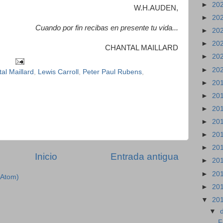
►
20
W.H.AUDEN,
►
20
Cuando por fin recibas en presente tu vida...
►
20
►
20
CHANTAL MAILLARD
►
20
►
20
al Maillard
,
Lewis Carroll
,
Peter Paul Rubens
,
►
20
►
20
►
20
►
20
►
20
►
20
Inicio
Entrada antigua
►
20
►
20
(Atom)
►
20
▼
20
▼
F