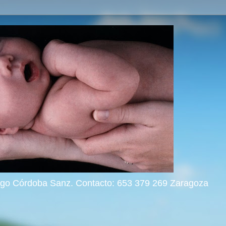
rigo Córdoba Sanz. Contacto: 653 379 269 Zaragoza