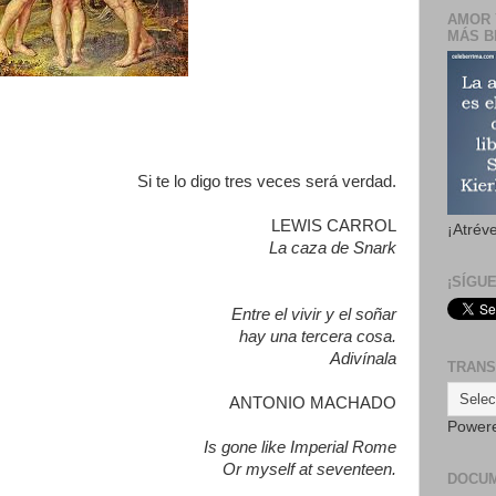
AMOR 
MÁS B
Si te lo digo tres veces será verdad.
LEWIS CARROL
¡Atrév
La caza de Snark
¡SÍGU
Entre el vivir y el soñar
hay una tercera cosa.
Adivínala
TRANS
ANTONIO MACHADO
Power
Is gone like Imperial Rome
Or myself at seventeen.
DOCU