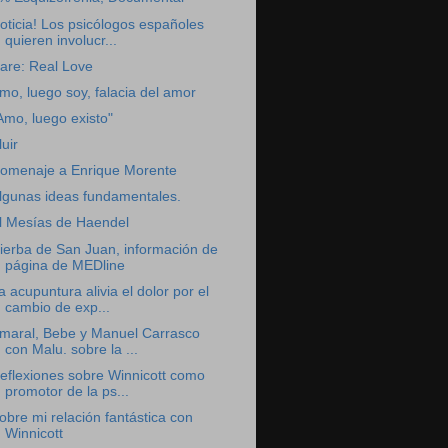
oticia! Los psicólogos españoles
quieren involucr...
are: Real Love
mo, luego soy, falacia del amor
Amo, luego existo"
luir
omenaje a Enrique Morente
lgunas ideas fundamentales.
l Mesías de Haendel
ierba de San Juan, información de
página de MEDline
a acupuntura alivia el dolor por el
cambio de exp...
maral, Bebe y Manuel Carrasco
con Malu. sobre la ...
eflexiones sobre Winnicott como
promotor de la ps...
obre mi relación fantástica con
Winnicott