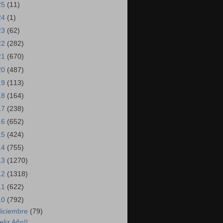
25
(11)
24
(1)
23
(62)
22
(282)
21
(670)
20
(487)
19
(113)
18
(164)
17
(238)
16
(652)
15
(424)
14
(755)
13
(1270)
12
(1318)
11
(622)
10
(792)
diciembre
(79)
eliz Año!!