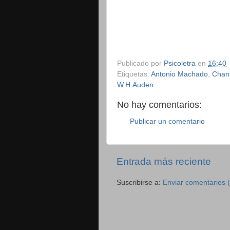
Publicado por
Psicoletra
en
16:40
Etiquetas:
Antonio Machado
,
Chant
W.H.Auden
No hay comentarios:
Publicar un comentario
Entrada más reciente
Suscribirse a:
Enviar comentarios 