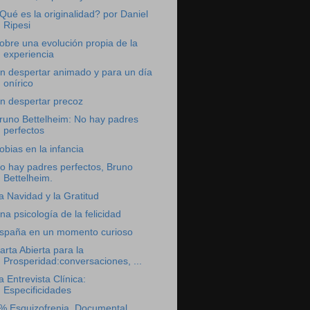
Qué es la originalidad? por Daniel
Ripesi
obre una evolución propia de la
experiencia
n despertar animado y para un día
onírico
n despertar precoz
runo Bettelheim: No hay padres
perfectos
obias en la infancia
o hay padres perfectos, Bruno
Bettelheim.
a Navidad y la Gratitud
na psicología de la felicidad
spaña en un momento curioso
arta Abierta para la
Prosperidad:conversaciones, ...
a Entrevista Clínica:
Especificidades
% Esquizofrenia, Documental