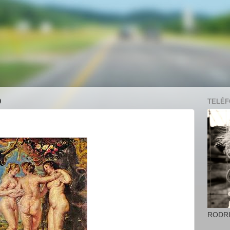
0
TELÉFO
RODR