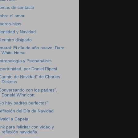
omas de contacto
obre el amor
adres-hijos
dentidad y Navidad
l centro disipado
maral: El día de año nuevo; Dare:
White Horse
ntropología y Psicoanálisis
portunidad, por Daniel Ripesi
Cuento de Navidad" de Charles
Dickens
Conversando con los padres",
Donald Winnicott
No hay padres perfectos"
eflexión del Día de Navidad
ivaldi a Capela
ink para felicitar con vídeo y
reflexión navideña.