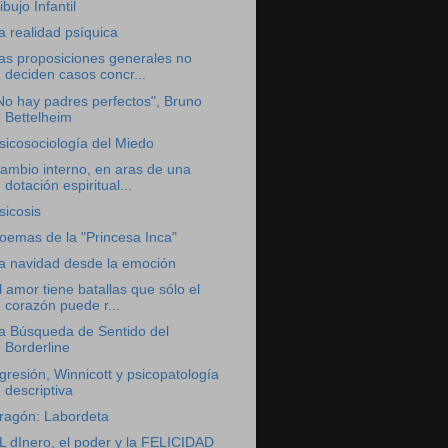
ibujo Infantil
a realidad psíquica
as proposiciones generales no
deciden casos concr...
No hay padres perfectos", Bruno
Bettelheim
sicosociología del Miedo
ambio interno, en aras de una
dotación espiritual...
sicosis
oemas de la "Princesa Inca"
a navidad desde la emoción
l amor tiene batallas que sólo el
corazón puede r...
a Búsqueda de Sentido del
Borderline
gresión, Winnicott y psicopatología
descriptiva
ragón: Labordeta
L dInero, el poder y la FELICIDAD