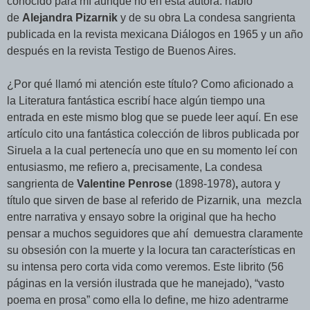
conocido para mí aunque no en esta autora: hablo
de
Alejandra Pizarnik
y de su obra La condesa sangrienta
publicada en la revista mexicana Diálogos en 1965 y un año
después en la revista Testigo de Buenos Aires.
¿Por qué llamó mi atención este título? Como aficionado a
la Literatura fantástica escribí hace algún tiempo una
entrada en este mismo blog que se puede leer
aquí
. En ese
artículo cito una fantástica colección de libros publicada por
Siruela a la cual pertenecía uno que en su momento leí con
entusiasmo, me refiero a, precisamente, La condesa
sangrienta de
Valentine Penrose
(1898-1978)
,
autora y
título que sirven de base al referido de Pizarnik, una mezcla
entre narrativa y ensayo sobre la original que ha hecho
pensar a muchos seguidores que ahí demuestra claramente
su obsesión con la muerte y la locura tan características en
su intensa pero corta vida como veremos. Este librito (56
páginas en la versión ilustrada que he manejado), “vasto
poema en prosa” como ella lo define, me hizo adentrarme