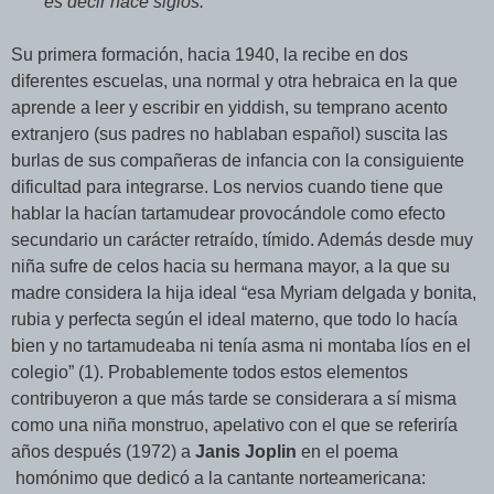
es decir hace siglos.
Su primera formación, hacia 1940, la recibe en dos
diferentes escuelas, una normal y otra hebraica en la que
aprende a leer y escribir en yiddish, su temprano acento
extranjero (sus padres no hablaban español) suscita las
burlas de sus compañeras de infancia con la consiguiente
dificultad para integrarse. Los nervios cuando tiene que
hablar la hacían tartamudear provocándole como efecto
secundario un carácter retraído, tímido. Además desde muy
niña sufre de celos hacia su hermana mayor, a la que su
madre considera la hija ideal “esa Myriam delgada y bonita,
rubia y perfecta según el ideal materno, que todo lo hacía
bien y no tartamudeaba ni tenía asma ni montaba líos en el
colegio” (1). Probablemente todos estos elementos
contribuyeron a que más tarde se considerara a sí misma
como una niña monstruo, apelativo con el que se referiría
años después (1972) a
Janis Joplin
en el poema
homónimo que dedicó a la cantante norteamericana: