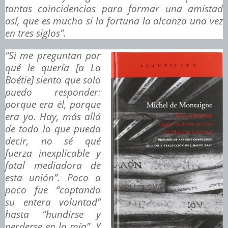
tantas coincidencias para formar una amistad
así, que es mucho si la fortuna la alcanza una vez
en tres siglos”.
“Si me preguntan por
qué le quería [a La
Boétie] siento que solo
puedo responder:
porque era él, porque
era yo. Hay,
más allá
de todo lo que pueda
decir, no sé qué
fuerza inexplicable y
fatal mediadora de
esta unión”. Poco a
poco fue “captando
su entera voluntad”
hasta “hundirse y
perderse en la mía”. Y