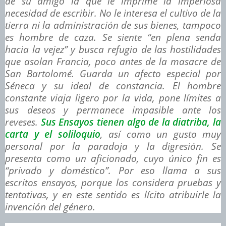
de su amigo la que le imprime la imperiosa
necesidad de escribir. No le interesa el cultivo de la
tierra ni la administración de sus bienes, tampoco
es hombre de caza. Se siente “en plena senda
hacia la vejez” y busca refugio de las hostilidades
que asolan Francia, poco antes de la masacre de
San Bartolomé. Guarda un afecto especial por
Séneca y su ideal de constancia. El hombre
constante viaja ligero por la vida, pone límites a
sus deseos y permanece impasible ante los
reveses.
Sus
Ensayos
tienen algo de la diatriba, la
carta y el soliloquio
, así como un gusto muy
personal por la paradoja y la digresión. Se
presenta como un aficionado, cuyo único fin es
“privado y doméstico”. Por eso llama a sus
escritos
ensayos
, porque los considera pruebas y
tentativas, y en este sentido es lícito atribuirle la
invención del género.