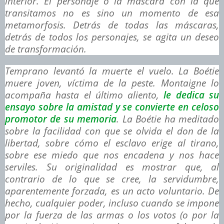
interior. El personaje o la máscara con la que
transitamos no es sino un momento de esa
metamorfosis. Detrás de todas las máscaras,
detrás de todos los personajes, se agita un deseo
de transformación.
Temprano levantó la muerte el vuelo. La Boétie
muere joven, víctima de la peste. Montaigne lo
acompaña hasta el último aliento,
le dedica su
ensayo sobre la amistad y se convierte en celoso
promotor de su memoria
. La Boétie ha meditado
sobre la facilidad con que se olvida el don de la
libertad, sobre cómo el esclavo erige al tirano,
sobre ese miedo que nos encadena y nos hace
serviles. Su originalidad es mostrar que, al
contrario de lo que se cree, la servidumbre,
aparentemente forzada, es un acto voluntario. De
hecho, cualquier poder, incluso cuando se impone
por la fuerza de las armas o los votos (o por la