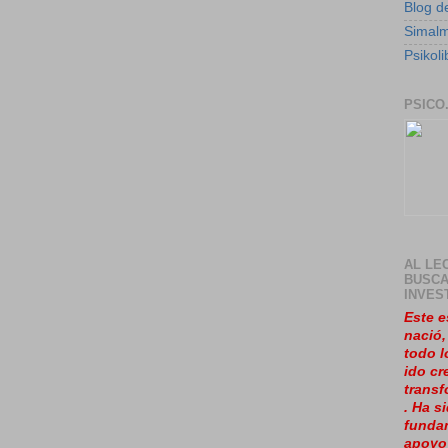
Blog de
Simal
Psikoli
PSICO
AL LE
BUSCA
INVES
Este e
nació
todo l
ido cr
trans
. Ha s
fundam
apoyo