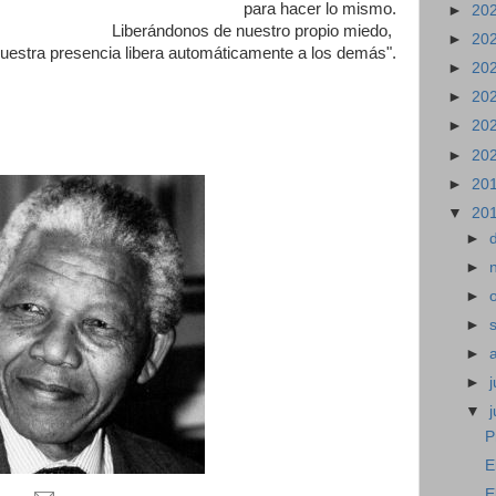
para hacer lo mismo.
►
20
Liberándonos de nuestro propio miedo,
►
20
uestra presencia libera automáticamente a los demás".
►
20
►
20
►
20
►
20
.
►
20
▼
20
►
►
►
►
►
►
j
▼
P
E
E