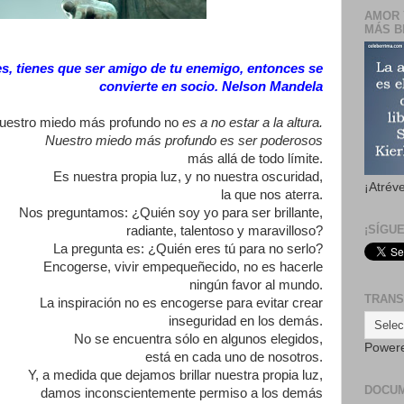
AMOR 
MÁS B
es, tienes que ser amigo de tu enemigo, entonces se
convierte en socio. Nelson Mandela
uestro miedo más profundo no
es
a no estar a la altura.
Nuestro miedo más profundo es ser poderosos
más allá de todo límite.
Es nuestra propia luz, y no nuestra oscuridad,
¡Atrév
la que nos aterra.
Nos preguntamos: ¿Quién soy yo para ser brillante,
¡SÍGU
radiante, talentoso y maravilloso?
La pregunta es: ¿Quién eres tú para no serlo?
Encogerse, vivir empequeñecido, no es hacerle
ningún favor al mundo.
TRANS
La inspiración no es encogerse para evitar crear
inseguridad en los demás.
No se encuentra sólo en algunos elegidos,
Power
está en cada uno de nosotros.
Y, a medida que dejamos brillar nuestra propia luz,
DOCU
damos inconscientemente permiso a los demás