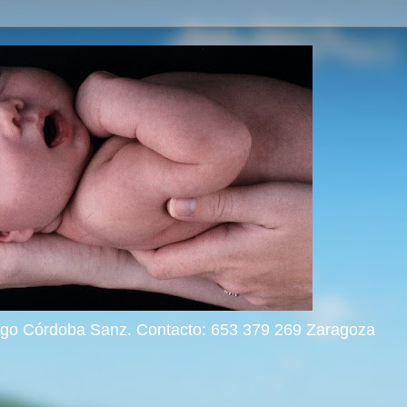
rigo Córdoba Sanz. Contacto: 653 379 269 Zaragoza