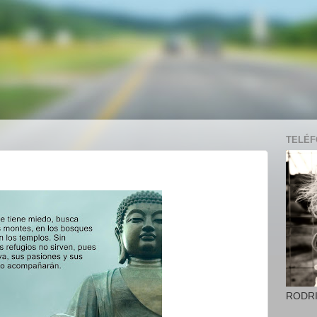
TELÉFO
RODR