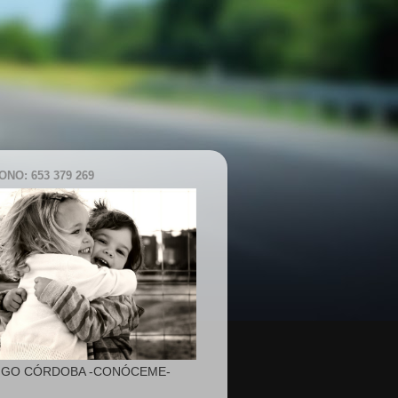
NO: 653 379 269
IGO CÓRDOBA -CONÓCEME-