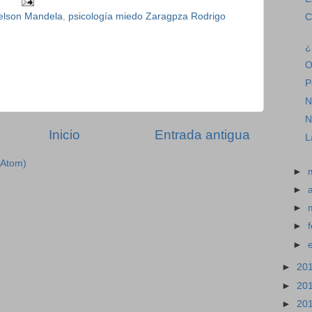
elson Mandela
,
psicología miedo Zaragpza Rodrigo
C
¿
O
P
N
N
Inicio
Entrada antigua
L
(Atom)
►
►
►
►
►
►
20
►
20
►
20