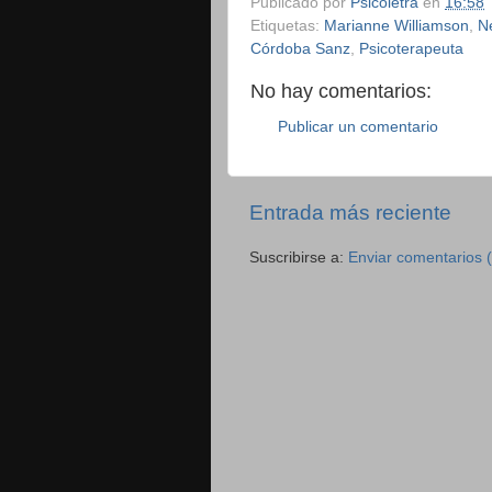
Publicado por
Psicoletra
en
16:58
Etiquetas:
Marianne Williamson
,
N
Córdoba Sanz
,
Psicoterapeuta
No hay comentarios:
Publicar un comentario
Entrada más reciente
Suscribirse a:
Enviar comentarios 