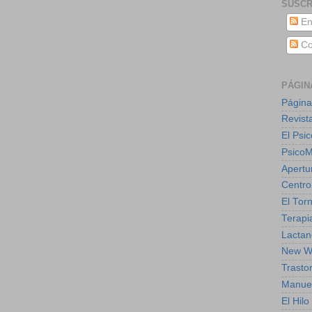
SUSCR
En
Co
PÁGIN
Página
Revist
El Psic
Psico
Apertu
Centro
El Torn
Terapia
Lactan
New W
Trasto
Manuel
El Hil