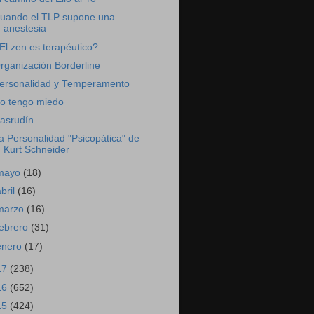
uando el TLP supone una
anestesia
El zen es terapéutico?
rganización Borderline
ersonalidad y Temperamento
o tengo miedo
asrudín
a Personalidad "Psicopática" de
Kurt Schneider
mayo
(18)
abril
(16)
marzo
(16)
febrero
(31)
enero
(17)
17
(238)
16
(652)
15
(424)