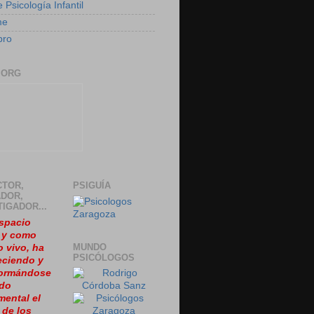
 Psicología Infantil
me
bro
.ORG
CTOR,
PSIGUÍA
DOR,
TIGADOR...
spacio
, y como
MUNDO
o vivo, ha
PSICÓLOGOS
eciendo y
formándose
ido
ental el
 de los