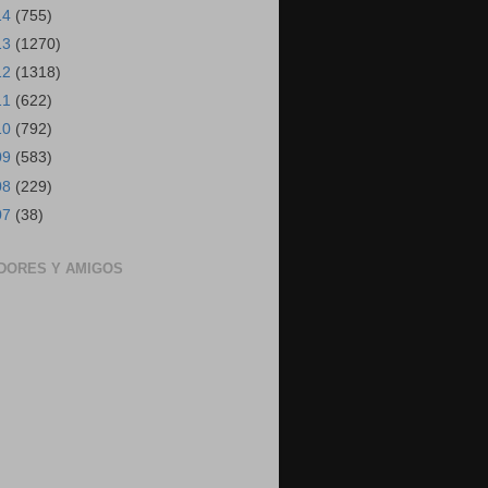
14
(755)
13
(1270)
12
(1318)
11
(622)
10
(792)
09
(583)
08
(229)
07
(38)
DORES Y AMIGOS