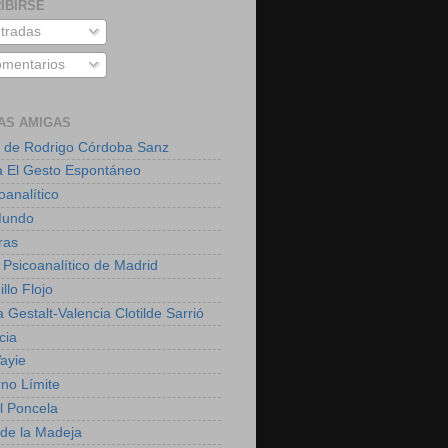
IBIRSE
tradas
mentarios
AS AMIGAS
 de Rodrigo Córdoba Sanz
a El Gesto Espontáneo
oanalítico
Mundo
ras
 Psicoanalítico de Madrid
illo Flojo
 Gestalt-Valencia Clotilde Sarrió
cia
ayie
rno Límite
 Poncela
o de la Madeja