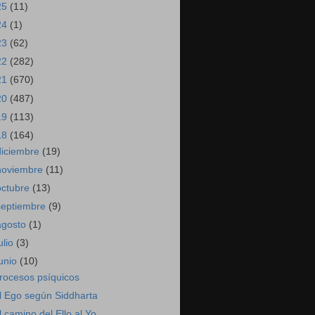
25
(11)
24
(1)
23
(62)
22
(282)
21
(670)
20
(487)
19
(113)
18
(164)
diciembre
(19)
noviembre
(11)
octubre
(13)
septiembre
(9)
agosto
(1)
ulio
(3)
junio
(10)
rocesos psíquicos
l Ego según Siddharta
l camino del Ello al Yo