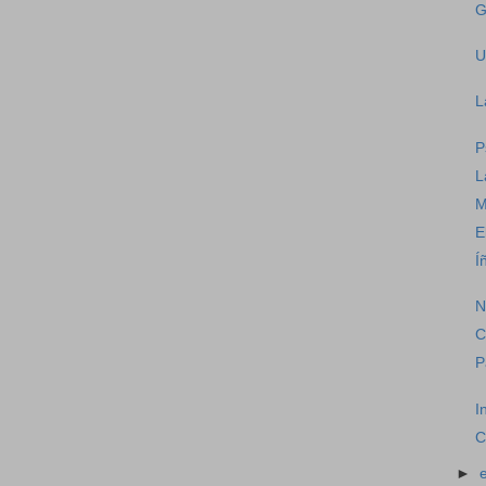
G
U
L
P
L
M
E
Í
N
C
P
I
C
►