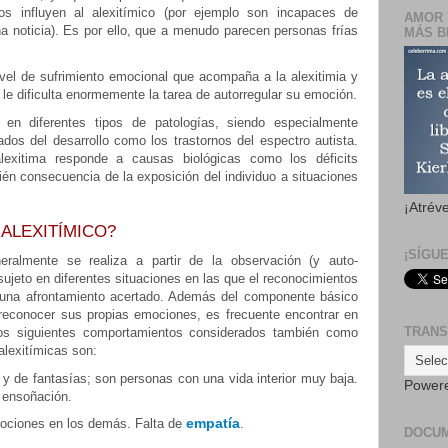
os influyen al alexitímico (por ejemplo son incapaces de
AMOR 
 noticia). Es por ello, que a menudo parecen personas frías
MÁS B
nivel de sufrimiento emocional que acompaña a la alexitimia y
e le dificulta enormemente la tarea de autorregular su emoción.
 en diferentes tipos de patologías, siendo especialmente
ados del desarrollo como los trastornos del espectro autista.
exitima responde a causas biológicas como los déficits
ién consecuencia de la exposición del individuo a situaciones
¡Atrév
ALEXITÍMICO?
¡SÍGU
neralmente se realiza a partir de la observación (y auto-
ujeto en diferentes situaciones en las que el reconocimientos
 una afrontamiento acertado. Además del componente básico
a reconocer sus propias emociones, es frecuente encontrar en
TRANS
los siguientes comportamientos considerados también como
 alexitímicas son:
 y de fantasías; son personas con una vida interior muy baja.
Power
 ensoñación.
empatía
mociones en los demás. Falta de
.
DOCU