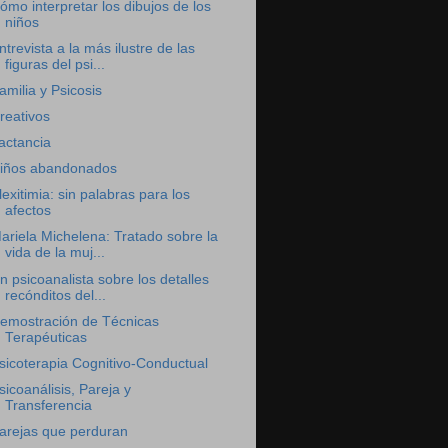
ómo interpretar los dibujos de los
niños
ntrevista a la más ilustre de las
figuras del psi...
amilia y Psicosis
reativos
actancia
iños abandonados
lexitimia: sin palabras para los
afectos
ariela Michelena: Tratado sobre la
vida de la muj...
n psicoanalista sobre los detalles
recónditos del...
emostración de Técnicas
Terapéuticas
sicoterapia Cognitivo-Conductual
sicoanálisis, Pareja y
Transferencia
arejas que perduran