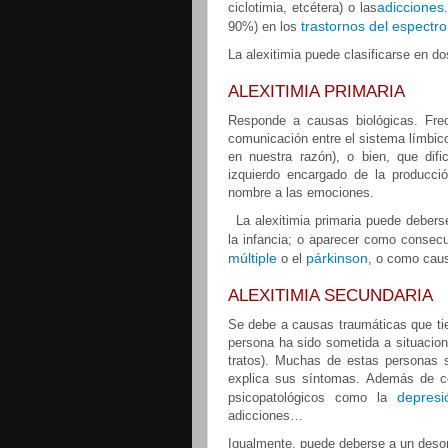
adicciones
ciclotimia, etcétera) o las
trastornos del espectro
90%) en los
La alexitimia puede clasificarse en d
ALEXITIMIA PRIMARIA
Responde a causas biológicas. Frecu
comunicación entre el sistema límbic
en nuestra razón), o bien, que difi
izquierdo encargado de la producci
nombre a las emociones.
La alexitimia primaria puede debers
la infancia; o aparecer como consec
múltiple
párkinson
o el
, o como caus
ALEXITIMIA SECUNDARIA
Se debe a causas traumáticas que ti
persona ha sido sometida a situacion
tratos). Muchas de estas personas s
explica sus síntomas. Además de con
depresi
psicopatológicos como la
adicciones…
Igualmente, puede deberse a un desor