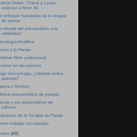
abriel Rolón: "Freud y Lacan
estarían a favor de ...
n enfoque humanista de la terapia
de pareja
a mirada del psicoanálisis a la
infidelidad
sicología Analítica
acan y la Pareja
elanie Klein audiovisual
l amor en las psicosis
ñigo Gurruchaga: ¿Verdad contra
psicosis?
atura o Nurtura
línica psicoanalítica de parejas
areja y sus quebraderos de
cabeza
ndicación de la Terapia de Pareja
ómo trabajar con parejas
enero
(60)