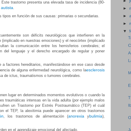
►
. Este trastorno presenta una elevada tasa de incidencia (80-
 autista
.
►
os tipos en función de sus causas: primarias o secundarias.
►
►
▼
entemente son déficits neurológicos que interfieren en la
T
o (implicado en nuestras emociones) y el neocórtex (implicado
C
cultan la comunicación entre los hemisferios cerebrales; el
ón del lenguaje y el derecho encargado de regular y poner
A
L
e a factores hereditarios, manifestándose en ese caso desde
esclerosis
uencia de alguna enfermedad neurológica, como la
M
a de ictus, traumatismos o tumores cerebrales.
E
enen lugar en determinados momentos evolutivos o cuando la
T
es traumáticas intensas en la vida adulta (por ejemplo malos
ufren un Trastorno por Estrés Postraumático (TEP) el cuál
I
 el TEP, la alexitimia puede aparecer en otros trastornos
ón
anorexia
bulimia
, los trastornos de alimentación (
y
),
O
den en el aprendizaje emocional del afectado.
J