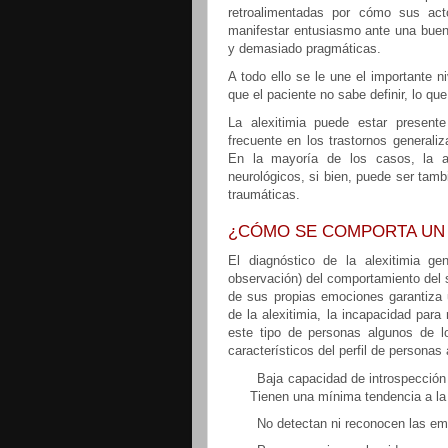
retroalimentadas por cómo sus act
manifestar entusiasmo ante una buena
y demasiado pragmáticas.
A todo ello se le une el importante 
que el paciente no sabe definir, lo qu
La alexitimia puede estar presente
frecuente en los trastornos generaliz
En la mayoría de los casos, la al
neurológicos, si bien, puede ser tamb
traumáticas.
¿CÓMO SE COMPORTA UN 
El diagnóstico de la alexitimia ge
observación) del comportamiento del s
de sus propias emociones garantiza
de la alexitimia, la incapacidad par
este tipo de personas algunos de 
característicos del perfil de personas
Baja capacidad de introspección
Tienen una mínima tendencia a la
No detectan ni reconocen las e