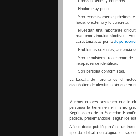
Parecen serios y aburridos.
Hablan muy poco.
Son excesivamente prácticos y r
hacia lo externo y lo concreto.
Muestran una importante dificul
mantener vínculos afectivos. Est
dependenci
caracterizadas por la
Problemas sexuales; ausencia 
Son impulsivos; reaccionan de 
incapaces de identificar.
Son persona conformistas.
La Escala de Toronto es el métod
diagnóstico de alexitimia sin que en 
Muchos autores sostienen que la al
personas la tienen en el mismo grad
Según datos de la Sociedad Español
padece, presentándose, según los est
A “sus dosis patológicas” es un tras
tipo de déficit neurológico o trasto