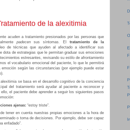
D
Tratamiento de la alexitimia
T
O
ente acuden a tratamiento presionados por las personas que
ealmente
padecen
sus síntomas. El
tratamiento de la
o de técnicas que ayuden al afectado a identificar sus
E
e dota de estrategias que le permitan graduar sus emociones
F
tecimientos estresantes, revisando su estilo de afrontamiento
os el vocabulario emocional del paciente, lo que le permitirá
F
 la emoción según las circunstancias (por ejemplo puede estar
).
P
alexitimia se basa en el desarrollo cognitivo de la conciencia
ncipal del tratamiento será ayudar al paciente a reconocer y
T
llo, el paciente debe aprender a seguir los siguientes pasos
P
 emoción:
ciones ajenas:
“estoy triste”.
P
 de tener en cuenta nuestras propias emociones a la hora de
terminado o toma de decisiones. Por ejemplo, debe ser capaz
I
ba enfadado”.