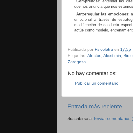
Comprender:
entender las dife
que nos anuncia que nos estamos
Autorregular las emociones:
me
emocional a través de estrateg
modificación de conducta especí
actúe como modelo, entrenamiento 
Publicado por
Psicoletra
en
17:35
Etiquetas:
Afectos
,
Alexitimia
,
Biolo
Zaragoza
No hay comentarios:
Publicar un comentario
Entrada más reciente
Suscribirse a:
Enviar comentarios 