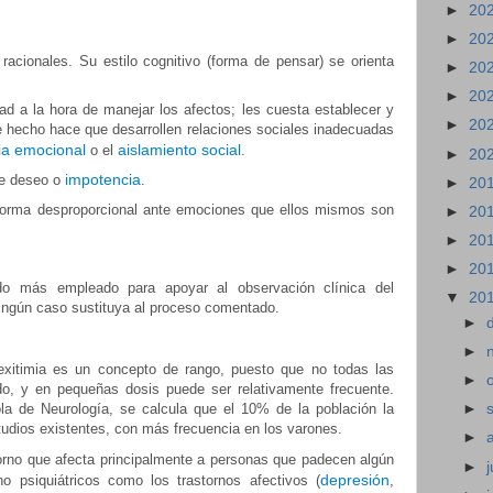
►
20
►
20
acionales. Su estilo cognitivo (forma de pensar) se orienta
►
20
►
20
tad a la hora de manejar los afectos; les cuesta establecer y
►
20
e hecho hace que desarrollen relaciones sociales inadecuadas
a emocional
aislamiento social
o el
.
►
20
impotencia
de deseo o
.
►
20
forma desproporcional ante emociones que ellos mismos son
►
20
►
20
►
20
o más empleado para apoyar al observación clínica del
▼
20
ningún caso sustituya al proceso comentado.
►
►
exitimia es un concepto de rango, puesto que no todas las
►
o, y en pequeñas dosis puede ser relativamente frecuente.
a de Neurología, se calcula que el 10% de la población la
►
udios existentes, con más frecuencia en los varones.
►
torno que afecta principalmente a personas que padecen algún
►
j
depresión
rno psiquiátricos como los trastornos afectivos (
,