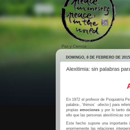
Paz y Ciencia
DOMINGO, 8 DE FEBRERO DE 2015
Alexitimia: sin palabras par
En 1972 el profesor de Psiquiatría Pet
palabra-, ‘thimos’ -afecto-) para refe
propias
emociones
y por lo tanto d
ello que las personas alexitímicas s
Este hecho supone una importante int
enormemente las relaciones interper