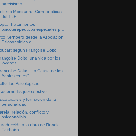
narcisismo
olores Mosquera: Caraterísticas
del TLP
opia: Tratamientos
psicoterapéuticos especiales p...
tto Kernberg desde la Asociación
Psicoanalítica d...
ducar: según Françoise Dolto
rançoise Dolto: una vida por los
jóvenes
rançoise Dolto: "La Causa de los
Adolescentes"
elículas Psicológicas
rastorno Esquizoafectivo
sicoanálisis y formación de la
personalidad
areja: relación, conflicto y
psicoanálisis
ntroducción a la obra de Ronald
Fairbairn