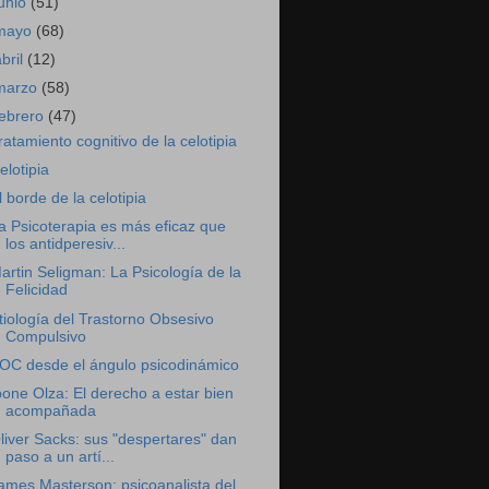
junio
(51)
mayo
(68)
abril
(12)
marzo
(58)
febrero
(47)
ratamiento cognitivo de la celotipia
elotipia
l borde de la celotipia
a Psicoterapia es más eficaz que
los antidperesiv...
artin Seligman: La Psicología de la
Felicidad
tiología del Trastorno Obsesivo
Compulsivo
OC desde el ángulo psicodinámico
bone Olza: El derecho a estar bien
acompañada
liver Sacks: sus "despertares" dan
paso a un artí...
ames Masterson: psicoanalista del