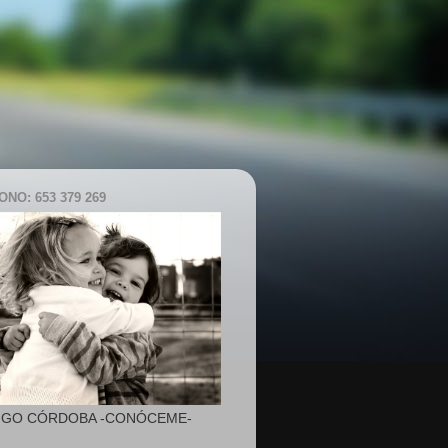
NO: 653 379 269
IGO CÓRDOBA -CONÓCEME-