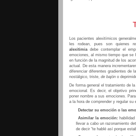
Los pacientes alexitímicos generalm
les rodean, pues son quienes r
alexitimia
debe contemplar el emple
emociones, al mismo tiempo que se l
en función de la magnitud de los acon
actual. De esta manera incrementarem
diferenciar diferentes gradientes de
nostálgico, triste,
de bajón
o deprimido
De forma general el tratamiento de la 
emocional. Es decir, el objetivo pri
poner nombre a sus emociones. Para e
a la hora de comprender y regular su
Detectar su emoción o las emo
Asimilar la emoción:
habilidad
llevar a cabo un razonamiento de
de decir “te hablé así porque esta