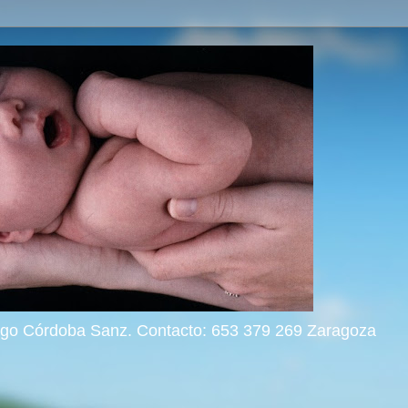
rigo Córdoba Sanz. Contacto: 653 379 269 Zaragoza