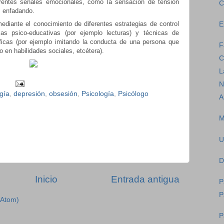
rentes señales emocionales, como la sensación de tensión
C
 enfadando.
diante el conocimiento de diferentes estrategias de control
E
ias psico-educativas (por ejemplo lecturas) y técnicas de
ficas (por ejemplo imitando la conducta de una persona que
F
en habilidades sociales, etcétera).
C
L
N
gía
,
depresión
,
obsesión
,
Psicología
,
Psicólogo
A
M
U
D
Inicio
Entrada antigua
P
P
(Atom)
P