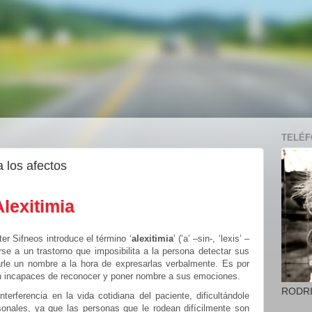
TELÉFO
a los afectos
Alexitimia
er Sifneos introduce el término ‘
alexitimia
’ (‘a’ –sin-, ‘lexis’ –
rirse a un trastorno que imposibilita a la persona detectar sus
arle un nombre a la hora de expresarlas verbalmente. Es por
on incapaces de reconocer y poner nombre a sus emociones.
RODR
erferencia en la vida cotidiana del paciente, dificultándole
sonales, ya que las personas que le rodean difícilmente son