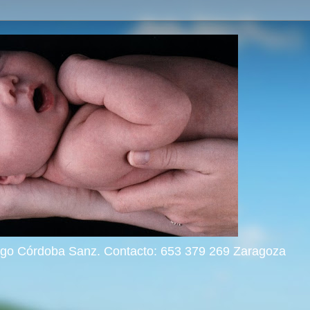
rigo Córdoba Sanz. Contacto: 653 379 269 Zaragoza