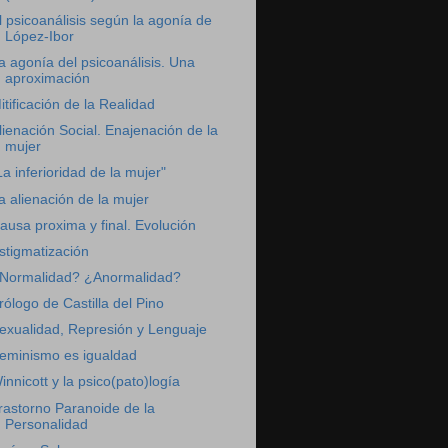
l psicoanálisis según la agonía de
López-Ibor
a agonía del psicoanálisis. Una
aproximación
itificación de la Realidad
lienación Social. Enajenación de la
mujer
La inferioridad de la mujer"
a alienación de la mujer
ausa proxima y final. Evolución
stigmatización
Normalidad? ¿Anormalidad?
rólogo de Castilla del Pino
exualidad, Represión y Lenguaje
eminismo es igualdad
innicott y la psico(pato)logía
rastorno Paranoide de la
Personalidad