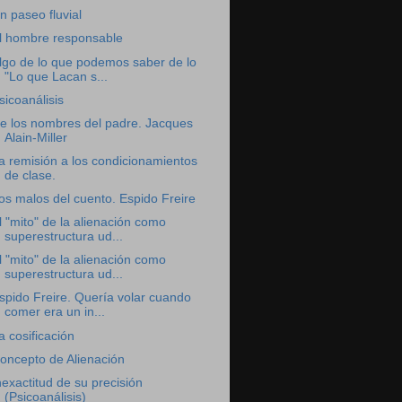
n paseo fluvial
l hombre responsable
lgo de lo que podemos saber de lo
"Lo que Lacan s...
sicoanálisis
e los nombres del padre. Jacques
Alain-Miller
a remisión a los condicionamientos
de clase.
os malos del cuento. Espido Freire
l "mito" de la alienación como
superestructura ud...
l "mito" de la alienación como
superestructura ud...
spido Freire. Quería volar cuando
comer era un in...
a cosificación
oncepto de Alienación
nexactitud de su precisión
(Psicoanálisis)