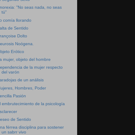
norexia: "No seas nada, no seas
tú"
o comía llorando
alta de Sentido
rançoise Dolto
eurosis Noógena.
bjeto Erótico
a mujer, objeto del hombre
ependencia de la mujer respecto
del varón
aradojas de un análisis
ujeres, Hombres, Poder
encilla Pasión
l embrutecimiento de la psicología
sclarecer
eseo de Sentido
na férrea disciplina para sostener
un sabrr vivo