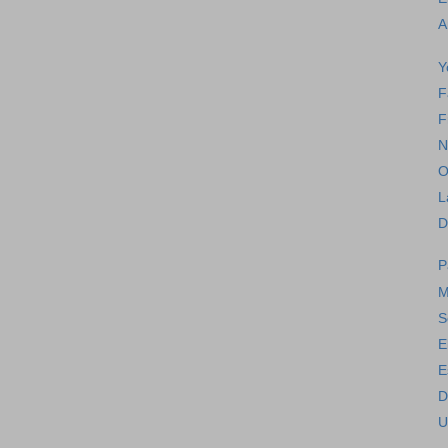
A
Y
F
F
N
O
L
D
P
M
S
E
E
D
U