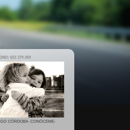
NO: 653 379 269
IGO CÓRDOBA -CONÓCEME-