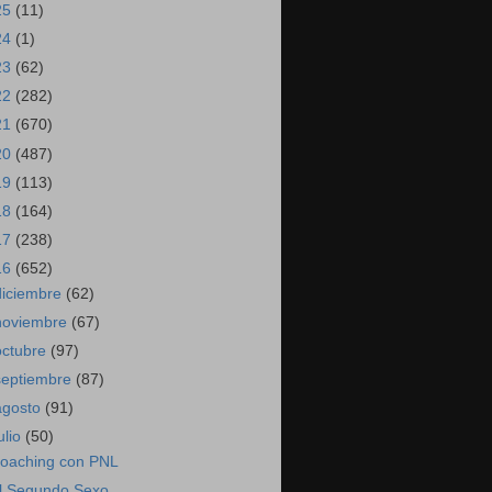
25
(11)
24
(1)
23
(62)
22
(282)
21
(670)
20
(487)
19
(113)
18
(164)
17
(238)
16
(652)
diciembre
(62)
noviembre
(67)
octubre
(97)
septiembre
(87)
agosto
(91)
ulio
(50)
oaching con PNL
l Segundo Sexo