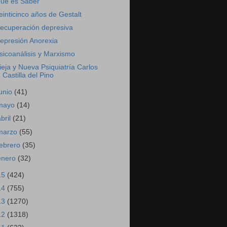
ué es Saber
einticinco años de Gestalt
ecuperación depresiva
epresión Anorexia
sicoanálisis y Marxismo
ieja y Nueva Psiquiatría Carlos
Castilla del Pino
junio
(41)
mayo
(14)
abril
(21)
marzo
(55)
febrero
(35)
enero
(32)
15
(424)
14
(755)
13
(1270)
12
(1318)