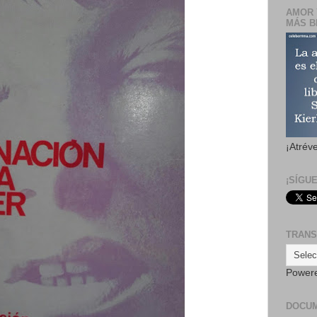
AMOR 
MÁS B
¡Atrév
¡SÍGU
TRANS
Power
DOCU