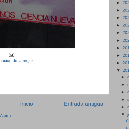
►
20
►
20
►
20
►
20
►
20
►
20
►
20
►
20
enación de la mujer
►
20
▼
20
►
►
►
►
Inicio
Entrada antigua
►
▼
j
(Atom)
C
E