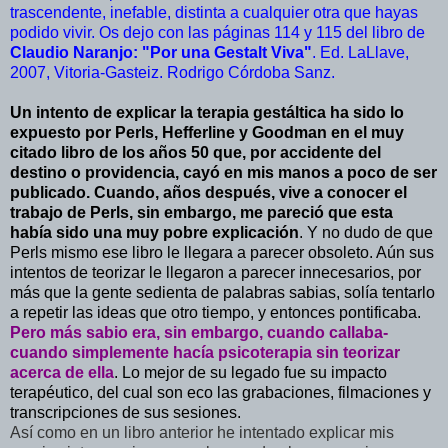
trascendente, inefable, distinta a cualquier otra que hayas
podido vivir. Os dejo con las páginas 114 y 115 del libro de
Claudio Naranjo: "Por una Gestalt Viva"
. Ed. LaLlave,
2007, Vitoria-Gasteiz. Rodrigo Córdoba Sanz.
Un intento de explicar la terapia gestáltica ha sido lo
expuesto por Perls, Hefferline y Goodman en el muy
citado libro de los años 50 que, por accidente del
destino o providencia, cayó en mis manos a poco de ser
publicado. Cuando, años después, vive a conocer el
trabajo de Perls, sin embargo, me pareció que esta
había sido una muy pobre explicación
. Y no dudo de que
Perls mismo ese libro le llegara a parecer obsoleto. Aún sus
intentos de teorizar le llegaron a parecer innecesarios, por
más que la gente sedienta de palabras sabias, solía tentarlo
a repetir las ideas que otro tiempo, y entonces pontificaba.
Pero más sabio era, sin embargo, cuando callaba-
cuando simplemente hacía psicoterapia sin teorizar
acerca de ella
. Lo mejor de su legado fue su impacto
terapéutico, del cual son eco las grabaciones, filmaciones y
transcripciones de sus sesiones.
Así como en un libro anterior he intentado explicar mis