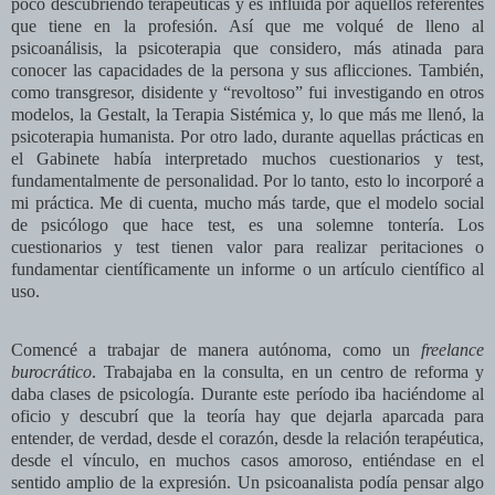
poco descubriendo terapéuticas y es influida por aquellos referentes
que tiene en la profesión. Así que me volqué de lleno al
psicoanálisis, la psicoterapia que considero, más atinada para
conocer las capacidades de la persona y sus aflicciones. También,
como transgresor, disidente y “revoltoso” fui investigando en otros
modelos, la Gestalt, la Terapia Sistémica y, lo que más me llenó, la
psicoterapia humanista. Por otro lado, durante aquellas prácticas en
el Gabinete había interpretado muchos cuestionarios y test,
fundamentalmente de personalidad. Por lo tanto, esto lo incorporé a
mi práctica. Me di cuenta, mucho más tarde, que el modelo social
de psicólogo que hace test, es una solemne tontería. Los
cuestionarios y test tienen valor para realizar peritaciones o
fundamentar científicamente un informe o un artículo científico al
uso.
Comencé a trabajar de manera autónoma, como un
freelance
burocrático
. Trabajaba en la consulta, en un centro de reforma y
daba clases de psicología. Durante este período iba haciéndome al
oficio y descubrí que la teoría hay que dejarla aparcada para
entender, de verdad, desde el corazón, desde la relación terapéutica,
desde el vínculo, en muchos casos amoroso, entiéndase en el
sentido amplio de la expresión. Un psicoanalista podía pensar algo