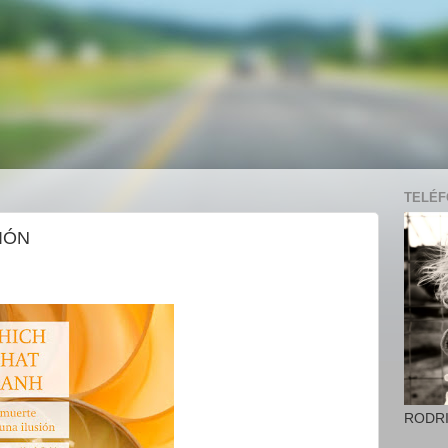
TELÉFO
IÓN
RODR