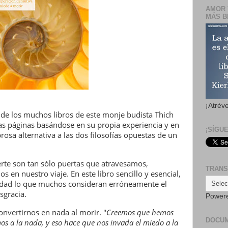
AMOR 
MÁS B
¡Atrév
n de los muchos libros de este monje budista Thich
as páginas basándose en su propia experiencia y en
¡SÍGU
sa alternativa a las dos filosofías opuestas de un
erte son tan sólo puertas que atravesamos,
TRANS
 en nuestro viaje. En este libro sencillo y esencial,
idad lo que muchos consideran erróneamente el
sgracia.
Power
nvertirnos en nada al morir. "
Creemos que hemos
DOCU
os a la nada, y eso hace que nos invada el miedo a la