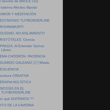
l Secreto de BRUCE LEE
rastorno Afectivo Bipolar
UMOR Y MEDITACIÓN
ESTIMONIO TLP/BORDERLINE
RISHNAMURTI
OLEDAD, NO AISLAMIENTO
RISTÓTELES: Ciencia
PINOZA. Al Entender Somos
Libres
EMA CHÖDRÖN. PACIENCIA
DUARDO GALEANO 🇺🇾Miedo
ESILIENCIA
scritura CREATIVA
ERAPIA HOLÍSTICA
SICOSIS EN EL
TLP/BORDERLINE
or qué SUFRIMOS ??
ITO DE LA CAVERNA