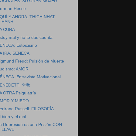
ÓCRATES. SU GRAN MUJER
erman Hesse
QUÍ Y AHORA. THICH NHAT
HANH
A CURA
stoy mal y no te das cuenta
ÉNECA: Estoicismo
A IRA. SÉNECA
igmund Freud: Pulsión de Muerte
udismo: AMOR
ÉNECA. Entrevista Motivacional
ENEDETTI 🌹📚
A OTRA Psiquiatría
MOR Y MIEDO
ertrand Russell: FILOSOFÍA
l bien y el mal
a Depresión es una Prisión CON
LLAVE