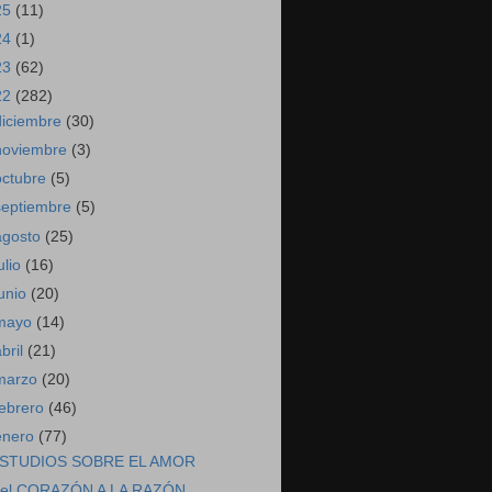
25
(11)
24
(1)
23
(62)
22
(282)
diciembre
(30)
noviembre
(3)
octubre
(5)
septiembre
(5)
agosto
(25)
ulio
(16)
junio
(20)
mayo
(14)
abril
(21)
marzo
(20)
febrero
(46)
enero
(77)
STUDIOS SOBRE EL AMOR
el CORAZÓN A LA RAZÓN