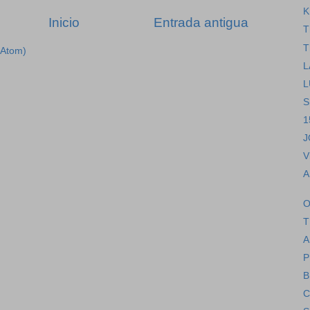
K
Inicio
Entrada antigua
T
T
(Atom)
L
L
S
1
J
V
A
O
T
A
P
B
C