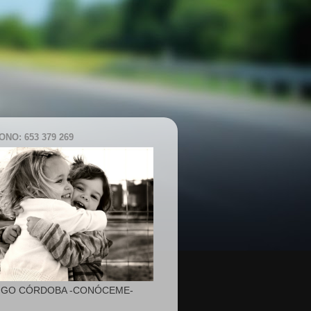
NO: 653 379 269
IGO CÓRDOBA -CONÓCEME-