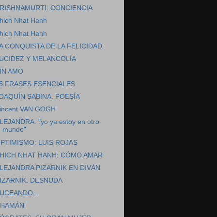
RISHNAMURTI: CONCIENCIA
hich Nhat Hanh
hich Nhat Hanh
A CONQUISTA DE LA FELICIDAD
UCIDEZ Y MELANCOLÍA
IN AMO
5 FRASES ESENCIALES
OAQUÍN SABINA. POESÍA
incent VAN GOGH
LEJANDRA. "yo ya estoy en otro
mundo"
PTIMISMO: LUIS ROJAS
HICH NHAT HANH: CÓMO AMAR
LEJANDRA PIZARNIK EN DIVÁN
IZARNIK. DESNUDA
UCEANDO...
HAMÁN