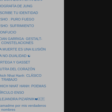
IOGRAFÍA DE JUNG
SCRIBE TU IDENTIDAD
SHO : PURO FUEGO
SHO: SUFRIMIENTO
ONFUCIO
OAN GARRIGA: GESTALT-
CONSTELACIONES
A MUERTE ES UNA ILUSIÓN
A NO-DUALIDAD ☯️
RTEGA Y GASSET
UTRA DEL CORAZÓN
hich Nhat Hanh: CLÁSICO
TRABAJO
HICH NHAT HANH: POEMAS
ÍRCULO ENSO
LEJANDRA PIZARNIK❤️🇦🇷
lamadme por mis verdaderos
nombres