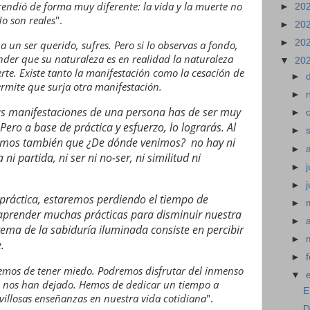
endió de forma muy diferente: la vida y la muerte no
►
20
o son reales
".
►
20
►
20
 un ser querido, sufres. Pero si lo observas a fondo,
der que su naturaleza es en realidad la naturaleza
▼
20
te. Existe tanto la manifestación como la cesación de
►
ermite que surja otra manifestación.
►
as manifestaciones de una persona has de ser muy
►
ero a base de práctica y esfuerzo, lo lograrás. Al
►
remos también que ¿De dónde venimos? no hay ni
►
ni partida, ni ser ni no-ser, ni similitud ni
►
j
►
práctica, estaremos perdiendo el tiempo de
►
prender muchas prácticas para disminuir nuestra
►
crema de la sabiduría iluminada consiste en percibir
►
.
►
remos de tener miedo. Podremos disfrutar del inmenso
▼
 nos han dejado. Hemos de dedicar un tiempo a
E
villosas enseñanzas en nuestra vida cotidiana
".
D