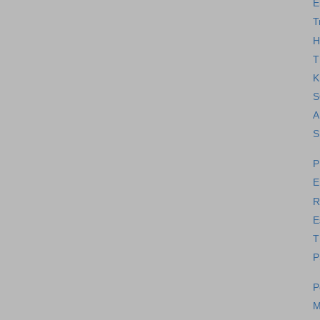
E
T
H
T
K
S
A
S
P
E
R
E
T
P
P
M