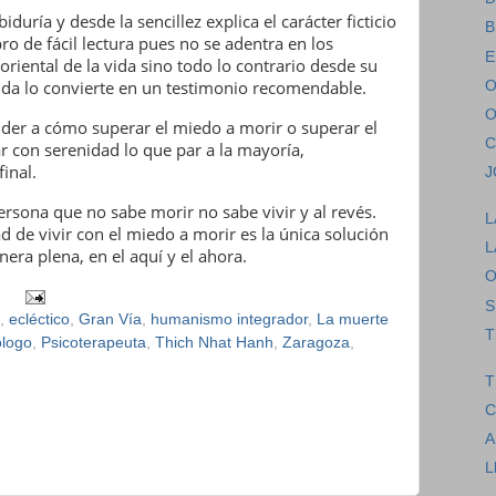
uría y desde la sencillez explica el carácter ficticio
B
bro de fácil lectura pues no se adentra en los
E
 oriental de la vida sino todo lo contrario desde su
uda lo convierte en un testimonio recomendable.
O
O
ender a cómo superar el miedo a morir o superar el
C
 con serenidad lo que par a la mayoría,
inal.
J
persona que no sabe morir no sabe vivir y al revés.
L
ad de vivir con el miedo a morir es la única solución
L
era plena, en el aquí y el ahora.
O
S
,
ecléctico
,
Gran Vía
,
humanismo integrador
,
La muerte
T
ólogo
,
Psicoterapeuta
,
Thich Nhat Hanh
,
Zaragoza
,
T
C
A
L