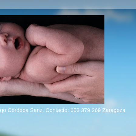
rigo Córdoba Sanz. Contacto: 653 379 269 Zaragoza