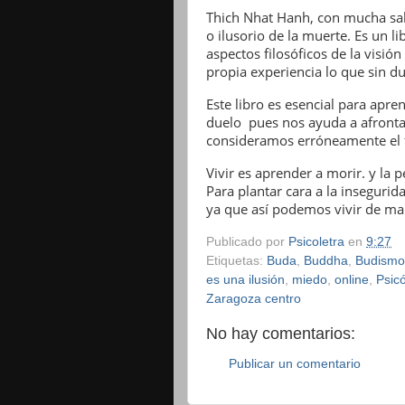
Thich Nhat Hanh, con mucha sabid
o ilusorio de la muerte. Es un li
aspectos filosóficos de la visión
propia experiencia lo que sin d
Este libro es esencial para apr
duelo pues nos ayuda a afrontar
consideramos erróneamente el f
Vivir es aprender a morir. y la 
Para plantar cara a la insegurid
ya que así podemos vivir de man
Publicado por
Psicoletra
en
9:27
Etiquetas:
Buda
,
Buddha
,
Budismo
es una ilusión
,
miedo
,
online
,
Psic
Zaragoza centro
No hay comentarios:
Publicar un comentario