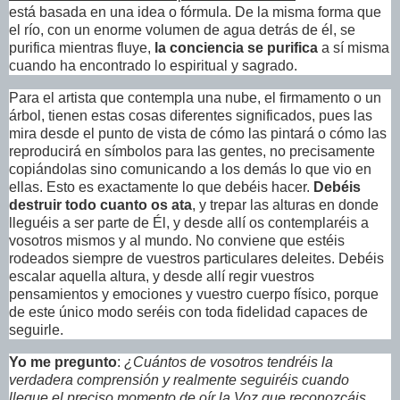
está basada en una idea o fórmula. De la misma forma que
el río, con un enorme volumen de agua detrás de él, se
purifica mientras fluye,
la conciencia se purifica
a sí misma
cuando ha encontrado lo espiritual y sagrado.
Para el artista que contempla una nube, el firmamento o un
árbol, tienen estas cosas diferentes significados, pues las
mira desde el punto de vista de cómo las pintará o cómo las
reproducirá en símbolos para las gentes, no precisamente
copiándolas sino comunicando a los demás lo que vio en
ellas. Esto es exactamente lo que debéis hacer.
Debéis
destruir todo cuanto os ata
, y trepar las alturas en donde
lleguéis a ser parte de Él, y desde allí os contemplaréis a
vosotros mismos y al mundo. No conviene que estéis
rodeados siempre de vuestros particulares deleites. Debéis
escalar aquella altura, y desde allí regir vuestros
pensamientos y emociones y vuestro cuerpo físico, porque
de este único modo seréis con toda fidelidad capaces de
seguirle.
Yo me pregunto
:
¿Cuántos de vosotros tendréis la
verdadera comprensión y realmente seguiréis cuando
llegue el preciso momento de oír la Voz que reconozcáis