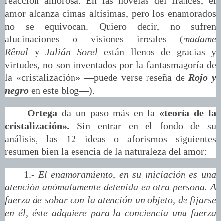
reacción amorosa. En las novelas del francés, el
amor alcanza cimas altísimas, pero los enamorados
no se equivocan. Quiero decir, no sufren
alucinaciones o visiones irreales (
madame
Rênal
y
Julián Sorel
están llenos de gracias y
virtudes, no son inventados por la fantasmagoría de
la «cristalización» —puede verse reseña de
Rojo y
negro
en este blog—).
Ortega
da un paso más en la
«teoría de la
cristalización»
.
Sin entrar en el fondo de su
análisis, las 12 ideas o aforismos siguientes
resumen bien la esencia de la naturaleza del amor:
1.-
El enamoramiento, en su iniciación es una
atención anómalamente detenida en otra persona. A
fuerza de sobar con la atención un objeto, de fijarse
en él, éste adquiere para la conciencia una fuerza