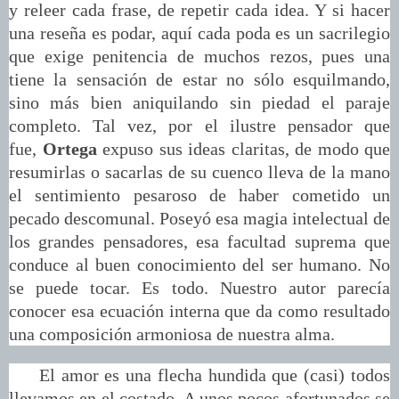
y releer cada frase, de repetir cada idea. Y si hacer
una reseña es podar, aquí cada poda es un sacrilegio
que exige penitencia de muchos rezos, pues una
tiene la sensación de estar no sólo esquilmando,
sino más bien aniquilando sin piedad el paraje
completo. Tal vez, por el ilustre pensador que
fue,
Ortega
expuso sus ideas claritas, de modo que
resumirlas o sacarlas de su cuenco lleva de la mano
el sentimiento pesaroso de haber cometido un
pecado descomunal. Poseyó esa magia intelectual de
los grandes pensadores, esa facultad suprema que
conduce al buen conocimiento del ser humano. No
se puede tocar. Es todo. Nuestro autor parecía
conocer esa ecuación interna que da como resultado
una composición armoniosa de nuestra alma.
El amor es una flecha hundida que (casi) todos
llevamos en el costado. A unos pocos afortunados se