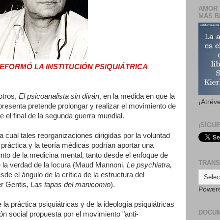
AMOR 
MÁS B
EFORMÓ LA INSTITUCIÓN PSIQUIÁTRICA
otros,
El psicoanalista sin diván
, en la medida en que la
¡Atrév
epresenta pretende prolongar y realizar el movimiento de
de el final de la segunda guerra mundial.
¡SÍGU
a cual tales reorganizaciones dirigidas por la voluntad
a práctica y la teoría médicas podrían aportar una
nto de la medicina mental, tanto desde el enfoque de
TRANS
e la verdad de la locura (Maud Mannoni,
Le psychiatra,
esde el ángulo de la crítica de la estructura del
er Gentis,
Las tapas del manicomio
).
Power
la práctica psiquiátricas y de la ideología psiquiátricas
DOCU
ión social propuesta por el movimiento "anti-