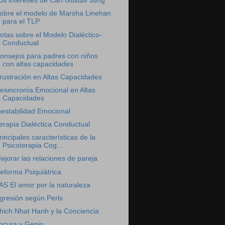
os intereses de Carl Gustav Jung
obre el modelo de Marsha Linehan
para el TLP
otas sobre el Modelo Dialéctico-
Conductual
onsejos para padres con niños
con altas capacidades
rustración en Altas Capacidades
esincronía Emocional en Altas
Capacidades
nestabilidad Emocional
erapia Dialéctica Conductual
rincipales características de la
Psicoterapia Cog...
ejorar las relaciones de pareja
eforma Psiquiátrica
AS El amor por la naturaleza
gresión según Perls
hich Nhat Hanh y la Conciencia
ocura y Genio