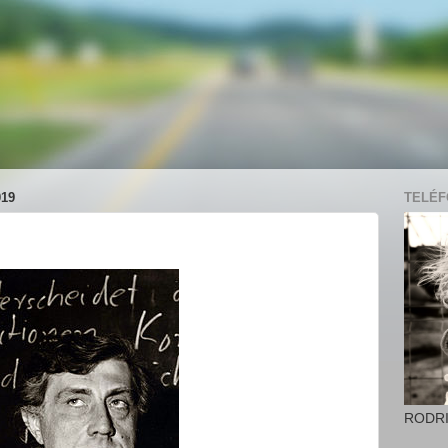
19
TELÉFO
RODR