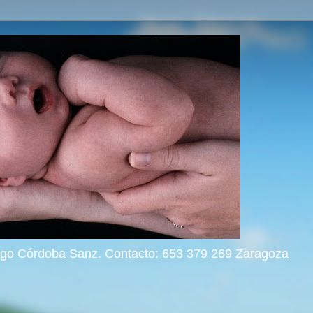
rigo Córdoba Sanz. Contacto: 653 379 269 Zaragoza