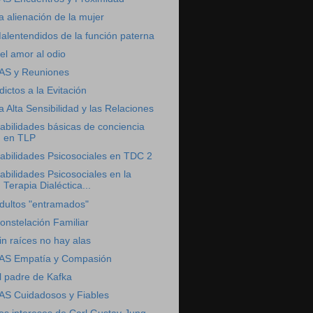
a alienación de la mujer
alentendidos de la función paterna
el amor al odio
AS y Reuniones
dictos a la Evitación
a Alta Sensibilidad y las Relaciones
abilidades básicas de conciencia
en TLP
abilidades Psicosociales en TDC 2
abilidades Psicosociales en la
Terapia Dialéctica...
dultos "entramados"
onstelación Familiar
in raíces no hay alas
AS Empatía y Compasión
l padre de Kafka
AS Cuidadosos y Fiables