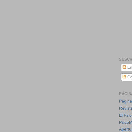
SUSCR
En
Co
PÁGIN
Página
Revist
El Psic
Psico
Apertu