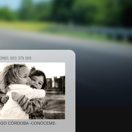
NO: 653 379 269
IGO CÓRDOBA -CONÓCEME-