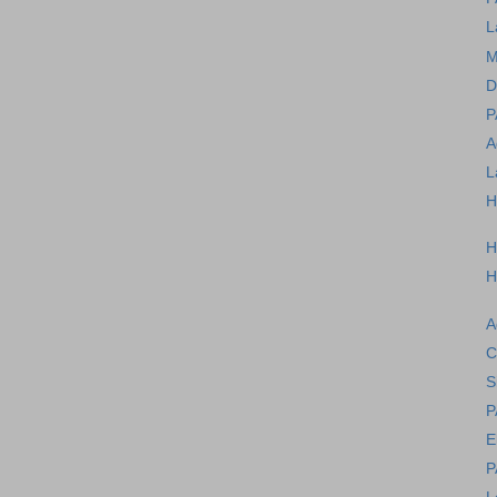
L
M
D
P
A
L
H
H
H
A
C
S
P
E
P