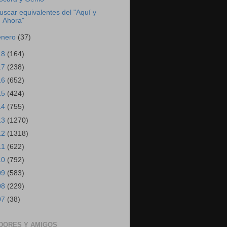
uscar equivalentes del "Aquí y
Ahora"
enero
(37)
18
(164)
17
(238)
16
(652)
15
(424)
14
(755)
13
(1270)
12
(1318)
11
(622)
10
(792)
09
(583)
08
(229)
07
(38)
DORES Y AMIGOS