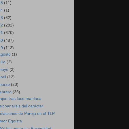
25
(11)
24
(1)
23
(62)
22
(282)
21
(670)
20
(487)
19
(113)
agosto
(1)
ulio
(2)
mayo
(2)
abril
(12)
marzo
(23)
febrero
(36)
ajón tras fase maníaca
sicoanálisis del carácter
elaciones de Pareja en el TLP
mor Egoísta
AS Encuentros y Proximidad