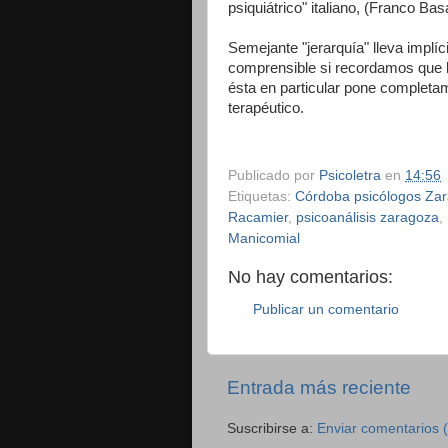
psiquiátrico" italiano, (Franco Bas
Semejante "jerarquía" lleva implíc
comprensible si recordamos que la
ésta en particular pone completame
terapéutico.
Publicado por
Psicoletra
en
14:56
Etiquetas:
Córdoba psicólogos Za
Racamier
,
psicoanálisis zaragoza
,
Manicomial
No hay comentarios:
Publicar un comentario
Entrada más reciente
Suscribirse a:
Enviar comentarios 