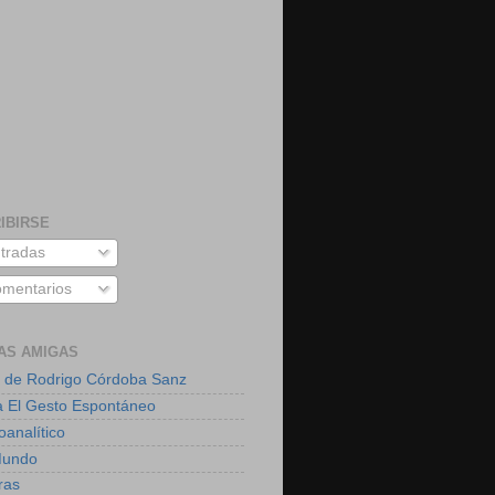
IBIRSE
tradas
mentarios
AS AMIGAS
 de Rodrigo Córdoba Sanz
a El Gesto Espontáneo
oanalítico
Mundo
ras