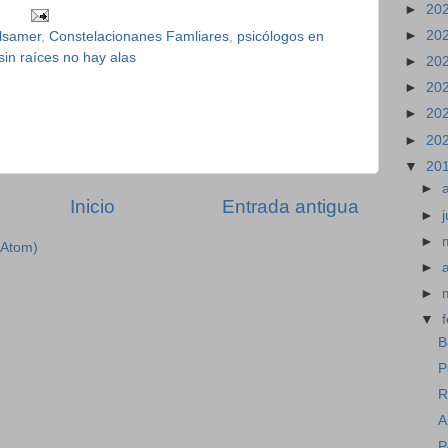
►
20
►
20
Ulsamer
,
Constelacionanes Famliares
,
psicólogos en
sin raíces no hay alas
►
20
►
20
►
20
►
20
▼
20
►
Inicio
Entrada antigua
►
j
►
(Atom)
►
►
▼
B
P
R
A
P