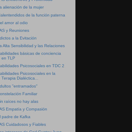
a alienación de la mujer
alentendidos de la función paterna
el amor al odio
AS y Reuniones
dictos a la Evitación
a Alta Sensibilidad y las Relaciones
abilidades básicas de conciencia
en TLP
abilidades Psicosociales en TDC 2
abilidades Psicosociales en la
Terapia Dialéctica...
dultos "entramados"
onstelación Familiar
in raíces no hay alas
AS Empatía y Compasión
l padre de Kafka
AS Cuidadosos y Fiables