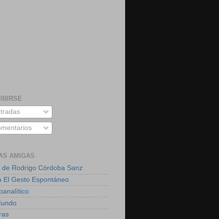
IBIRSE
tradas
mentarios
AS AMIGAS
 de Rodrigo Córdoba Sanz
a El Gesto Espontáneo
oanalítico
Mundo
ras