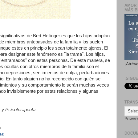
AMOR 
MÁS B
gnificativos de Bert Hellinger es que los hijos adoptan
e miembros antepasados de la familia y los suelen
nque estos en principio les sean totalmente ajenos. El
 para designar este fenómeno es "la trama". Los hijos,
n "entramados" con estas personas. De esta manera, se
¡Atrév
s ocultas con otros miembros de la familia son el
 depresiones, sentimientos de culpa, perturbaciones
¡SÍGU
dio. En tanto alguien no ha reconocido con quién se
ntimientos y su comportamiento le serán muchas veces
ado invisiblemente por estas relaciones y algunas
.
TRANS
 y Psicoterapeuta.
Power
m
DOCU
es