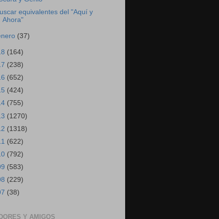
uscar equivalentes del "Aquí y
Ahora"
enero
(37)
18
(164)
17
(238)
16
(652)
15
(424)
14
(755)
13
(1270)
12
(1318)
11
(622)
10
(792)
09
(583)
08
(229)
07
(38)
DORES Y AMIGOS