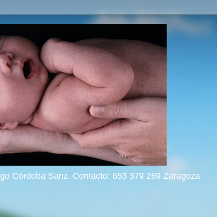
rigo Córdoba Sanz. Contacto: 653 379 269 Zaragoza