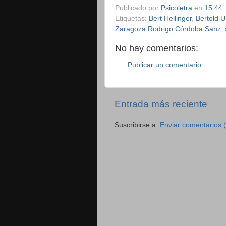
Publicado por
Psicoletra
en
15:44
Etiquetas:
Bert Hellinger
,
Bertold 
Zaragoza Rodrigo Córdoba Sanz
,
No hay comentarios:
Publicar un comentario
Entrada más reciente
Suscribirse a:
Enviar comentarios 