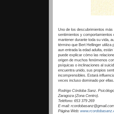
Uno de los descubrimientos más si
sentimientos y comportamientos d
mantener durante toda su vida, au
término que Bert Hellinger utiliza
aun entrada la edad adulta, está
puede explicar cómo las relacione
origen de muchos fenómenos como
psíquicas o inclinaciones al suici
encuentra unido, sus propios se
incomprensibles. Estará influenci
veces incluso dominado por ellas
Rodrigo Córdoba Sanz. Psicólogo
Zaragoza (Zona Centro).
Teléfono: 653 379 269
E-mail: rcordobasanz@gmail.co
Página Web:
www.rcordobasanz.