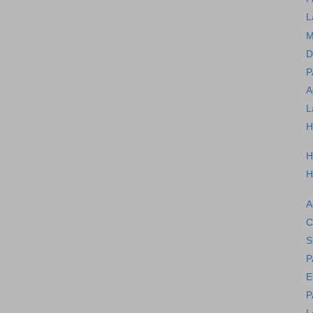
L
M
D
P
A
L
H
H
H
A
C
S
P
E
P