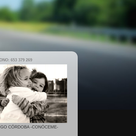
NO: 653 379 269
IGO CÓRDOBA -CONÓCEME-