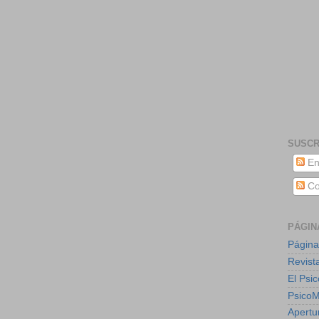
SUSCR
En
Co
PÁGIN
Página
Revist
El Psic
Psico
Apertu