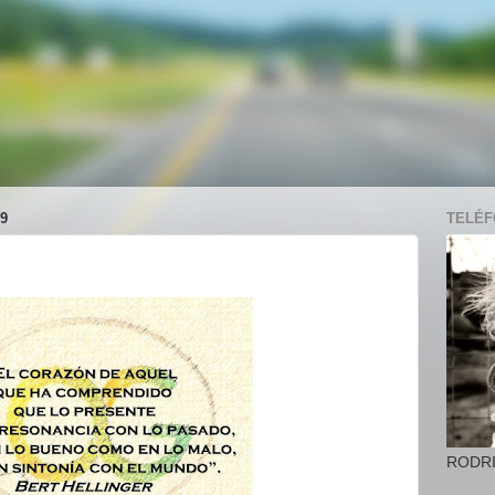
9
TELÉFO
RODR