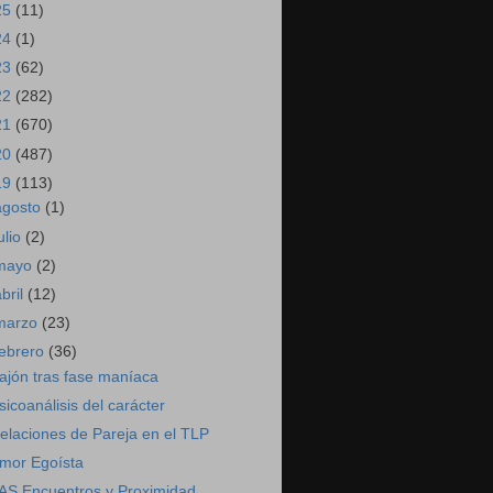
25
(11)
24
(1)
23
(62)
22
(282)
21
(670)
20
(487)
19
(113)
agosto
(1)
ulio
(2)
mayo
(2)
abril
(12)
marzo
(23)
febrero
(36)
ajón tras fase maníaca
sicoanálisis del carácter
elaciones de Pareja en el TLP
mor Egoísta
AS Encuentros y Proximidad