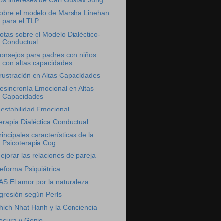
os intereses de Carl Gustav Jung
obre el modelo de Marsha Linehan
para el TLP
otas sobre el Modelo Dialéctico-
Conductual
onsejos para padres con niños
con altas capacidades
rustración en Altas Capacidades
esincronía Emocional en Altas
Capacidades
nestabilidad Emocional
erapia Dialéctica Conductual
rincipales características de la
Psicoterapia Cog...
ejorar las relaciones de pareja
eforma Psiquiátrica
AS El amor por la naturaleza
gresión según Perls
hich Nhat Hanh y la Conciencia
ocura y Genio