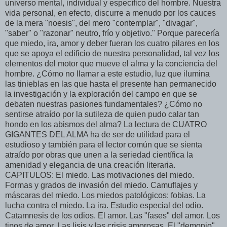
universo mental, individual y específico del hombre. Nuestra
vida personal, en efecto, discurre a menudo por los cauces
de la mera "noesis", del mero "contemplar", "divagar",
"saber" o "razonar" neutro, frío y objetivo." Porque parecería
que miedo, ira, amor y deber fueran los cuatro pilares en los
que se apoya el edificio de nuestra personalidad, tal vez los
elementos del motor que mueve el alma y la conciencia del
hombre. ¿Cómo no llamar a este estudio, luz que ilumina
las tinieblas en las que hasta el presente han permanecido
la investigación y la exploración del campo en que se
debaten nuestras pasiones fundamentales? ¿Cómo no
sentirse atraído por la sutileza de quien pudo calar tan
hondo en los abismos del alma? La lectura de CUATRO
GIGANTES DEL ALMA ha de ser de utilidad para el
estudioso y también para el lector común que se sienta
atraído por obras que unen a la seriedad científica la
amenidad y elegancia de una creación literaria.
CAPITULOS: El miedo. Las motivaciones del miedo.
Formas y grados de invasión del miedo. Camuflajes y
máscaras del miedo. Los miedos patológicos: fobias. La
lucha contra el miedo. La ira. Estudio especial del odio.
Catamnesis de los odios. El amor. Las "fases" del amor. Los
tipos de amor. Las lisis y las crisis amorosas. El "demonio"