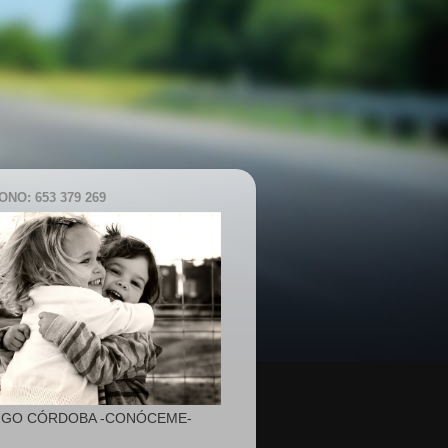
NO: 653 379 269
IGO CÓRDOBA -CONÓCEME-