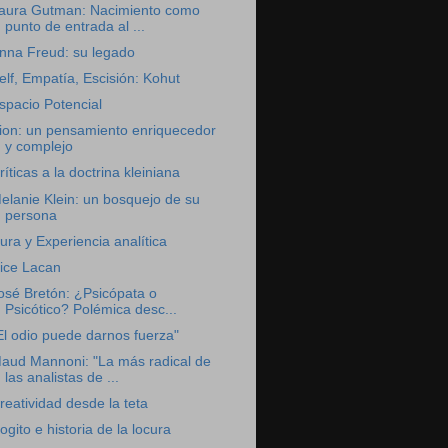
aura Gutman: Nacimiento como
punto de entrada al ...
nna Freud: su legado
elf, Empatía, Escisión: Kohut
spacio Potencial
ion: un pensamiento enriquecedor
y complejo
ríticas a la doctrina kleiniana
elanie Klein: un bosquejo de su
persona
ura y Experiencia analítica
ice Lacan
osé Bretón: ¿Psicópata o
Psicótico? Polémica desc...
El odio puede darnos fuerza"
aud Mannoni: "La más radical de
las analistas de ...
reatividad desde la teta
ogito e historia de la locura