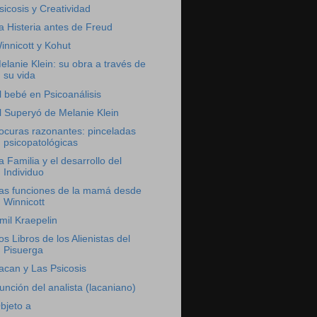
sicosis y Creatividad
a Histeria antes de Freud
innicott y Kohut
elanie Klein: su obra a través de
su vida
l bebé en Psicoanálisis
l Superyó de Melanie Klein
ocuras razonantes: pinceladas
psicopatológicas
a Familia y el desarrollo del
Individuo
as funciones de la mamá desde
Winnicott
mil Kraepelin
os Libros de los Alienistas del
Pisuerga
acan y Las Psicosis
unción del analista (lacaniano)
bjeto a