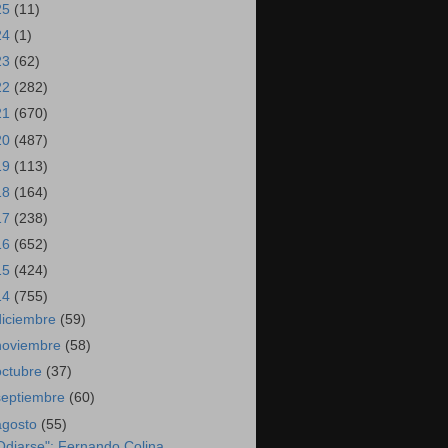
25
(11)
24
(1)
23
(62)
22
(282)
21
(670)
20
(487)
19
(113)
18
(164)
17
(238)
16
(652)
15
(424)
14
(755)
diciembre
(59)
noviembre
(58)
octubre
(37)
septiembre
(60)
agosto
(55)
Odiarse": Fernando Colina