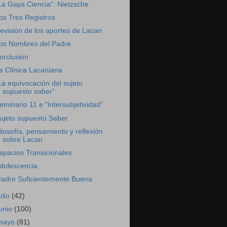
La Gaya Ciencia": Nietzsche
os Tres Registros
evisión de los aportes de Lacan
os Nombres del Padre
orclusión
a Clínica Lacaniana
La equivocación del sujeto
supuesto saber"
eminario 11 e "Intersubjetividad"
ujeto supuesto Saber
ilosofía, pensamiento y reflexión
sobre Lacan
spacios Transicionales
dolescencia
adre Suficientemente Buena
ulio
(42)
junio
(100)
mayo
(81)