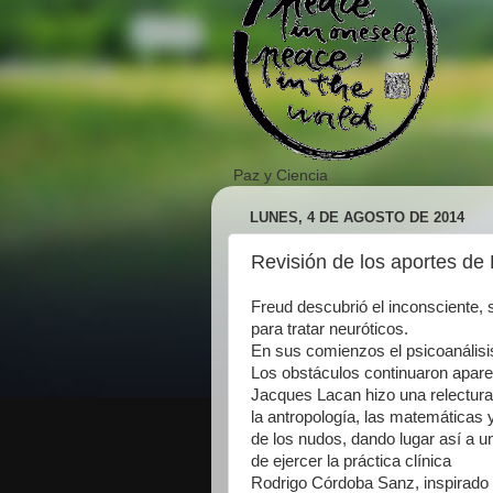
Paz y Ciencia
LUNES, 4 DE AGOSTO DE 2014
Revisión de los aportes de
Freud descubrió el inconsciente, 
para tratar neuróticos.
En sus comienzos el psicoanálisis 
Los obstáculos continuaron apar
Jacques Lacan hizo una relectura 
la antropología, las matemáticas y 
de los nudos, dando lugar así a u
de ejercer la práctica clínica
Rodrigo Córdoba Sanz, inspirado e