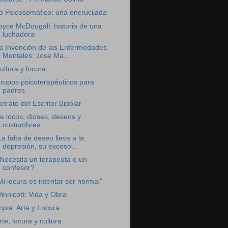
o Psicosomático: una encrucijada
oyce McDougall: historia de una
luchadora
a Invención de las Enfermedades
Mentales: Jose Ma...
ultura y locura
rupos psicoterapéuticos para
padres
etrato del Escritor Bipolar
e locos, dioses, deseos y
costumbres
La falta de deseo lleva a la
depresión, su exceso...
Necesita un terapeuta o un
confesor?
Mi locura es intentar ser normal"
innicott: Vida y Obra
opia: Arte y Locura
rte, locura y cultura