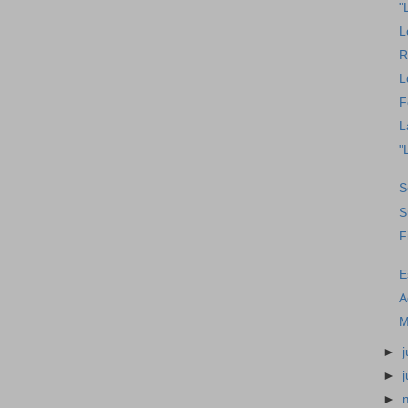
"
L
R
L
F
L
"
S
S
F
E
A
M
►
j
►
►