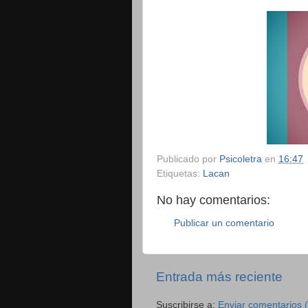
Publicado por
Psicoletra
en
16:47
Etiquetas:
Lacan
No hay comentarios:
Publicar un comentario
Entrada más reciente
Suscribirse a:
Enviar comentarios 