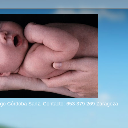
rigo Córdoba Sanz. Contacto: 653 379 269 Zaragoza