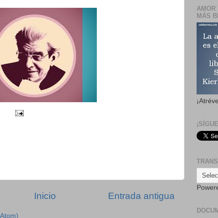
AMOR 
MÁS B
¡Atrév
¡SÍGU
TRANS
Power
Inicio
Entrada antigua
DOCU
(Atom)