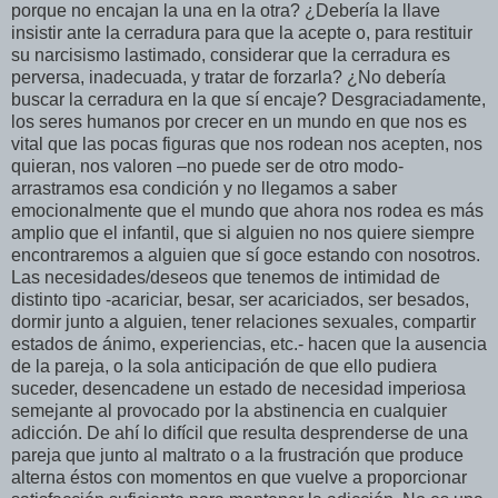
porque no encajan la una en la otra? ¿Debería la llave
insistir ante la cerradura para que la acepte o, para restituir
su narcisismo lastimado, considerar que la cerradura es
perversa, inadecuada, y tratar de forzarla? ¿No debería
buscar la cerradura en la que sí encaje? Desgraciadamente,
los seres humanos por crecer en un mundo en que nos es
vital que las pocas figuras que nos rodean nos acepten, nos
quieran, nos valoren –no puede ser de otro modo-
arrastramos esa condición y no llegamos a saber
emocionalmente que el mundo que ahora nos rodea es más
amplio que el infantil, que si alguien no nos quiere siempre
encontraremos a alguien que sí goce estando con nosotros.
Las necesidades/deseos que tenemos de intimidad de
distinto tipo -acariciar, besar, ser acariciados, ser besados,
dormir junto a alguien, tener relaciones sexuales, compartir
estados de ánimo, experiencias, etc.- hacen que la ausencia
de la pareja, o la sola anticipación de que ello pudiera
suceder, desencadene un estado de necesidad imperiosa
semejante al provocado por la abstinencia en cualquier
adicción. De ahí lo difícil que resulta desprenderse de una
pareja que junto al maltrato o a la frustración que produce
alterna éstos con momentos en que vuelve a proporcionar