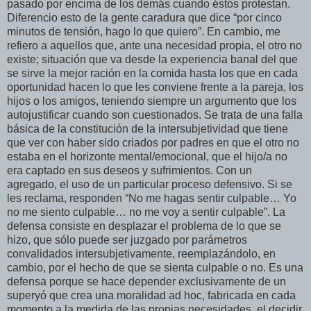
pasado por encima de los demás cuando éstos protestan.
Diferencio esto de la gente caradura que dice “por cinco
minutos de tensión, hago lo que quiero”. En cambio, me
refiero a aquellos que, ante una necesidad propia, el otro no
existe; situación que va desde la experiencia banal del que
se sirve la mejor ración en la comida hasta los que en cada
oportunidad hacen lo que les conviene frente a la pareja, los
hijos o los amigos, teniendo siempre un argumento que los
autojustificar cuando son cuestionados. Se trata de una falla
básica de la constitución de la intersubjetividad que tiene
que ver con haber sido criados por padres en que el otro no
estaba en el horizonte mental/emocional, que el hijo/a no
era captado en sus deseos y sufrimientos. Con un
agregado, el uso de un particular proceso defensivo. Si se
les reclama, responden “No me hagas sentir culpable… Yo
no me siento culpable… no me voy a sentir culpable”. La
defensa consiste en desplazar el problema de lo que se
hizo, que sólo puede ser juzgado por parámetros
convalidados intersubjetivamente, reemplazándolo, en
cambio, por el hecho de que se sienta culpable o no. Es una
defensa porque se hace depender exclusivamente de un
superyó que crea una moralidad ad hoc, fabricada en cada
momento a la medida de las propias necesidades, el decidir