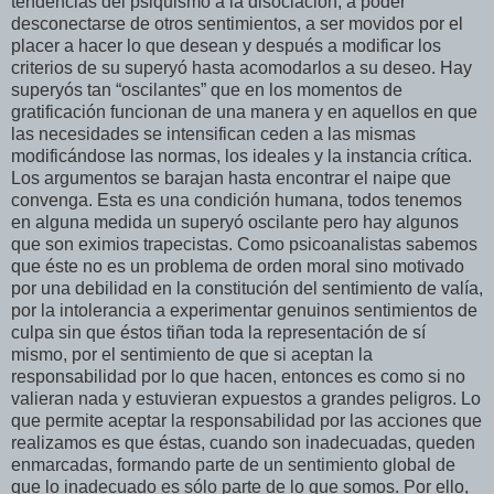
tendencias del psiquismo a la disociación, a poder
desconectarse de otros sentimientos, a ser movidos por el
placer a hacer lo que desean y después a modificar los
criterios de su superyó hasta acomodarlos a su deseo. Hay
superyós tan “oscilantes” que en los momentos de
gratificación funcionan de una manera y en aquellos en que
las necesidades se intensifican ceden a las mismas
modificándose las normas, los ideales y la instancia crítica.
Los argumentos se barajan hasta encontrar el naipe que
convenga. Esta es una condición humana, todos tenemos
en alguna medida un superyó oscilante pero hay algunos
que son eximios trapecistas. Como psicoanalistas sabemos
que éste no es un problema de orden moral sino motivado
por una debilidad en la constitución del sentimiento de valía,
por la intolerancia a experimentar genuinos sentimientos de
culpa sin que éstos tiñan toda la representación de sí
mismo, por el sentimiento de que si aceptan la
responsabilidad por lo que hacen, entonces es como si no
valieran nada y estuvieran expuestos a grandes peligros. Lo
que permite aceptar la responsabilidad por las acciones que
realizamos es que éstas, cuando son inadecuadas, queden
enmarcadas, formando parte de un sentimiento global de
que lo inadecuado es sólo parte de lo que somos. Por ello,