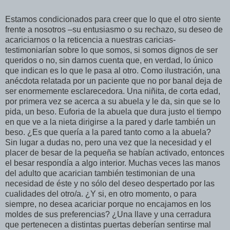
Estamos condicionados para creer que lo que el otro siente
frente a nosotros –su entusiasmo o su rechazo, su deseo de
acariciarnos o la reticencia a nuestras caricias-
testimoniarían sobre lo que somos, si somos dignos de ser
queridos o no, sin darnos cuenta que, en verdad, lo único
que indican es lo que le pasa al otro. Como ilustración, una
anécdota relatada por un paciente que no por banal deja de
ser enormemente esclarecedora. Una niñita, de corta edad,
por primera vez se acerca a su abuela y le da, sin que se lo
pida, un beso. Euforia de la abuela que dura justo el tiempo
en que ve a la nieta dirigirse a la pared y darle también un
beso. ¿Es que quería a la pared tanto como a la abuela?
Sin lugar a dudas no, pero una vez que la necesidad y el
placer de besar de la pequeña se habían activado, entonces
el besar respondía a algo interior. Muchas veces las manos
del adulto que acarician también testimonian de una
necesidad de éste y no sólo del deseo despertado por las
cualidades del otro/a. ¿Y si, en otro momento, o para
siempre, no desea acariciar porque no encajamos en los
moldes de sus preferencias? ¿Una llave y una cerradura
que pertenecen a distintas puertas deberían sentirse mal