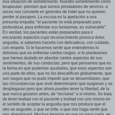
esa situación de sometimiento. Nuestro sometimiento como
terapeutas -piensen que somos prestadores de servicio- a
veces nos convierte en gerentes de hotel que no quieren
perder al pasajero. La excusa es la apelación a una
presunta empatía: “el paciente no está preparado para
profundizar, para enfrentar sus fantasmas, es vulnerable”.
En verdad, los pacientes están preparados para ir
encarando aspectos cuyo reconocimiento provoca dolor,
angustia, si sabemos hacerlo con delicadeza, con cuidado,
con respeto. Si le hacemos sentir que entendemos lo
doloroso que es enfrentar ciertos rasgos, si le planteamos
que hemos dudado en abordar ciertos aspectos de sus
sentimientos, de sus conductas, pero que pensamos que es
la forma en que podemos ayudarles, que esos aspectos son
una parte de ellos, que no los descalifican globalmente, que
son rasgos que no pudo impedir que se desarrollasen, que
las circunstancias que vivió determinaron que surgieran y se
desplegaran pero que ahora pueden tener la libertad, de la
que nunca gozaron antes, de “recriarse” a sí mismo. Se trata
de tener lealtad con el paciente y lealtad con uno mismo en
el sentido de aceptar la angustia que nos produce que el
otro se angustie, o que se irrite, o que nos haga sentir que
nos abandonará. Muchas terapias en que no pasa nada, en