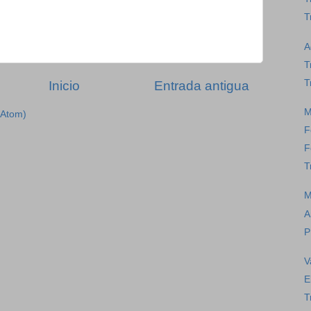
T
A
T
T
Inicio
Entrada antigua
M
(Atom)
F
F
T
M
A
P
V
E
T