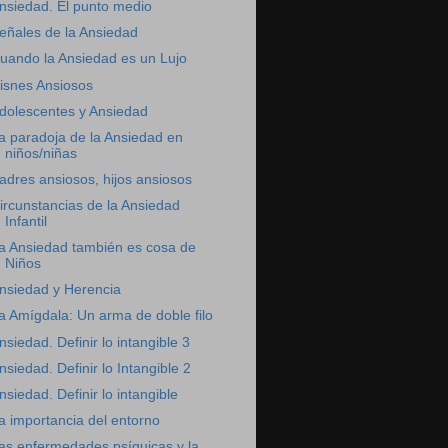
nsiedad. El punto medio
eñales de la Ansiedad
uando la Ansiedad es un Lujo
isnes Ansiosos
dolescentes y Ansiedad
a paradoja de la Ansiedad en
niños/niñas
adres ansiosos, hijos ansiosos
ircunstancias de la Ansiedad
Infantil
a Ansiedad también es cosa de
Niños
nsiedad y Herencia
a Amígdala: Un arma de doble filo
nsiedad. Definir lo intangible 3
nsiedad. Definir lo Intangible 2
nsiedad. Definir lo intangible
a importancia del entorno
as enfermedades psíquicas y la