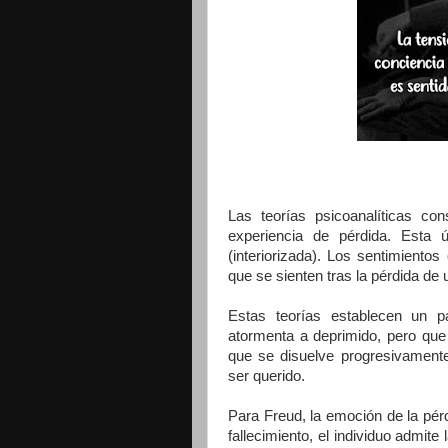
Las teorías psicoanalíticas co
experiencia de pérdida. Esta 
(interiorizada). Los sentimient
que se sienten tras la pérdida de 
Estas teorías establecen un p
atormenta a deprimido, pero que 
que se disuelve progresivament
ser querido.
Para Freud, la emoción de la pérd
fallecimiento, el individuo admite