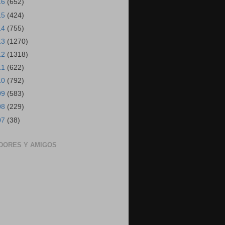
16
(652)
15
(424)
14
(755)
13
(1270)
12
(1318)
11
(622)
10
(792)
09
(583)
08
(229)
07
(38)
DORES Y AMIGOS