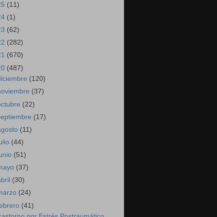
25
(11)
24
(1)
23
(62)
22
(282)
21
(670)
20
(487)
diciembre
(120)
noviembre
(37)
octubre
(22)
septiembre
(17)
agosto
(11)
ulio
(44)
junio
(51)
mayo
(37)
abril
(30)
marzo
(24)
febrero
(41)
rastorno por Estrés Postraumático