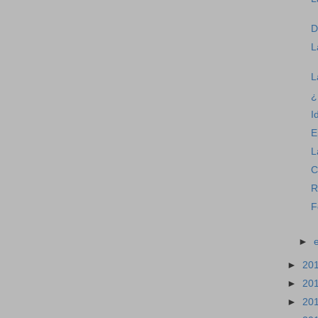
D
L
L
¿
I
E
L
C
R
F
►
►
20
►
20
►
20