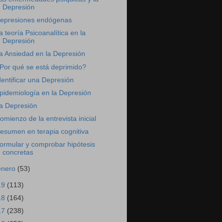
Depresión
epresiones endógenas
a teoría Psicoanalítica en la
Depresión
a Ansiedad en la Depresión
Por qué se está deprimido?
dentificar una Depresión
pidemiología en la Depresión
a Depresión
omienzo de la entrevista inicial
esumen en terapia cognitiva
ormular y comprobar hipótesis
concretas
enero
(53)
19
(113)
18
(164)
17
(238)