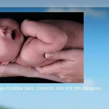
rigo Córdoba Sanz. Contacto: 653 379 269 Zaragoza