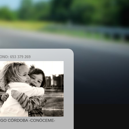
NO: 653 379 269
IGO CÓRDOBA -CONÓCEME-