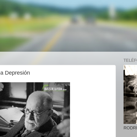
TELÉFO
 la Depresión
RODR