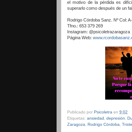
el motivo de la pérdida es difí
superarlo como después de un fal
Rodrigo Córdoba Sanz. Nº Col: A
Tfno.: 653 379 269
Instagram: @psicoletrazaragoza
Página Web:
www.rcordobasanz.
Publicado por
Psicoletra
en
9:02
Etiquetas:
ansiedad
,
depresión
,
Du
Zaragoza
,
Rodrigo Córdoba
,
Trist