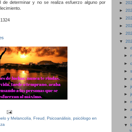
cil de determinar y no se realiza esfuerzo alguno por
►
20
lecimiento.
►
20
►
20
-1324
►
20
►
20
es
▼
20
►
►
►
►
►
►
j
►
►
►
►
elo y Melancolía
,
Freud
,
Psicoanálisis
,
psicólogo en
eza
▼
T