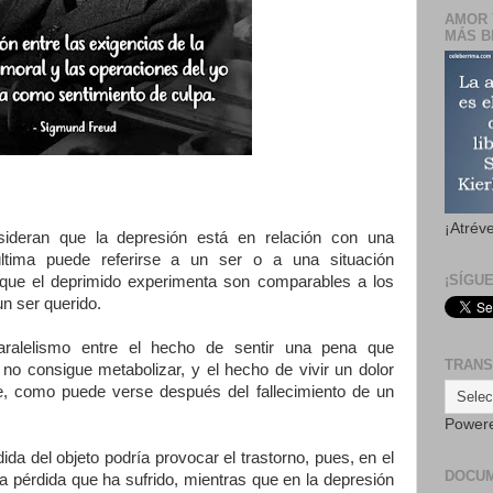
AMOR 
MÁS B
¡Atrév
nsideran que la depresión está en relación con una
última puede referirse a un ser o a una situación
¡SÍGU
os que el deprimido experimenta son comparables a los
un ser querido.
aralelismo entre el hecho de sentir una pena que
TRANS
no consigue metabolizar, y el hecho de vivir un dolor
e, como puede verse después del fallecimiento de un
Power
ida del objeto podría provocar el trastorno, pues, en el
DOCU
 la pérdida que ha sufrido, mientras que en la depresión