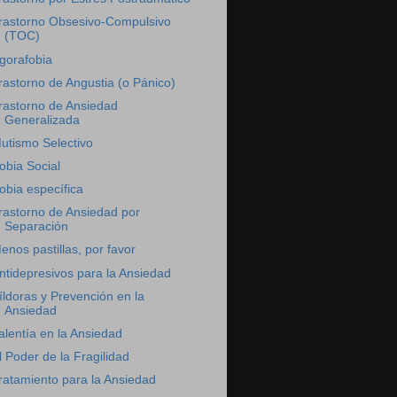
rastorno Obsesivo-Compulsivo
(TOC)
gorafobia
rastorno de Angustia (o Pánico)
rastorno de Ansiedad
Generalizada
utismo Selectivo
obia Social
obia específica
rastorno de Ansiedad por
Separación
enos pastillas, por favor
ntidepresivos para la Ansiedad
íldoras y Prevención en la
Ansiedad
alentía en la Ansiedad
l Poder de la Fragilidad
ratamiento para la Ansiedad