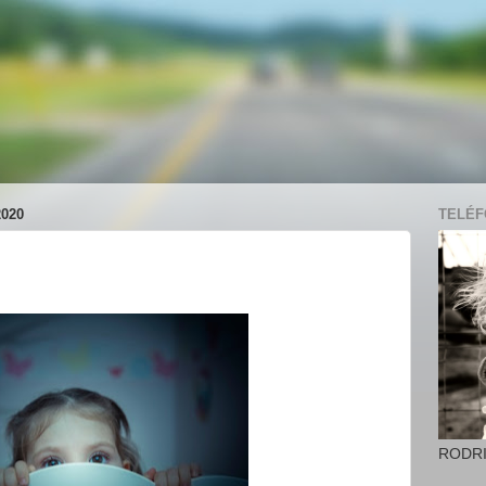
020
TELÉFO
RODR