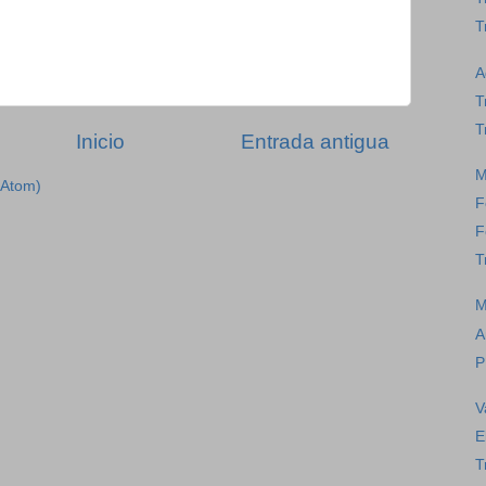
T
A
T
T
Inicio
Entrada antigua
M
(Atom)
F
F
T
M
A
P
V
E
T