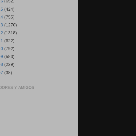
16
(652)
15
(424)
14
(755)
13
(1270)
12
(1318)
11
(622)
10
(792)
09
(583)
08
(229)
07
(38)
DORES Y AMIGOS