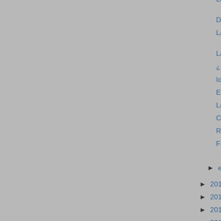
D
L
L
¿
I
E
L
C
R
F
►
►
20
►
20
►
20