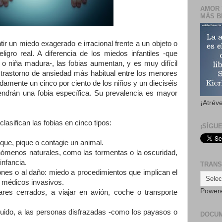
AMOR 
MÁS B
tir un miedo exagerado e irracional frente a un objeto o
ligro real. A diferencia de los miedos infantiles -que
o niña madura-, las fobias aumentan, y es muy difícil
 trastorno de ansiedad más habitual entre los menores
amente un cinco por ciento de los niños y un dieciséis
tendrán una fobia específica. Su prevalencia es mayor
¡Atrév
sifican las fobias en cinco tipos:
¡SÍGU
aque, pique o contagie un animal.
enómenos naturales, como las tormentas o la oscuridad,
infancia.
TRANS
iones o al daño: miedo a procedimientos que implican el
 médicos invasivos.
Power
gares cerrados, a viajar en avión, coche o transporte
 ruido, a las personas disfrazadas -como los payasos o
DOCU