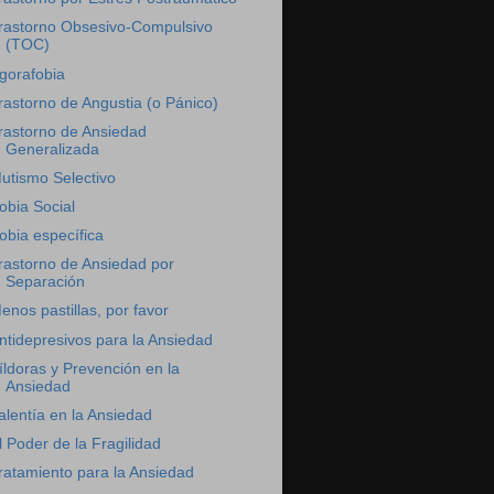
rastorno Obsesivo-Compulsivo
(TOC)
gorafobia
rastorno de Angustia (o Pánico)
rastorno de Ansiedad
Generalizada
utismo Selectivo
obia Social
obia específica
rastorno de Ansiedad por
Separación
enos pastillas, por favor
ntidepresivos para la Ansiedad
íldoras y Prevención en la
Ansiedad
alentía en la Ansiedad
l Poder de la Fragilidad
ratamiento para la Ansiedad