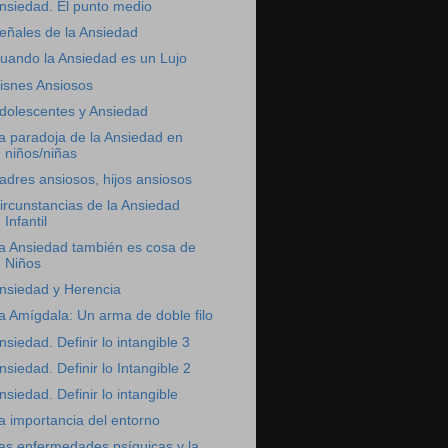
nsiedad. El punto medio
eñales de la Ansiedad
uando la Ansiedad es un Lujo
isnes Ansiosos
dolescentes y Ansiedad
a paradoja de la Ansiedad en
niños/niñas
adres ansiosos, hijos ansiosos
ircunstancias de la Ansiedad
Infantil
a Ansiedad también es cosa de
Niños
nsiedad y Herencia
a Amígdala: Un arma de doble filo
nsiedad. Definir lo intangible 3
nsiedad. Definir lo Intangible 2
nsiedad. Definir lo intangible
a importancia del entorno
as enfermedades psíquicas y la