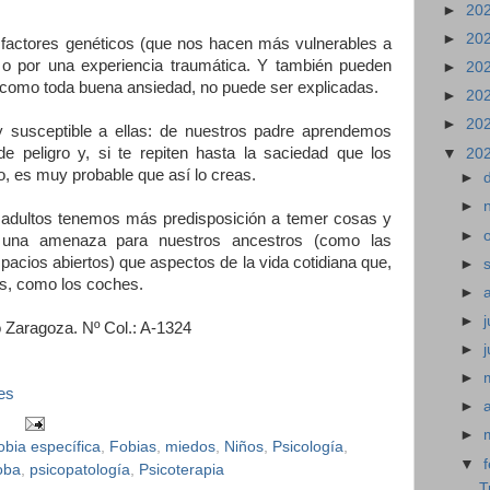
►
20
►
20
 factores genéticos (que nos hacen más vulnerables a
ón o por una experiencia traumática. Y también pueden
►
20
 como toda buena ansiedad, no puede ser explicadas.
►
20
►
20
susceptible a ellas: de nuestros padre aprendemos
e peligro y, si te repiten hasta la saciedad que los
▼
20
o, es muy probable que así lo creas.
►
►
 adultos tenemos más predisposición a temer cosas y
►
n una amenaza para nuestros ancestros (como las
spacios abiertos) que aspectos de la vida cotidiana que,
►
os, como los coches.
►
►
j
 Zaragoza. Nº Col.: A-1324
►
►
es
►
►
obia específica
,
Fobias
,
miedos
,
Niños
,
Psicología
,
▼
oba
,
psicopatología
,
Psicoterapia
T