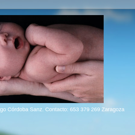
rigo Córdoba Sanz. Contacto: 653 379 269 Zaragoza