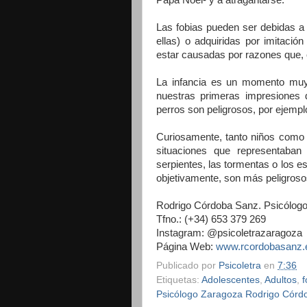
Las fobias pueden ser debidas a
ellas) o adquiridas por imitaci
estar causadas por razones que,
La infancia es un momento muy 
nuestras primeras impresiones d
perros son peligrosos, por ejempl
Curiosamente, tanto niños como
situaciones que representaba
serpientes, las tormentas o los e
objetivamente, son más peligros
Rodrigo Córdoba Sanz. Psicólogo
Tfno.: (+34) 653 379 269
Instagram: @psicoletrazaragoza
Página Web:
www.rcordobasanz.
Publicado por
Psicoletra
en
7:36
Etiquetas:
Adolescentes
,
Adultos
,
f
Psicólogo Zaragoza Rodrigo Córd