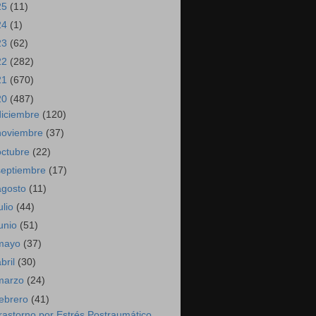
25
(11)
24
(1)
23
(62)
22
(282)
21
(670)
20
(487)
diciembre
(120)
noviembre
(37)
octubre
(22)
septiembre
(17)
agosto
(11)
ulio
(44)
junio
(51)
mayo
(37)
abril
(30)
marzo
(24)
febrero
(41)
rastorno por Estrés Postraumático