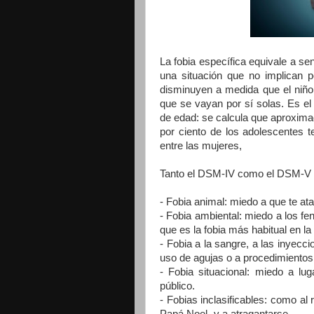
La fobia específica equivale a sen
una situación que no implican pe
disminuyen a medida que el niño 
que se vayan por sí solas. Es el
de edad: se calcula que aproximad
por ciento de los adolescentes 
entre las mujeres,
Tanto el DSM-IV como el DSM-V cla
- Fobia animal: miedo a que te at
- Fobia ambiental: miedo a los f
que es la fobia más habitual en la 
- Fobia a la sangre, a las inyecc
uso de agujas o a procedimientos
- Fobia situacional: miedo a lu
público.
- Fobias inclasificables: como al
Papá Noel- y a atragantarse.