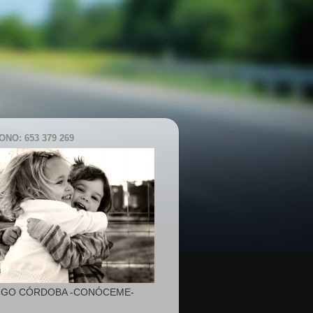
NO: 653 379 269
IGO CÓRDOBA -CONÓCEME-