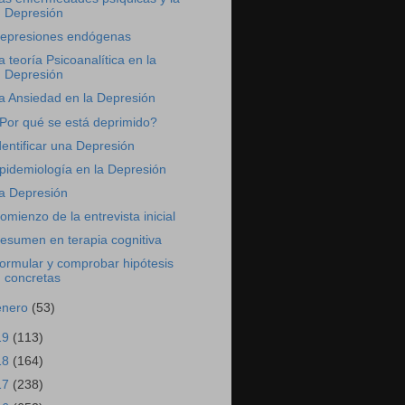
Depresión
epresiones endógenas
a teoría Psicoanalítica en la
Depresión
a Ansiedad en la Depresión
Por qué se está deprimido?
dentificar una Depresión
pidemiología en la Depresión
a Depresión
omienzo de la entrevista inicial
esumen en terapia cognitiva
ormular y comprobar hipótesis
concretas
enero
(53)
19
(113)
18
(164)
17
(238)