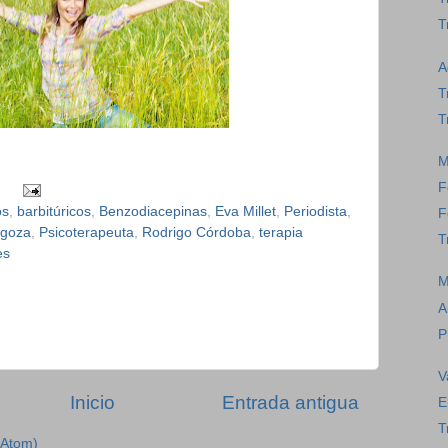
T
A
T
T
M
F
os
,
barbitúricos
,
Benzodiacepinas
,
Eva Millet
,
Periodista
,
F
agoza
,
Psicoterapeuta
,
Rodrigo Córdoba
,
terapia
T
es
M
A
P
V
Inicio
Entrada antigua
E
T
(Atom)