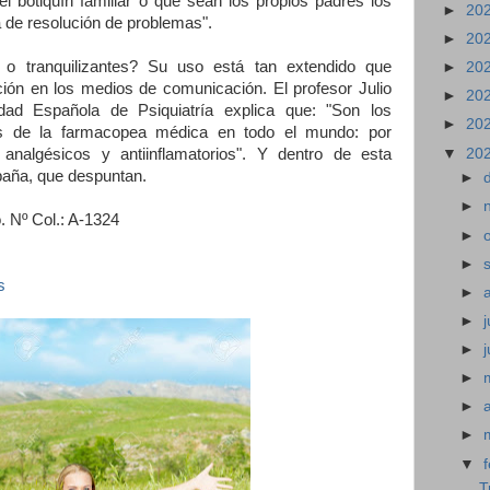
l botiquín familiar o que sean los propios padres los
►
20
 de resolución de problemas".
►
20
 o tranquilizantes? Su uso está tan extendido que
►
20
ón en los medios de comunicación. El profesor Julio
►
20
dad Española de Psiquiatría explica que: "Son los
►
20
 de la farmacopea médica en todo el mundo: por
▼
20
s analgésicos y antiinflamatorios". Y dentro de esta
paña, que despuntan.
►
►
 Nº Col.: A-1324
►
►
s
►
►
j
►
►
►
►
▼
T