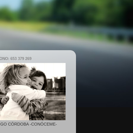
NO: 653 379 269
IGO CÓRDOBA -CONÓCEME-