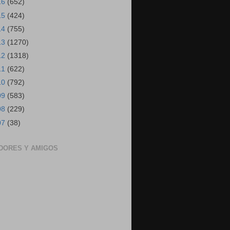
16
(652)
15
(424)
14
(755)
13
(1270)
12
(1318)
11
(622)
10
(792)
09
(583)
08
(229)
07
(38)
DORES Y AMIGOS