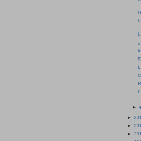
D
L
L
¿
I
E
L
C
R
F
►
►
20
►
20
►
20