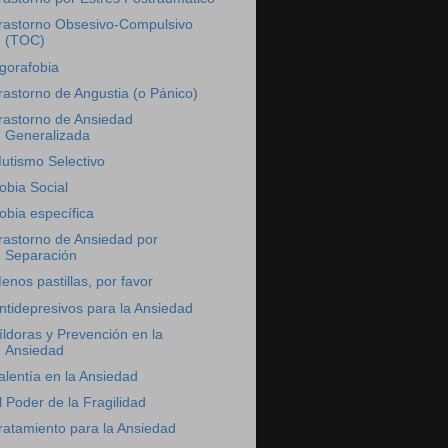
rastorno Obsesivo-Compulsivo
(TOC)
gorafobia
rastorno de Angustia (o Pánico)
rastorno de Ansiedad
Generalizada
utismo Selectivo
obia Social
obia específica
rastorno de Ansiedad por
Separación
enos pastillas, por favor
ntidepresivos para la Ansiedad
íldoras y Prevención en la
Ansiedad
alentía en la Ansiedad
l Poder de la Fragilidad
ratamiento para la Ansiedad