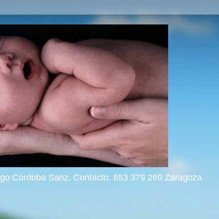
rigo Córdoba Sanz. Contacto: 653 379 269 Zaragoza