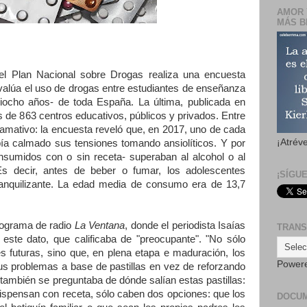
AMOR 
MÁS B
l Plan Nacional sobre Drogas realiza una encuesta
úa el uso de drogas entre estudiantes de enseñanza
ciocho años- de toda España. La última, publicada en
 de 863 centros educativos, públicos y privados. Entre
lamativo: la encuesta reveló que, en 2017, uno de cada
¡Atrév
ía calmado sus tensiones tomando ansiolíticos. Y por
sumidos con o sin receta- superaban al alcohol o al
s decir, antes de beber o fumar, los adolescentes
¡SÍGU
anquilizante. La edad media de consumo era de 13,7
rograma de radio
La Ventana
, donde el periodista Isaías
TRANS
 este dato, que calificaba de "preocupante". "No sólo
s futuras, sino que, en plena etapa e maduración, los
Power
s problemas a base de pastillas en vez de reforzando
 también se preguntaba de dónde salían estas pastillas:
pensan con receta, sólo caben dos opciones: que los
DOCU