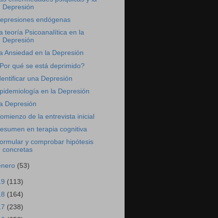
Depresión
epresiones endógenas
a teoría Psicoanalítica en la
Depresión
a Ansiedad en la Depresión
Por qué se está deprimido?
dentificar una Depresión
pidemiología en la Depresión
a Depresión
omienzo de la entrevista inicial
esumen en terapia cognitiva
ormular y comprobar hipótesis
concretas
enero
(53)
19
(113)
18
(164)
17
(238)