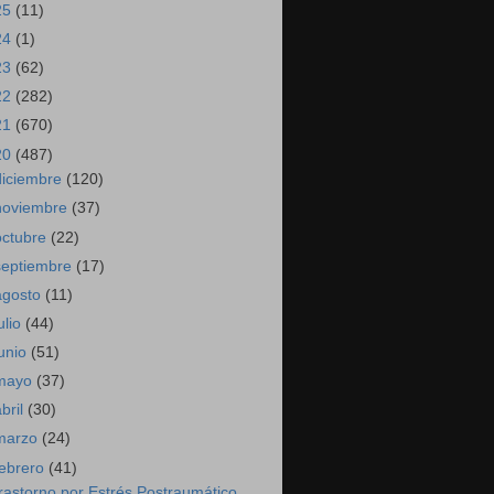
25
(11)
24
(1)
23
(62)
22
(282)
21
(670)
20
(487)
diciembre
(120)
noviembre
(37)
octubre
(22)
septiembre
(17)
agosto
(11)
ulio
(44)
junio
(51)
mayo
(37)
abril
(30)
marzo
(24)
febrero
(41)
rastorno por Estrés Postraumático