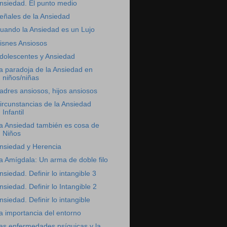
nsiedad. El punto medio
eñales de la Ansiedad
uando la Ansiedad es un Lujo
isnes Ansiosos
dolescentes y Ansiedad
a paradoja de la Ansiedad en
niños/niñas
adres ansiosos, hijos ansiosos
ircunstancias de la Ansiedad
Infantil
a Ansiedad también es cosa de
Niños
nsiedad y Herencia
a Amígdala: Un arma de doble filo
nsiedad. Definir lo intangible 3
nsiedad. Definir lo Intangible 2
nsiedad. Definir lo intangible
a importancia del entorno
as enfermedades psíquicas y la