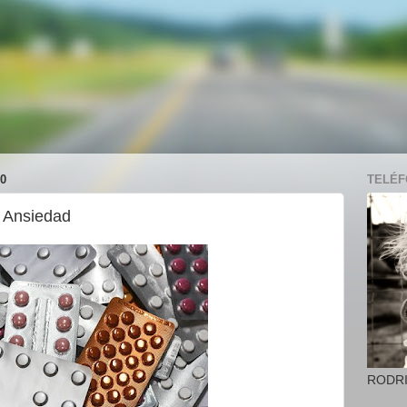
0
TELÉFO
a Ansiedad
RODR