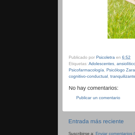
Publicado por
Psicoletra
en
6:52
Etiquetas:
Adolescentes
,
ansiolític
Psicofarmacología
,
Psicólogo Zar
cognitivo-conductual
,
tranquilizant
No hay comentarios:
Publicar un comentario
Entrada más reciente
Suscribirse a:
Enviar comentarios 