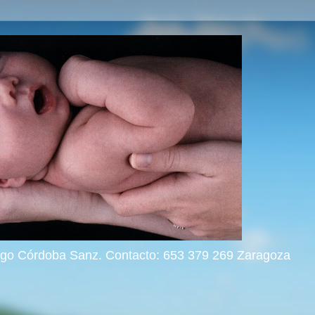
rigo Córdoba Sanz. Contacto: 653 379 269 Zaragoza