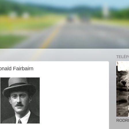
TELÉFO
onald Fairbairn
RODR