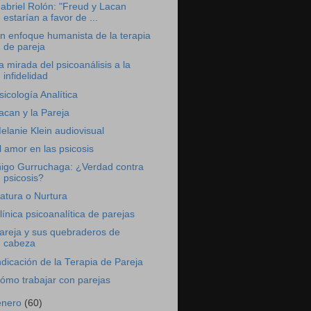
abriel Rolón: "Freud y Lacan
estarían a favor de ...
n enfoque humanista de la terapia
de pareja
a mirada del psicoanálisis a la
infidelidad
sicología Analítica
acan y la Pareja
elanie Klein audiovisual
l amor en las psicosis
ñigo Gurruchaga: ¿Verdad contra
psicosis?
atura o Nurtura
línica psicoanalítica de parejas
areja y sus quebraderos de
cabeza
ndicación de la Terapia de Pareja
ómo trabajar con parejas
enero
(60)