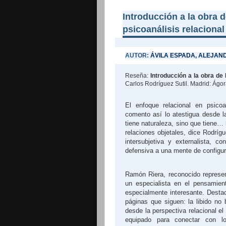
Introducción a la obra 
psicoanálisis relacional
AUTOR:
ÁVILA ESPADA, ALEJAN
Reseña:
Introducción a la obra de 
Carlos Rodríguez Sutil. Madrid: Ágo
El enfoque relacional en psico
comento así lo atestigua desde l
tiene naturaleza, sino que tiene… 
relaciones objetales, dice Rodríg
intersubjetiva y externalista, 
defensiva a una mente de configur
Ramón Riera, reconocido represen
un especialista en el pensamient
especialmente interesante. Desta
páginas que siguen: la libido no
desde la perspectiva relacional e
equipado para conectar con los