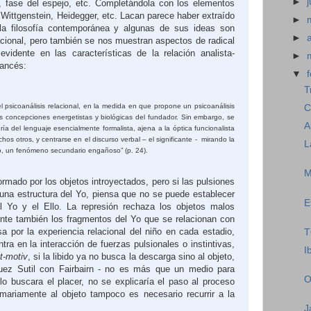
►
a, fase del espejo, etc. Completándola con los elementos
 Wittgenstein, Heidegger, etc. Lacan parece haber extraído
►
 la filosofía contemporánea y algunas de sus ideas son
►
acional, pero también se nos muestran aspectos de radical
vidente en las características de la relación analista-
►
rancés:
▼
T
 psicoanálisis relacional, en la medida en que propone un psicoanálisis
C
 las concepciones energetistas y biológicas del fundador. Sin embargo, se
A
ría del lenguaje esencialmente formalista, ajena a la óptica funcionalista
hos otros, y centrarse en el discurso verbal – el significante -
mirando la
L
, un fenómeno secundario engañoso” (p. 24).
M
ormado por los objetos introyectados, pero si las pulsiones
una estructura del Yo, piensa que no se puede establecer
E
el Yo y el Ello. La represión rechaza los objetos malos
ente también los fragmentos del Yo que se relacionan con
sa por la experiencia relacional del niño en cada estadio,
T
ra en la interacción de fuerzas pulsionales o instintivas,
I
it-motiv
, si la libido ya no busca la descarga sino al objeto,
íguez Sutil con Fairbairn - no es más que un medio para
O
ólo buscara el placer, no se explicaría el paso al proceso
imariamente al objeto tampoco es necesario recurrir a la
J