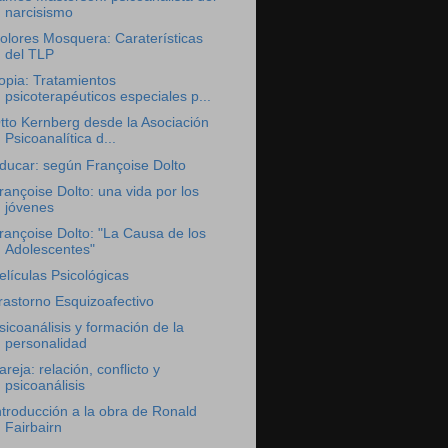
narcisismo
olores Mosquera: Caraterísticas
del TLP
opia: Tratamientos
psicoterapéuticos especiales p...
tto Kernberg desde la Asociación
Psicoanalítica d...
ducar: según Françoise Dolto
rançoise Dolto: una vida por los
jóvenes
rançoise Dolto: "La Causa de los
Adolescentes"
elículas Psicológicas
rastorno Esquizoafectivo
sicoanálisis y formación de la
personalidad
areja: relación, conflicto y
psicoanálisis
ntroducción a la obra de Ronald
Fairbairn