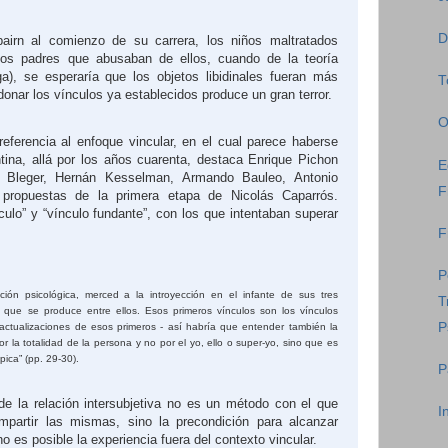
D
airn al comienzo de su carrera, los niños maltratados
mos padres que abusaban de ellos, cuando de la teoría
ga), se esperaría que los objetos libidinales fueran más
T
donar los vínculos ya establecidos produce un gran terror.
O
eferencia al enfoque vincular, en el cual parece haberse
tina, allá por los años cuarenta, destaca Enrique Pichon
E
é Bleger, Hernán Kesselman, Armando Bauleo, Antonio
F
propuestas de la primera etapa de Nicolás Caparrós.
lo” y “vínculo fundante”, con los que intentaban superar
F
P
ación psicológica, merced a la introyección en el infante de sus tres
T
ón que se produce entre ellos. Esos primeros vínculos son los vínculos
P
eactualizaciones de esos primeros - así habría que entender también la
por la totalidad de la persona y no por el yo, ello o super-yo, sino que es
pica” (pp. 29-30).
P
de la relación intersubjetiva no es un método con el que
I
ompartir las mismas, sino la precondición para alcanzar
o es posible la experiencia fuera del contexto vincular.