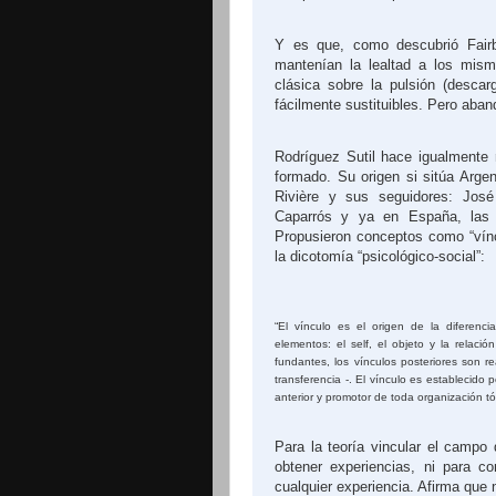
Y es que, como descubrió Fairb
mantenían la lealtad a los mis
clásica sobre la pulsión (descar
fácilmente sustituibles. Pero aban
Rodríguez Sutil hace igualmente r
formado. Su origen si sitúa Argen
Rivière y sus seguidores: Jos
Caparrós y ya en España, las 
Propusieron conceptos como “víncu
la dicotomía “psicológico-social”:
“El vínculo es el origen de la diferenci
elementos: el self, el objeto y la relaci
fundantes, los vínculos posteriores son r
transferencia -. El vínculo es establecido 
anterior y promotor de toda organización tó
Para la teoría vincular el campo 
obtener experiencias, ni para c
cualquier experiencia. Afirma que n