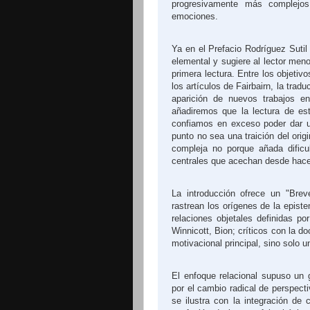
progresivamente más complejo
emociones.
Ya en el Prefacio Rodríguez Sutil
elemental y sugiere al lector meno
primera lectura. Entre los objetiv
los artículos de Fairbairn, la trad
aparición de nuevos trabajos en
añadiremos que la lectura de es
confiamos en exceso poder dar 
punto no sea una traición del orig
compleja no porque añada dificu
centrales que acechan desde hace 
La introducción ofrece un "Brev
rastrean los orígenes de la epistem
relaciones objetales definidas por
Winnicott, Bion; críticos con la doc
motivacional principal, sino solo u
El enfoque relacional supuso un gi
por el cambio radical de perspect
se ilustra con la integración de 