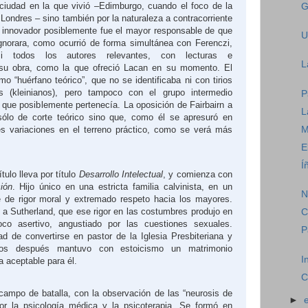
 ciudad en la que vivió –Edimburgo, cuando el foco de la
G
 Londres – sino también por la naturaleza a contracorriente
 innovador posiblemente fue el mayor responsable de que
U
gnorara, como ocurrió de forma simultánea con Ferenczi,
si todos los autores relevantes, con lecturas e
L
u obra, como la que ofreció Lacan en su momento. El
omo
“huérfano teórico”, que no se identificaba ni con tirios
os (kleinianos), pero tampoco con el grupo intermedio
P
al que posiblemente pertenecía. La oposición de Fairbairn a
L
 sólo de corte teórico sino que, como él se apresuró en
es variaciones en el terreno práctico, como se verá más
M
E
Í
tulo lleva por título
Desarrollo Intelectual
, y comienza con
ión
. Hijo único en una estricta familia calvinista, en un
N
 de rigor moral y extremado respeto hacia los mayores.
o a Sutherland, que ese rigor en las costumbres produjo en
C
co asertivo, angustiado por las cuestiones sexuales.
P
dad de convertirse en pastor de
la Iglesia Presbiteriana
y
años después mantuvo con estoicismo un matrimonio
I
a aceptable para él.
C
 campo de batalla, con la observación de las “neurosis de
►
por la psicología médica y la psicoterapia. Se formó en