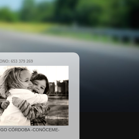
NO: 653 379 269
IGO CÓRDOBA -CONÓCEME-