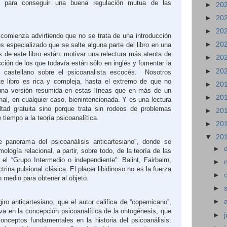
s para conseguir una buena regulación mutua de las
►
20
►
20
►
20
 comienza advirtiendo que no se trata de una introducción
►
20
s especializado que se salte alguna parte del libro en una
os de este libro están: motivar una relectura más atenta de
►
20
ucción de los que todavía están sólo en inglés y fomentar la
►
20
 castellano sobre el psicoanalista escocés.
Nosotros
te libro es rica y compleja, hasta el extremo de que no
►
20
una versión resumida en estas líneas que en más de un
►
20
inal, en cualquier caso, bienintencionada. Y es una lectura
ltad gratuita sino porque trata sin rodeos de problemas
►
20
tiempo a la teoría psicoanalítica.
►
20
▼
20
e panorama del psicoanálisis anticartesiano", donde se
►
ología relacional, a partir, sobre todo, de la teoría de las
 el “Grupo Intermedio o independiente”: Balint, Fairbairn,
►
trina pulsional clásica. El placer libidinoso no es la fuerza
►
n medio para obtener al objeto.
►
►
ro anticartesiano, que el autor califica de “copernicano”,
iva en la concepción psicoanalítica de la ontogénesis, que
►
j
conceptos fundamentales en la historia del psicoanálisis: