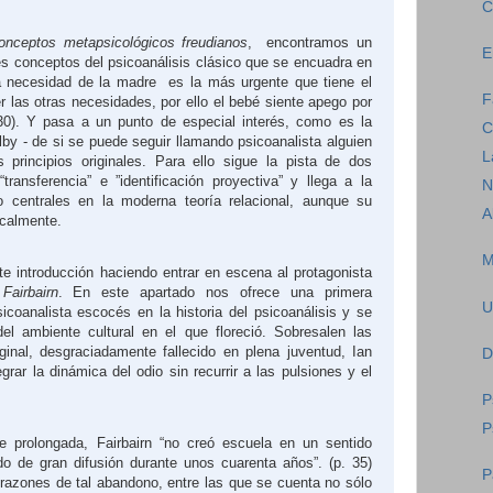
C
conceptos metapsicológicos freudianos
,
encontramos un
E
es conceptos del psicoanálisis clásico que se encuadra en
La necesidad de la madre
es la más urgente que tiene el
F
r las otras necesidades, por ello el bebé siente apego por
 30). Y pasa a un punto de especial interés, como es la
C
by - de si se puede seguir llamando psicoanalista alguien
L
 principios originales. Para ello sigue la pista de dos
ransferencia” e ”identificación proyectiva” y llega a la
N
 centrales en la moderna teoría relacional, aunque su
A
icalmente.
M
nte introducción haciendo entrar en escena al protagonista
Fairbairn
. En este apartado nos ofrece una primera
U
sicoanalista escocés en la historia del psicoanálisis y se
el ambiente cultural en el que floreció. Sobresalen las
ginal, desgraciadamente fallecido en plena juventud, Ian
D
grar la dinámica del odio sin recurrir a las pulsiones y el
P
P
 prolongada, Fairbairn “no creó escuela en un sentido
do de gran difusión durante unos cuarenta años”. (p. 35)
P
s razones de tal abandono, entre las que se cuenta no sólo