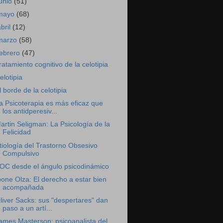
junio
(51)
mayo
(68)
abril
(12)
marzo
(58)
febrero
(47)
ratamiento cognitivo de la celotipia
elotipia
l borde de la celotipia
a Psicoterapia es más eficaz que
los antidperesiv...
artin Seligman: La Psicología de la
Felicidad
tiología del Trastorno Obsesivo
Compulsivo
OC desde el ángulo psicodinámico
bone Olza: El derecho a estar bien
acompañada
liver Sacks: sus "despertares" dan
paso a un artí...
ames Masterson: psicoanalista del