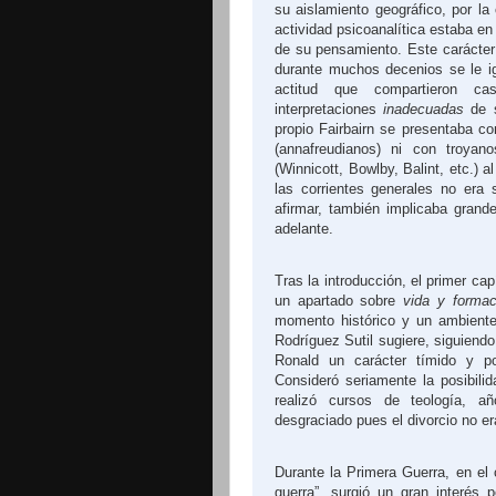
su aislamiento geográfico, por la
actividad psicoanalítica estaba en
de su pensamiento. Este carácter
durante muchos decenios se le i
actitud que compartieron ca
interpretaciones
inadecuadas
de s
propio Fairbairn se presentaba c
(annafreudianos) ni con troyan
(Winnicott, Bowlby, Balint, etc.) 
las corrientes generales no era
afirmar, también implicaba grand
adelante.
Tras la introducción, el primer capí
un apartado sobre
vida y formac
momento histórico y un ambiente
Rodríguez Sutil sugiere, siguiend
Ronald un carácter tímido y po
Consideró seriamente la posibili
realizó cursos de teología, 
desgraciado pues el divorcio no er
Durante
la Primera Guerra
, en el
guerra”, surgió un gran interés 