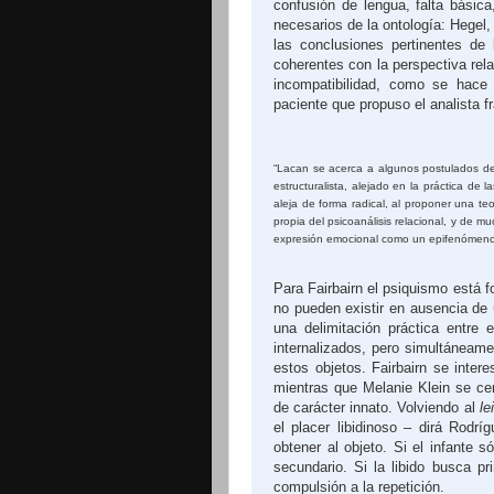
confusión de lengua, falta básic
necesarios de la ontología: Hegel,
las conclusiones pertinentes de
coherentes con la perspectiva rel
incompatibilidad, como se hace e
paciente que propuso el analista f
“Lacan se acerca a algunos postulados del
estructuralista, alejado en la práctica de
aleja de forma radical, al proponer una teo
propia del psicoanálisis relacional, y de muc
expresión emocional como un epifenómeno
Para Fairbairn el psiquismo está f
no pueden existir en ausencia de 
una delimitación práctica entre 
internalizados, pero simultáneam
estos objetos. Fairbairn se intere
mientras que Melanie Klein se cent
de carácter innato. Volviendo al
le
el placer libidinoso – dirá Rodr
obtener al objeto. Si el infante s
secundario. Si la libido busca pr
compulsión a la repetición.