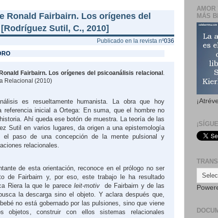
AMOR 
de Ronald Fairbairn. Los orígenes del
MÁS B
 [Rodríguez Sutil, C., 2010]
Publicado en la revista nº
036
DRO
Ronald Fairbairn. Los orígenes del psicoanálisis relacional
.
ra Relacional (2010)
¡Atrév
análisis es resueltamente humanista. La obra que hoy
a referencia inicial a Ortega: En suma, que el hombre no
historia. Ahí queda ese botón de muestra. La teoría de las
¡SÍGU
uez Sutil en varios lugares, da origen a una epistemología
con el paso de una concepción de la mente pulsional y
aciones relacionales.
TRANS
tante de esta orientación, reconoce en el prólogo no ser
o de Fairbairn y, por eso, este trabajo le ha resultado
ca Riera la que le parece
leit-motiv
de Fairbairn y de las
Power
 busca la descarga sino el objeto. Y aclara después que,
l bebé no está gobernado por las pulsiones, sino que viene
DOCU
 objetos, construir con ellos sistemas relacionales