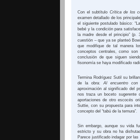
Con el subtítulo
Crítica de los 
examen detallado de los principal
el siguiente postulado básico: “
bebé y la condición para satisface
la madre desde el principio” (p.
cuestión – que ya se planteó Bowl
que modifique de tal manera los
conceptos centrales, como son “t
conclusión de que siguen siendo
fisonomía se haya modificado rad
Termina Rodríguez Sutil su brilla
de la obra:
Al encuentro con 
aproximación al significado del p
nos traza un boceto sugerente d
aportaciones de otro escocés ori
Suttie, con su propuesta para inte
concepto del “tabú de la ternura”.
Sin embargo, aunque su vida fue
estricto y su obra no ha disfruta
Parece justificado indagar por la