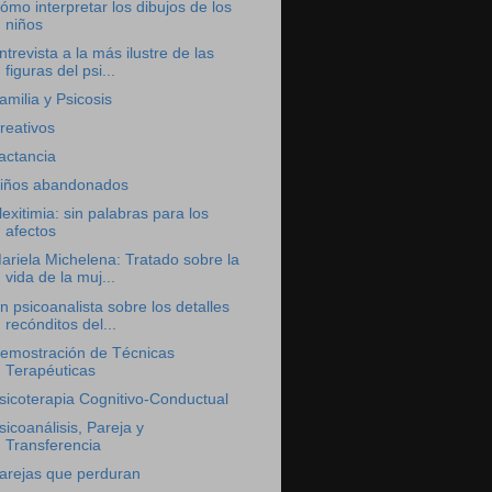
ómo interpretar los dibujos de los
niños
ntrevista a la más ilustre de las
figuras del psi...
amilia y Psicosis
reativos
actancia
iños abandonados
lexitimia: sin palabras para los
afectos
ariela Michelena: Tratado sobre la
vida de la muj...
n psicoanalista sobre los detalles
recónditos del...
emostración de Técnicas
Terapéuticas
sicoterapia Cognitivo-Conductual
sicoanálisis, Pareja y
Transferencia
arejas que perduran