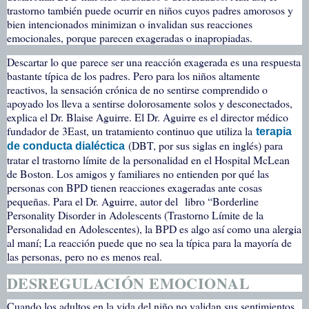
trastorno también puede ocurrir en niños cuyos padres amorosos y
bien intencionados minimizan o invalidan sus reacciones
emocionales, porque parecen exageradas o inapropiadas.
Descartar lo que parece ser una reacción exagerada es una respuesta
bastante típica de los padres. Pero para los niños altamente
reactivos, la sensación crónica de no sentirse comprendido o
apoyado los lleva a sentirse dolorosamente solos y desconectados,
explica el Dr. Blaise Aguirre. El Dr. Aguirre es el director médico
fundador de 3East, un tratamiento continuo que utiliza la
terapia
(DBT, por sus siglas en inglés) para
de conducta dialéctica
tratar el trastorno límite de la personalidad en el Hospital McLean
de Boston. Los amigos y familiares no entienden por qué las
personas con BPD tienen reacciones exageradas ante cosas
pequeñas. Para el Dr. Aguirre, autor del
libro “Borderline
Personality Disorder in Adolescents (Trastorno Límite de la
Personalidad en Adolescentes), la BPD es algo así como una alergia
al maní; La reacción puede que no sea la típica para la mayoría de
las personas, pero no es menos real.
DESREGULACIÓN EMOCIONAL
Cuando los adultos en la vida del niño no validan sus sentimientos