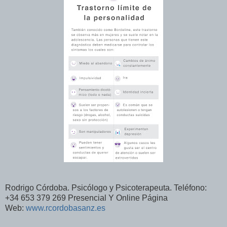
Rodrigo Córdoba. Psicólogo y Psicoterapeuta. Teléfono:
+34 653 379 269 Presencial Y Online Página
Web:
www.rcordobasanz.es