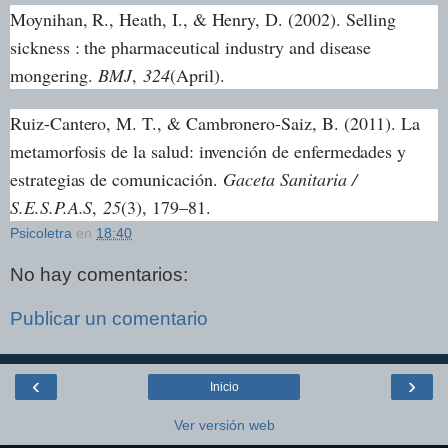
Moynihan, R., Heath, I., & Henry, D. (2002). Selling
sickness : the pharmaceutical industry and disease
mongering.
BMJ
,
324
(April).
Ruiz-Cantero, M. T., & Cambronero-Saiz, B. (2011). La
metamorfosis de la salud: invención de enfermedades y
estrategias de comunicación.
Gaceta Sanitaria /
S.E.S.P.A.S
,
25
(3), 179–81.
Psicoletra
en
18:40
No hay comentarios:
Publicar un comentario
‹
›
Inicio
Ver versión web